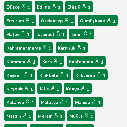
Düzce
Edirne
Elâzığ
1
1
1
Erzurum
Gaziantep
Gümüşhane
1
1
1
Hatay
İstanbul
İzmir
1
1
1
Kahramanmaraş
Karabük
1
1
Karaman
Kars
Kastamonu
1
1
1
Kayseri
Kırıkkale
Kırklareli
1
1
1
Kırşehir
Kilis
Konya
1
1
1
Kütahya
Malatya
Manisa
1
1
1
Mardin
Mersin
Muğla
1
1
1