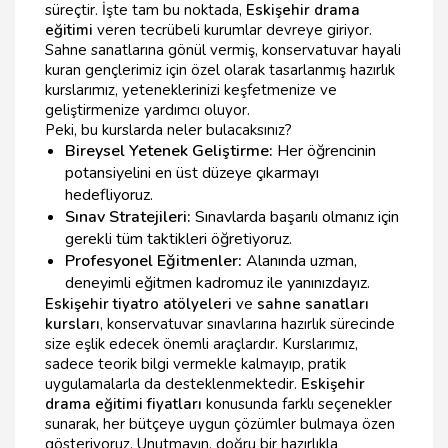
süreçtir. İşte tam bu noktada,
Eskişehir drama
eğitimi
veren tecrübeli kurumlar devreye giriyor.
Sahne sanatlarına gönül vermiş, konservatuvar hayali
kuran gençlerimiz için özel olarak tasarlanmış hazırlık
kurslarımız, yeteneklerinizi keşfetmenize ve
geliştirmenize yardımcı oluyor.
Peki, bu kurslarda neler bulacaksınız?
Bireysel Yetenek Geliştirme:
Her öğrencinin
potansiyelini en üst düzeye çıkarmayı
hedefliyoruz.
Sınav Stratejileri:
Sınavlarda başarılı olmanız için
gerekli tüm taktikleri öğretiyoruz.
Profesyonel Eğitmenler:
Alanında uzman,
deneyimli eğitmen kadromuz ile yanınızdayız.
Eskişehir tiyatro atölyeleri
ve
sahne sanatları
kursları
, konservatuvar sınavlarına hazırlık sürecinde
size eşlik edecek önemli araçlardır. Kurslarımız,
sadece teorik bilgi vermekle kalmayıp, pratik
uygulamalarla da desteklenmektedir.
Eskişehir
drama eğitimi fiyatları
konusunda farklı seçenekler
sunarak, her bütçeye uygun çözümler bulmaya özen
gösteriyoruz. Unutmayın, doğru bir hazırlıkla