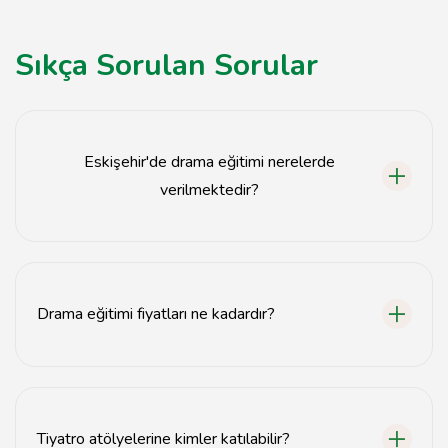
Sıkça Sorulan Sorular
Eskişehir'de drama eğitimi nerelerde
verilmektedir?
Eskişehir'de çeşitli sanat okulları ve kültürel
merkezlerde drama eğitimi verilmektedir.
Drama eğitimi fiyatları ne kadardır?
Drama eğitimi fiyatları kuruma ve programa göre
değişiklik göstermektedir, genellikle 500-1500 TL
arasında değişir.
Tiyatro atölyelerine kimler katılabilir?