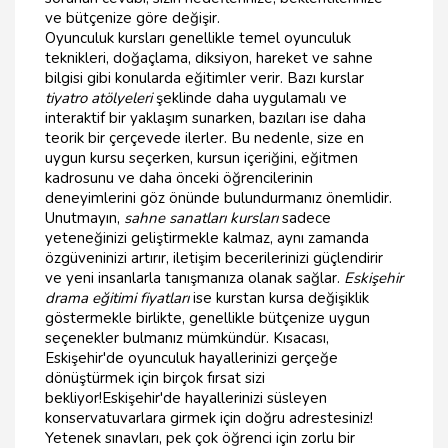
ve bütçenize göre değişir.
Oyunculuk kursları genellikle temel oyunculuk
teknikleri, doğaçlama, diksiyon, hareket ve sahne
bilgisi gibi konularda eğitimler verir. Bazı kurslar
tiyatro atölyeleri
şeklinde daha uygulamalı ve
interaktif bir yaklaşım sunarken, bazıları ise daha
teorik bir çerçevede ilerler. Bu nedenle, size en
uygun kursu seçerken, kursun içeriğini, eğitmen
kadrosunu ve daha önceki öğrencilerinin
deneyimlerini göz önünde bulundurmanız önemlidir.
Unutmayın,
sahne sanatları kursları
sadece
yeteneğinizi geliştirmekle kalmaz, aynı zamanda
özgüveninizi artırır, iletişim becerilerinizi güçlendirir
ve yeni insanlarla tanışmanıza olanak sağlar.
Eskişehir
drama eğitimi fiyatları
ise kurstan kursa değişiklik
göstermekle birlikte, genellikle bütçenize uygun
seçenekler bulmanız mümkündür. Kısacası,
Eskişehir'de oyunculuk hayallerinizi gerçeğe
dönüştürmek için birçok fırsat sizi
bekliyor!Eskişehir'de hayallerinizi süsleyen
konservatuvarlara girmek için doğru adrestesiniz!
Yetenek sınavları, pek çok öğrenci için zorlu bir