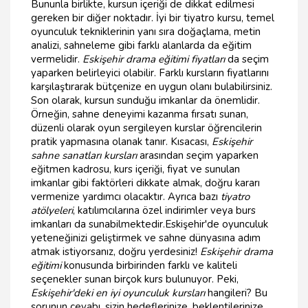
Bununla birlikte, kursun içeriği de dikkat edilmesi
gereken bir diğer noktadır. İyi bir tiyatro kursu, temel
oyunculuk tekniklerinin yanı sıra doğaçlama, metin
analizi, sahneleme gibi farklı alanlarda da eğitim
vermelidir.
Eskişehir drama eğitimi fiyatları
da seçim
yaparken belirleyici olabilir. Farklı kursların fiyatlarını
karşılaştırarak bütçenize en uygun olanı bulabilirsiniz.
Son olarak, kursun sunduğu imkanlar da önemlidir.
Örneğin, sahne deneyimi kazanma fırsatı sunan,
düzenli olarak oyun sergileyen kurslar öğrencilerin
pratik yapmasına olanak tanır. Kısacası,
Eskişehir
sahne sanatları kursları
arasından seçim yaparken
eğitmen kadrosu, kurs içeriği, fiyat ve sunulan
imkanlar gibi faktörleri dikkate almak, doğru kararı
vermenize yardımcı olacaktır. Ayrıca bazı
tiyatro
atölyeleri
, katılımcılarına özel indirimler veya burs
imkanları da sunabilmektedir.Eskişehir'de oyunculuk
yeteneğinizi geliştirmek ve sahne dünyasına adım
atmak istiyorsanız, doğru yerdesiniz!
Eskişehir drama
eğitimi
konusunda birbirinden farklı ve kaliteli
seçenekler sunan birçok kurs bulunuyor. Peki,
Eskişehir'deki en iyi oyunculuk kursları
hangileri? Bu
sorunun cevabı, sizin hedeflerinize, beklentilerinize