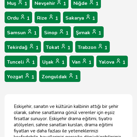
Muş
Nevşehir
Niğde
1
1
1
Ordu
Rize
Sakarya
1
1
1
Samsun
Sinop
Şırnak
1
1
1
Tekirdağ
Tokat
Trabzon
1
1
1
Tunceli
Uşak
Van
Yalova
1
1
1
1
Yozgat
Zonguldak
1
1
Eskişehir, sanatın ve kültürün kalbinin attığı bir şehir
olarak, sahne sanatlarına gönül verenler için eşsiz
fırsatlar sunuyor. Eskişehir drama eğitimi, tiyatro
atölyeleri, sahne sanatları kursları, drama eğitimi
fiyatları ve daha fazlası ile yeteneklerinizi