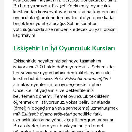
keşfedebilir, hayallerinizi gerçeğe dönüştürebilirsiniz.
Bu blog yazımızda, Eskişehir'deki en iyi oyunculuk
kurslarından konservatuvar hazırlıklarına, kamera önü
oyunculuk eğitimlerinden tiyatro atölyelerine kadar
birçok konuyu ele alacağız. Sahne sanatları
yolculuğunuzda size rehberlik edecek bu yazı dizisini
kaçırmayın!
Eskişehir En İyi Oyunculuk Kursları
Eskişehir'de hayallerinizi sahneye taşımak mı
istiyorsunuz? O halde doğru yerdesiniz! Şehrimizde,
her seviyeye uygun birbirinden kaliteli oyunculuk
kursları bulabilirsiniz. Peki,
Eskişehir drama eğitimi
almak isteyenler için en iyi seçenekler neler?
Öncelikle, ihtiyaçlarınızı ve beklentilerinizi
belirlemeniz önemli. Temel oyunculuk tekniklerini
öğrenmek mi istiyorsunuz, yoksa belirli bir alanda
(örneğin, doğaçlama veya sahneleme) uzmanlaşmak
mı?
Eskişehir tiyatro atölyeleri
genellikle farklı
uzmanlık alanlarına yönelik çeşitli programlar sunar.
Bu atölyeler, hem yeni başlayanlar için temel
eğitimler, hem de deneyimli oyuncular için ileri