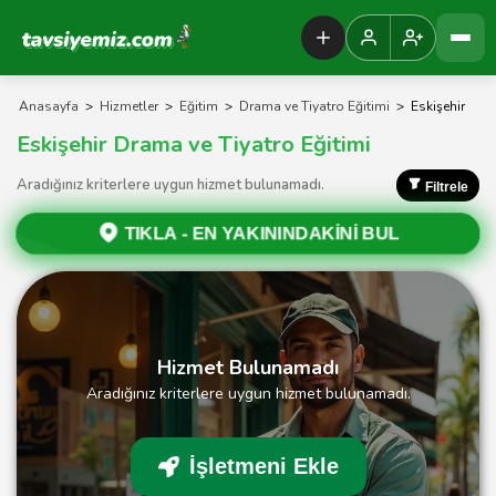
Tavsiyemiz Anasayfa
Anasayfa
>
Hizmetler
>
Eğitim
>
Drama ve Tiyatro Eğitimi
>
Eskişehir
Eskişehir Drama ve Tiyatro Eğitimi
Aradığınız kriterlere uygun hizmet bulunamadı.
Filtrele
TIKLA -
EN YAKININDAKİNİ BUL
Hizmet Bulunamadı
Aradığınız kriterlere uygun hizmet bulunamadı.
İşletmeni Ekle