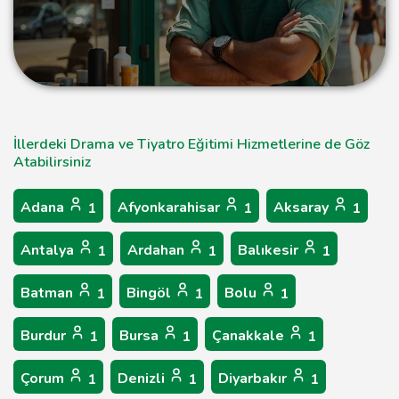
İllerdeki Drama ve Tiyatro Eğitimi Hizmetlerine de Göz
Atabilirsiniz
Adana
Afyonkarahisar
Aksaray
1
1
1
Antalya
Ardahan
Balıkesir
1
1
1
Batman
Bingöl
Bolu
1
1
1
Burdur
Bursa
Çanakkale
1
1
1
Çorum
Denizli
Diyarbakır
1
1
1