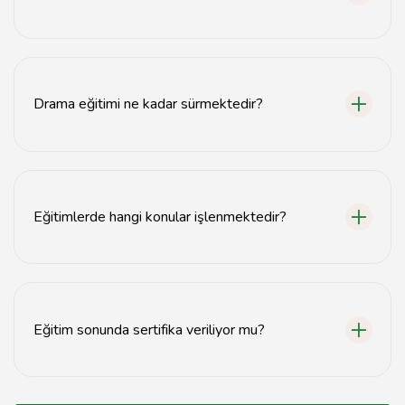
Tiyatro atölyelerine her yaştan ve seviyeden katılımcı
kabul edilmektedir.
Drama eğitimi ne kadar sürmektedir?
Drama eğitimi genellikle 8-12 hafta süren programlar
halinde düzenlenmektedir.
Eğitimlerde hangi konular işlenmektedir?
Eğitimlerde sahneleme, karakter analizi, doğaçlama ve
ses eğitimi gibi konular işlenmektedir.
Eğitim sonunda sertifika veriliyor mu?
Evet, eğitim programını tamamlayan katılımcılara