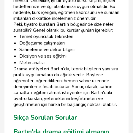
mevcut. Öncelikle, iyi bir tiyatro kursu seçimi, kişisel
hedeflerinize ve ilgi alanlarınıza uygun olmalıdır. Bu
nedenle, kurs içeriğini, eğitmen kadrosunu ve sunulan
imkanları dikkatlice incelemeniz önemlidir.
Peki,
tiyatro kursları Bartın
bölgesinde size neler
sunabilir? Genel olarak, bu kurslar şunları içerebilir:
Temel oyunculuk teknikleri
Doğaçlama çalışmaları
Sahneleme ve dekor bilgisi
Diksiyon ve ses eğitimi
Metin analizi
Drama atölyeleri Bartın
'da, teorik bilgilerin yanı sıra
pratik uygulamalara da ağırlık verilir. Böylece
öğrenciler, öğrendiklerini hemen sahne üzerinde
deneyimleme fırsatı bulurlar. Sonuç olarak,
sahne
sanatları eğitimi
almak isteyenler için Bartın'daki
tiyatro kursları, yeteneklerini keşfetmeleri ve
geliştirmeleri için harika bir başlangıç noktası olabilir.
Sıkça Sorulan Sorular
Bartın'da drama eğitimi almanın