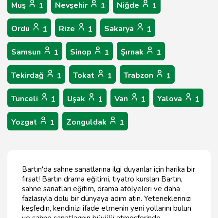
Muş
Nevşehir
Niğde
1
1
1
Ordu
Rize
Sakarya
1
1
1
Samsun
Sinop
Şırnak
1
1
1
Tekirdağ
Tokat
Trabzon
1
1
1
Tunceli
Uşak
Van
Yalova
1
1
1
1
Yozgat
Zonguldak
1
1
Bartın'da sahne sanatlarına ilgi duyanlar için harika bir
fırsat! Bartın drama eğitimi, tiyatro kursları Bartın,
sahne sanatları eğitim, drama atölyeleri ve daha
fazlasıyla dolu bir dünyaya adım atın. Yeteneklerinizi
keşfedin, kendinizi ifade etmenin yeni yollarını bulun