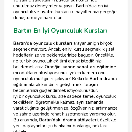
ve sahne sanatlarının büyülü atmosferinde
unutulmaz deneyimler yaşayın. Bartın'daki en iyi
oyunculuk ve tiyatro kursları ile hayallerinizi gerçeğe
dönüştürmeye hazır olun.
Bartın En İyi Oyunculuk Kursları
Bartın'da oyunculuk kursları
arayanlar için birçok
seçenek mevcut. Ancak, en iyi kursu seçmek, kişisel
hedeflerinize ve beklentilerinize bağlıdır. Öncelikle,
ne tür bir oyunculuk eğitimi almak istediğinizi
belirlemelisiniz. Örneğin,
sahne sanatları eğitimine
mi odaklanmak istiyorsunuz, yoksa kamera önü
oyunculuk mu ilginizi çekiyor? Belki de
Bartın drama
eğitimi
alarak kendinizi geliştirmek, iletişim
becerilerinizi güçlendirmek istiyorsunuzdur.
İyi bir oyunculuk kursu, size sadece temel oyunculuk
tekniklerini öğretmekle kalmaz, aynı zamanda
yaratıcılığınızı geliştirmenize, özgüveninizi artırmanıza
ve sahne üzerinde rahat hissetmenize yardımcı olur.
Bu anlamda,
Bartın'daki drama atölyeleri
, özellikle
yeni başlayanlar için harika bir başlangıç noktası
olabilir.