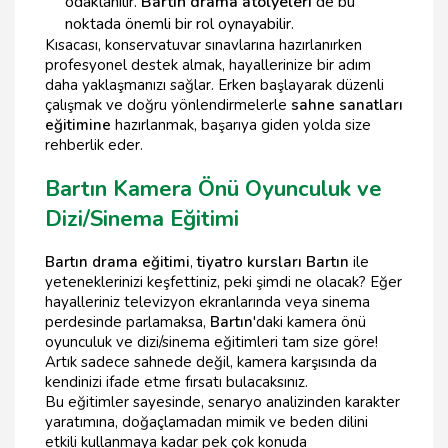
odaklanılır.
Bartın drama atölyeleri
de bu
noktada önemli bir rol oynayabilir.
Kısacası, konservatuvar sınavlarına hazırlanırken
profesyonel destek almak, hayallerinize bir adım
daha yaklaşmanızı sağlar. Erken başlayarak düzenli
çalışmak ve doğru yönlendirmelerle
sahne sanatları
eğitimine
hazırlanmak, başarıya giden yolda size
rehberlik eder.
Bartın Kamera Önü Oyunculuk ve
Dizi/Sinema Eğitimi
Bartın drama eğitimi
,
tiyatro kursları Bartın
ile
yeteneklerinizi keşfettiniz, peki şimdi ne olacak? Eğer
hayalleriniz televizyon ekranlarında veya sinema
perdesinde parlamaksa,
Bartın
'daki kamera önü
oyunculuk ve dizi/sinema eğitimleri tam size göre!
Artık sadece sahnede değil, kamera karşısında da
kendinizi ifade etme fırsatı bulacaksınız.
Bu eğitimler sayesinde, senaryo analizinden karakter
yaratımına, doğaçlamadan mimik ve beden dilini
etkili kullanmaya kadar pek çok konuda