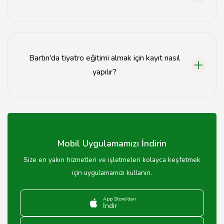
Drama ve tiyatro eğitimi her yaştan birey için uygundur;
çocuklardan yetişkinlere kadar herkes katılabilir.
Bartın'da tiyatro eğitimi almak için kayıt nasıl
yapılır?
Bartın'da tiyatro eğitimi almak için ilgili kurumun web
sitesinden veya doğrudan iletişime geçerek kayıt
yapılabilir.
Mobil Uygulamamızı İndirin
Size en yakın hizmetleri ve işletmeleri kolayca keşfetmek
için uygulamamızı kullanın.
App Store'dan
İndir