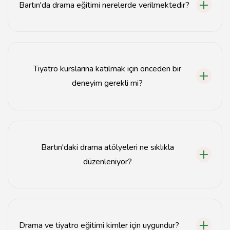
Bartın'da drama eğitimi nerelerde verilmektedir?
Bartın'da çeşitli sanat okulları ve kültürel merkezlerde
drama eğitimi verilmektedir.
Tiyatro kurslarına katılmak için önceden bir
deneyim gerekli mi?
Hayır, tiyatro kurslarına katılmak için önceden deneyim
gerekmemektedir; herkes katılabilir.
Bartın'daki drama atölyeleri ne sıklıkla
düzenleniyor?
Bartın'daki drama atölyeleri genellikle haftada bir veya
iki kez düzenlenmektedir.
Drama ve tiyatro eğitimi kimler için uygundur?