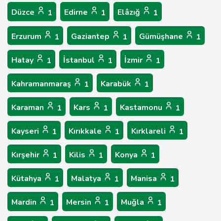
Düzce
Edirne
Elâzığ
1
1
1
Erzurum
Gaziantep
Gümüşhane
1
1
1
Hatay
İstanbul
İzmir
1
1
1
Kahramanmaraş
Karabük
1
1
Karaman
Kars
Kastamonu
1
1
1
Kayseri
Kırıkkale
Kırklareli
1
1
1
Kırşehir
Kilis
Konya
1
1
1
Kütahya
Malatya
Manisa
1
1
1
Mardin
Mersin
Muğla
1
1
1