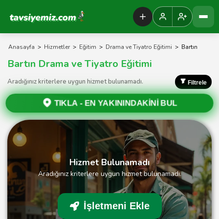
Tavsiyemiz Anasayfa
Anasayfa
>
Hizmetler
>
Eğitim
>
Drama ve Tiyatro Eğitimi
>
Bartın
Bartın Drama ve Tiyatro Eğitimi
Aradığınız kriterlere uygun hizmet bulunamadı.
Filtrele
TIKLA -
EN YAKININDAKİNİ BUL
Hizmet Bulunamadı
Aradığınız kriterlere uygun hizmet bulunamadı.
İşletmeni Ekle