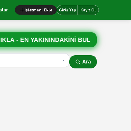
alar
İşletmeni Ekle
Giriş Yap
Kayıt Ol
IKLA -
EN YAKININDAKİNİ BUL
Ara