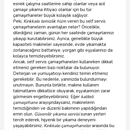
esnek çalışma saatlerine sahip olanlar veya acil
çamaşır yıkama ihtiyacı olanlar için bu tür
çamaşırhaneler büyük kolaylık sağlıyor.
Peki,
Kırıkkale temizlik hizm
veren bu self servis
çamaşırhanelerin avantajları neler? Öncelikle,
dilediğiniz zaman, günün her saatinde çamaşırlarınızı
yıkayıp kurutabilirsiniz. Ayrıca, genellikle büyük
kapasiteli makineler sayesinde, evde yıkamakta
zorlanacağınız battaniye, yorgan gibi eşyalarınızı da
kolayca temizleyebilirsiniz.
Ancak, self servis çamaşırhaneleri kullanırken dikkat
etmeniz gereken bazı noktalar da bulunuyor.
Deterjan ve yumuşatıcıyı kendiniz temin etmeniz
gerekebilir. Bu nedenle, yanınızda bulundurmayı
unutmayın. Bununla birlikte, makine kullanım
talimatlarını dikkatlice okuyarak, eşyalarınızın zarar
görmesini engelleyebilirsiniz. Eğer
kaliteli
çamaşırhane
arayışındaysanız, makinelerin
temizliğinden ve düzenli bakımının yapıldığından
emin olun.
Güvenilir yıkama servisi
sunan yerleri
tercih ederek, hijyenik bir yıkama deneyimi
yaşayabilirsiniz.
Kırıkkale çamaşırhaneler
arasında bu