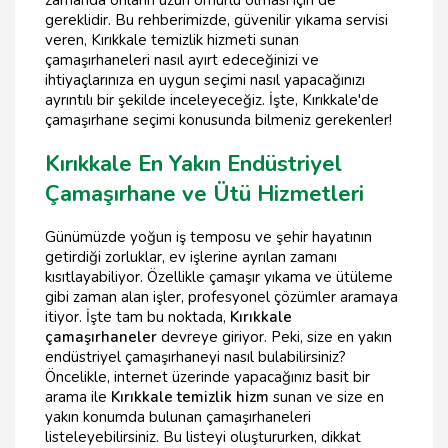
zamanda onların uzun ömürlü olması için de
gereklidir. Bu rehberimizde, güvenilir yıkama servisi
veren, Kırıkkale temizlik hizmeti sunan
çamaşırhaneleri nasıl ayırt edeceğinizi ve
ihtiyaçlarınıza en uygun seçimi nasıl yapacağınızı
ayrıntılı bir şekilde inceleyeceğiz. İşte, Kırıkkale'de
çamaşırhane seçimi konusunda bilmeniz gerekenler!
Kırıkkale En Yakın Endüstriyel
Çamaşırhane ve Ütü Hizmetleri
Günümüzde yoğun iş temposu ve şehir hayatının
getirdiği zorluklar, ev işlerine ayrılan zamanı
kısıtlayabiliyor. Özellikle çamaşır yıkama ve ütüleme
gibi zaman alan işler, profesyonel çözümler aramaya
itiyor. İşte tam bu noktada,
Kırıkkale
çamaşırhaneler
devreye giriyor. Peki, size en yakın
endüstriyel çamaşırhaneyi nasıl bulabilirsiniz?
Öncelikle, internet üzerinde yapacağınız basit bir
arama ile
Kırıkkale temizlik hizm
sunan ve size en
yakın konumda bulunan çamaşırhaneleri
listeleyebilirsiniz. Bu listeyi oluştururken, dikkat