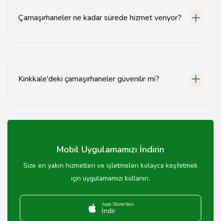
Çamaşırhaneler ne kadar sürede hizmet veriyor?
Hizmet süresi genellikle 24 saat içinde
tamamlanmaktadır.
Kırıkkale'deki çamaşırhaneler güvenilir mi?
Evet, Kırıkkale'deki çamaşırhaneler genellikle güvenilir
ve kaliteli hizmet sunmaktadır.
Mobil Uygulamamızı İndirin
Size en yakın hizmetleri ve işletmeleri kolayca keşfetmek
için uygulamamızı kullanın.
App Store'dan
İndir