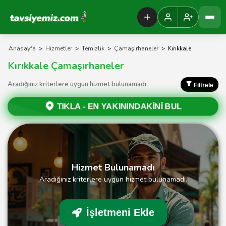
Tavsiyemiz Anasayfa
Anasayfa
>
Hizmetler
>
Temizlik
>
Çamaşırhaneler
>
Kırıkkale
Kırıkkale Çamaşırhaneler
Aradığınız kriterlere uygun hizmet bulunamadı.
Filtrele
TIKLA -
EN YAKININDAKİNİ BUL
Hizmet Bulunamadı
Aradığınız kriterlere uygun hizmet bulunamadı.
İşletmeni Ekle