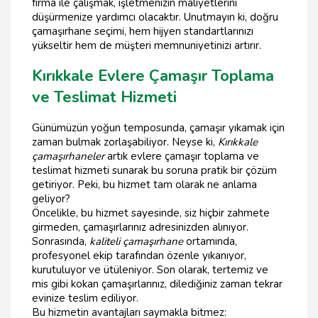
firma ile çalışmak, işletmenizin maliyetlerini
düşürmenize yardımcı olacaktır. Unutmayın ki, doğru
çamaşırhane seçimi, hem hijyen standartlarınızı
yükseltir hem de müşteri memnuniyetinizi artırır.
Kırıkkale Evlere Çamaşır Toplama
ve Teslimat Hizmeti
Günümüzün yoğun temposunda, çamaşır yıkamak için
zaman bulmak zorlaşabiliyor. Neyse ki,
Kırıkkale
çamaşırhaneler
artık evlere çamaşır toplama ve
teslimat hizmeti sunarak bu soruna pratik bir çözüm
getiriyor. Peki, bu hizmet tam olarak ne anlama
geliyor?
Öncelikle, bu hizmet sayesinde, siz hiçbir zahmete
girmeden, çamaşırlarınız adresinizden alınıyor.
Sonrasında,
kaliteli çamaşırhane
ortamında,
profesyonel ekip tarafından özenle yıkanıyor,
kurutuluyor ve ütüleniyor. Son olarak, tertemiz ve
mis gibi kokan çamaşırlarınız, dilediğiniz zaman tekrar
evinize teslim ediliyor.
Bu hizmetin avantajları saymakla bitmez: