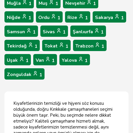
Muğla
Muş
Nevşehir
1
1
1
Niğde
Ordu
Rize
Sakarya
1
1
1
1
Samsun
Sivas
Şanlıurfa
1
1
1
Tekirdağ
Tokat
Trabzon
1
1
1
Uşak
Van
Yalova
1
1
1
Zonguldak
1
Kıyafetlerinizin temizliği ve hijyeni söz konusu
olduğunda, doğru Kırıkkale çamaşırhaneleri seçimi
büyük önem taşır. Peki, bu seçimde nelere dikkat
etmeliyiz? Kaliteli çamaşırhane hizmeti almak,
sadece kıyafetlerimizin temizlenmesi değil, aynı