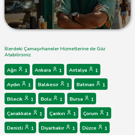
İllerdeki Çamaşırhaneler Hizmetlerine de Göz
Atabilirsiniz
Ağrı
Ankara
Antalya
1
1
1
Aydın
Balıkesir
Batman
1
1
1
Bilecik
Bolu
Bursa
1
1
1
Çanakkale
Çankırı
Çorum
1
1
1
Denizli
Diyarbakır
Düzce
1
1
1