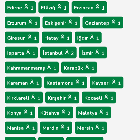
Edirne
Elâzığ
Erzincan
1
1
1
Erzurum
Eskişehir
Gaziantep
1
1
1
Giresun
Hatay
Iğdır
1
1
1
Isparta
İstanbul
İzmir
1
2
1
Kahramanmaraş
Karabük
1
1
Karaman
Kastamonu
Kayseri
1
1
1
Kırklareli
Kırşehir
Kocaeli
1
1
1
Konya
Kütahya
Malatya
1
2
1
Manisa
Mardin
Mersin
1
1
1