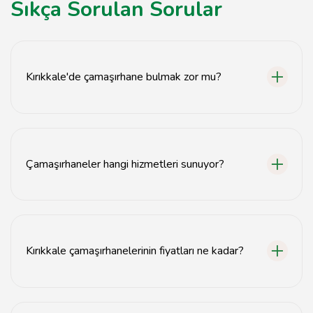
Sıkça Sorulan Sorular
Kırıkkale'de çamaşırhane bulmak zor mu?
Hayır, Kırıkkale'de birçok çamaşırhane bulunmaktadır.
Çamaşırhaneler hangi hizmetleri sunuyor?
Çamaşırhaneler genellikle yıkama, kurutma, ütüleme ve
paketleme hizmetleri sunar.
Kırıkkale çamaşırhanelerinin fiyatları ne kadar?
Fiyatlar çamaşır türüne ve hizmete göre değişiklik
göstermektedir.