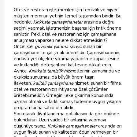
Otel ve restoran işletmecileri için temizlik ve hijyen,
müşteri memnuniyetinin temel taşlarından biridir. Bu
nedenle,
Kırıkkale çamaşırhaneler
arasında doğru
seçimi yapmak, işletmenizin başarısı için kritik öneme
sahiptir. Peki, otel ve restoranınız için çamaşırhane
anlaşması yaparken nelere dikkat etmelisiniz?
Öncelikle,
güvenilir yıkama servisi
sunan bir
çamaşırhane ile çalışmak önemlidir. Çamaşırhanenin,
endüstriyel ölçekte yıkama yapabilme kapasitesine
ve kullandığı deterjanların kalitesine dikkat edin.
Ayrıca,
Kırıkkale temizlik hizm
etlerinin zamanında ve
eksiksiz sunulması da büyük önem taşır.
İlaveten,
kaliteli çamaşırhane
hizmeti sunan bir firma,
otel ve restoranınızın ihtiyacına özel çözümler
üretebilmelidir. Örneğin, leke çıkarma konusunda
uzman olmalı ve farklı kumaş türlerine uygun yıkama
programlarına sahip olmalıdır.
Son olarak, fiyatlandırma politikasını da göz önünde
bulundurun. Uzun vadeli bir anlaşma yapmayı
düşünüyorsanız,
Kırıkkale çamaşırhaneler
arasında en
uygun fiyatı sunan ve kaliteden ödün vermeyen bir