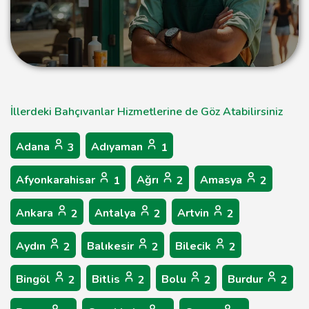
İllerdeki Bahçıvanlar Hizmetlerine de Göz Atabilirsiniz
Adana
Adıyaman
3
1
Afyonkarahisar
Ağrı
Amasya
1
2
2
Ankara
Antalya
Artvin
2
2
2
Aydın
Balıkesir
Bilecik
2
2
2
Bingöl
Bitlis
Bolu
Burdur
2
2
2
2