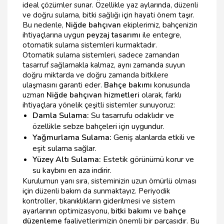
ideal çözümler sunar. Özellikle yaz aylarında, düzenli
ve doğru sulama, bitki sağlığı için hayati önem taşır.
Bu nedenle,
Niğde bahçıvan
ekiplerimiz, bahçenizin
ihtiyaçlarına uygun
peyzaj tasarımı
ile entegre,
otomatik sulama sistemleri kurmaktadır.
Otomatik sulama sistemleri, sadece zamandan
tasarruf sağlamakla kalmaz, aynı zamanda suyun
doğru miktarda ve doğru zamanda bitkilere
ulaşmasını garanti eder.
Bahçe bakımı
konusunda
uzman
Niğde bahçıvan hizmetleri
olarak, farklı
ihtiyaçlara yönelik çeşitli sistemler sunuyoruz:
Damla Sulama:
Su tasarrufu odaklıdır ve
özellikle sebze bahçeleri için uygundur.
Yağmurlama Sulama:
Geniş alanlarda etkili ve
eşit sulama sağlar.
Yüzey Altı Sulama:
Estetik görünümü korur ve
su kaybını en aza indirir.
Kurulumun yanı sıra, sisteminizin uzun ömürlü olması
için düzenli bakım da sunmaktayız. Periyodik
kontroller, tıkanıklıkların giderilmesi ve sistem
ayarlarının optimizasyonu,
bitki bakımı
ve
bahçe
düzenleme
faaliyetlerimizin önemli bir parçasıdır. Bu