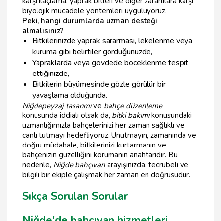
karşı ilaçlama, yaprak bitleri ve diğer zararlılara karşı
biyolojik mücadele yöntemleri uyguluyoruz.
Peki, hangi durumlarda uzman desteği
almalısınız?
Bitkilerinizde yaprak sararması, lekelenme veya
kuruma gibi belirtiler gördüğünüzde,
Yapraklarda veya gövdede böceklenme tespit
ettiğinizde,
Bitkilerin büyümesinde gözle görülür bir
yavaşlama olduğunda.
Niğde
peyzaj tasarımı
ve
bahçe düzenleme
konusunda iddialı olsak da,
bitki bakımı
konusundaki
uzmanlığımızla bahçelerinizi her zaman sağlıklı ve
canlı tutmayı hedefliyoruz. Unutmayın, zamanında ve
doğru müdahale, bitkilerinizi kurtarmanın ve
bahçenizin güzelliğini korumanın anahtarıdır. Bu
nedenle,
Niğde bahçıvan
arayışınızda, tecrübeli ve
bilgili bir ekiple çalışmak her zaman en doğrusudur.
Sıkça Sorulan Sorular
Niğde'de bahçıvan hizmetleri