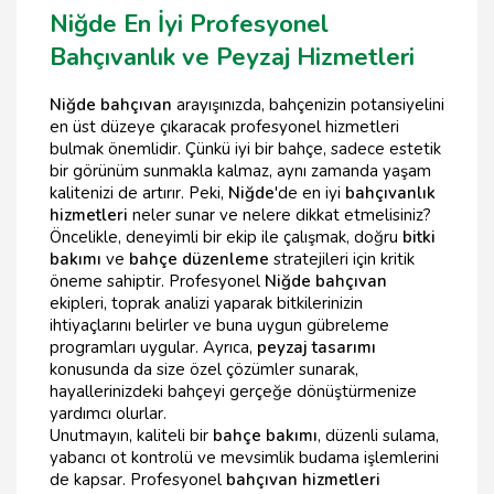
Niğde En İyi Profesyonel
Bahçıvanlık ve Peyzaj Hizmetleri
Niğde bahçıvan
arayışınızda, bahçenizin potansiyelini
en üst düzeye çıkaracak profesyonel hizmetleri
bulmak önemlidir. Çünkü iyi bir bahçe, sadece estetik
bir görünüm sunmakla kalmaz, aynı zamanda yaşam
kalitenizi de artırır. Peki,
Niğde
'de en iyi
bahçıvanlık
hizmetleri
neler sunar ve nelere dikkat etmelisiniz?
Öncelikle, deneyimli bir ekip ile çalışmak, doğru
bitki
bakımı
ve
bahçe düzenleme
stratejileri için kritik
öneme sahiptir. Profesyonel
Niğde bahçıvan
ekipleri, toprak analizi yaparak bitkilerinizin
ihtiyaçlarını belirler ve buna uygun gübreleme
programları uygular. Ayrıca,
peyzaj tasarımı
konusunda da size özel çözümler sunarak,
hayallerinizdeki bahçeyi gerçeğe dönüştürmenize
yardımcı olurlar.
Unutmayın, kaliteli bir
bahçe bakımı
, düzenli sulama,
yabancı ot kontrolü ve mevsimlik budama işlemlerini
de kapsar. Profesyonel
bahçıvan hizmetleri