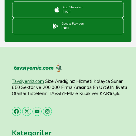
App Store'dan
İndir
Google Play'den
İndir
Tavsiyemiz.com
Size Aradığınız Hizmeti Kolayca Sunar
650 Sektör ve 200.000 Firma Arasında En UYGUN fiyatlı
Olanlar Listelenir. TAVSİYEMİZ’e Kulak ver KAR’lı Çık.
Kategoriler