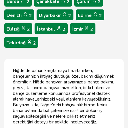
Bursa
Çanakkale
Çorum
2
2
2
Denizli
Diyarbakır
Edirne
2
2
2
Elâzığ
İstanbul
İzmir
2
2
2
Tekirdağ
2
Niğde'de baharı karşılamaya hazırlanırken,
bahçelerinizin ihtiyaç duyduğu özel bakımı düşünmek
önemlidir. Niğde bahçıvan arayışınızda, bahçe bakımı,
peyzaj tasarımı, bahçıvan hizmetleri, bitki bakımı ve
bahçe düzenleme konularında profesyonel destek
alarak hayallerinizdeki yeşil alanlara kavuşabilirsiniz.
Bu yazımızda, Niğde'deki bahçıvanlık hizmetlerinin
bahar aylarında bahçelerinize nasıl bir dokunuş
sağlayabileceğini ve nelere dikkat etmeniz
gerektiğini detaylı bir şekilde inceleyeceğiz.