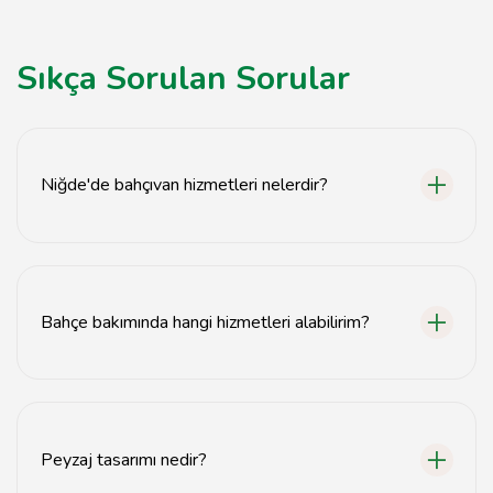
Sıkça Sorulan Sorular
Niğde'de bahçıvan hizmetleri nelerdir?
Niğde'de bahçıvan hizmetleri arasında bitki bakımı,
peyzaj tasarımı, bahçe düzenleme ve sulama sistemleri
kurulumu bulunmaktadır.
Bahçe bakımında hangi hizmetleri alabilirim?
Bahçe bakımında sulama, gübreleme, budama,
zararlılarla mücadele ve toprak analizi gibi hizmetler
sunulmaktadır.
Peyzaj tasarımı nedir?