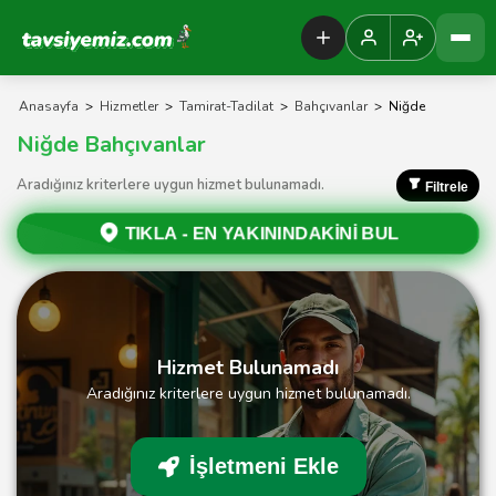
Tavsiyemiz Anasayfa
Anasayfa
>
Hizmetler
>
Tamirat-Tadilat
>
Bahçıvanlar
>
Niğde
Niğde Bahçıvanlar
Aradığınız kriterlere uygun hizmet bulunamadı.
Filtrele
TIKLA -
EN YAKININDAKİNİ BUL
Hizmet Bulunamadı
Aradığınız kriterlere uygun hizmet bulunamadı.
İşletmeni Ekle