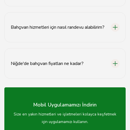
Peyzaj tasarımı, bahçenin estetik ve fonksiyonel açıdan
düzenlenmesi, bitki seçimi ve yerleşimi ile ilgili bir
süreçtir.
Bahçıvan hizmetleri için nasıl randevu alabilirim?
Bahçıvan hizmetleri için web sitemiz üzerinden iletişim
formunu doldurarak veya telefonla arayarak randevu
alabilirsiniz.
Niğde'de bahçıvan fiyatları ne kadar?
Bahçıvan fiyatları, hizmetin türüne ve bahçenin
büyüklüğüne göre değişiklik göstermektedir. Detaylı
bilgi için bizimle iletişime geçebilirsiniz.
Mobil Uygulamamızı İndirin
Size en yakın hizmetleri ve işletmeleri kolayca keşfetmek
için uygulamamızı kullanın.