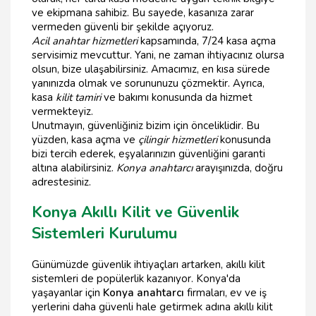
ve ekipmana sahibiz. Bu sayede, kasanıza zarar
vermeden güvenli bir şekilde açıyoruz.
Acil anahtar hizmetleri
kapsamında, 7/24 kasa açma
servisimiz mevcuttur. Yani, ne zaman ihtiyacınız olursa
olsun, bize ulaşabilirsiniz. Amacımız, en kısa sürede
yanınızda olmak ve sorununuzu çözmektir. Ayrıca,
kasa
kilit tamiri
ve bakımı konusunda da hizmet
vermekteyiz.
Unutmayın, güvenliğiniz bizim için önceliklidir. Bu
yüzden, kasa açma ve
çilingir hizmetleri
konusunda
bizi tercih ederek, eşyalarınızın güvenliğini garanti
altına alabilirsiniz.
Konya anahtarcı
arayışınızda, doğru
adrestesiniz.
Konya Akıllı Kilit ve Güvenlik
Sistemleri Kurulumu
Günümüzde güvenlik ihtiyaçları artarken, akıllı kilit
sistemleri de popülerlik kazanıyor. Konya'da
yaşayanlar için
Konya anahtarcı
firmaları, ev ve iş
yerlerini daha güvenli hale getirmek adına akıllı kilit