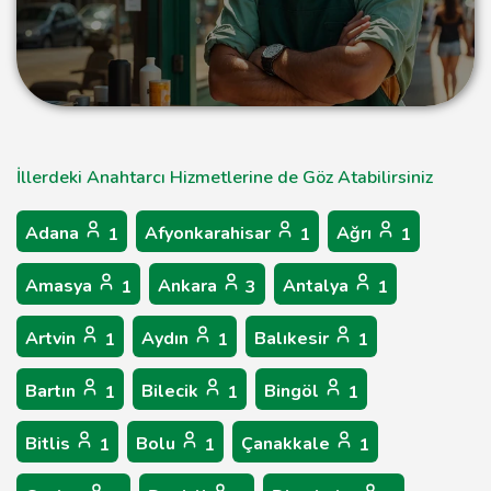
İllerdeki Anahtarcı Hizmetlerine de Göz Atabilirsiniz
Adana
Afyonkarahisar
Ağrı
1
1
1
Amasya
Ankara
Antalya
1
3
1
Artvin
Aydın
Balıkesir
1
1
1
Bartın
Bilecik
Bingöl
1
1
1
Bitlis
Bolu
Çanakkale
1
1
1