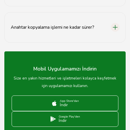
Kapı kilitleri, kasa kilitleri ve otomobil kilitleri gibi çeşitli
kilitleri tamir edebilmekteyiz.
Anahtar kopyalama işlemi ne kadar sürer?
Anahtar kopyalama işlemi genellikle 5-10 dakika içinde
tamamlanır.
Mobil Uygulamamızı İndirin
Size en yakın hizmetleri ve işletmeleri kolayca keşfetmek
için uygulamamızı kullanın.
App Store'dan
İndir
Google Play'den
İndir