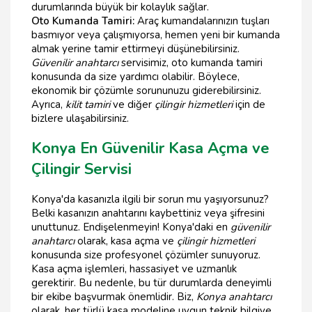
durumlarında büyük bir kolaylık sağlar.
Oto Kumanda Tamiri:
Araç kumandalarınızın tuşları
basmıyor veya çalışmıyorsa, hemen yeni bir kumanda
almak yerine tamir ettirmeyi düşünebilirsiniz.
Güvenilir anahtarcı
servisimiz, oto kumanda tamiri
konusunda da size yardımcı olabilir. Böylece,
ekonomik bir çözümle sorununuzu giderebilirsiniz.
Ayrıca,
kilit tamiri
ve diğer
çilingir hizmetleri
için de
bizlere ulaşabilirsiniz.
Konya En Güvenilir Kasa Açma ve
Çilingir Servisi
Konya'da kasanızla ilgili bir sorun mu yaşıyorsunuz?
Belki kasanızın anahtarını kaybettiniz veya şifresini
unuttunuz. Endişelenmeyin! Konya'daki en
güvenilir
anahtarcı
olarak, kasa açma ve
çilingir hizmetleri
konusunda size profesyonel çözümler sunuyoruz.
Kasa açma işlemleri, hassasiyet ve uzmanlık
gerektirir. Bu nedenle, bu tür durumlarda deneyimli
bir ekibe başvurmak önemlidir. Biz,
Konya anahtarcı
olarak, her türlü kasa modeline uygun teknik bilgiye