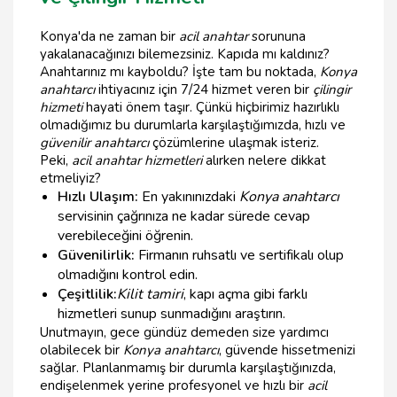
Konya'da ne zaman bir
acil anahtar
sorununa
yakalanacağınızı bilemezsiniz. Kapıda mı kaldınız?
Anahtarınız mı kayboldu? İşte tam bu noktada,
Konya
anahtarcı
ihtiyacınız için 7/24 hizmet veren bir
çilingir
hizmeti
hayati önem taşır. Çünkü hiçbirimiz hazırlıklı
olmadığımız bu durumlarla karşılaştığımızda, hızlı ve
güvenilir anahtarcı
çözümlerine ulaşmak isteriz.
Peki,
acil anahtar hizmetleri
alırken nelere dikkat
etmeliyiz?
Hızlı Ulaşım:
En yakınınızdaki
Konya anahtarcı
servisinin çağrınıza ne kadar sürede cevap
verebileceğini öğrenin.
Güvenilirlik:
Firmanın ruhsatlı ve sertifikalı olup
olmadığını kontrol edin.
Çeşitlilik:
Kilit tamiri
, kapı açma gibi farklı
hizmetleri sunup sunmadığını araştırın.
Unutmayın, gece gündüz demeden size yardımcı
olabilecek bir
Konya anahtarcı
, güvende hissetmenizi
sağlar. Planlanmamış bir durumla karşılaştığınızda,
endişelenmek yerine profesyonel ve hızlı bir
acil