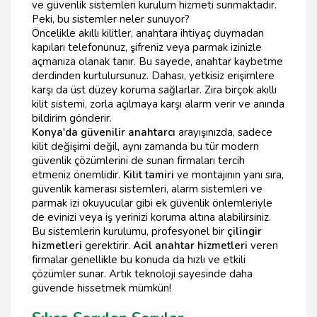
ve güvenlik sistemleri kurulum hizmeti sunmaktadır.
Peki, bu sistemler neler sunuyor?
Öncelikle akıllı kilitler, anahtara ihtiyaç duymadan
kapıları telefonunuz, şifreniz veya parmak izinizle
açmanıza olanak tanır. Bu sayede, anahtar kaybetme
derdinden kurtulursunuz. Dahası, yetkisiz erişimlere
karşı da üst düzey koruma sağlarlar. Zira birçok akıllı
kilit sistemi, zorla açılmaya karşı alarm verir ve anında
bildirim gönderir.
Konya'da güvenilir anahtarcı
arayışınızda, sadece
kilit değişimi değil, aynı zamanda bu tür modern
güvenlik çözümlerini de sunan firmaları tercih
etmeniz önemlidir.
Kilit tamiri
ve montajının yanı sıra,
güvenlik kamerası sistemleri, alarm sistemleri ve
parmak izi okuyucular gibi ek güvenlik önlemleriyle
de evinizi veya iş yerinizi koruma altına alabilirsiniz.
Bu sistemlerin kurulumu, profesyonel bir
çilingir
hizmetleri
gerektirir.
Acil anahtar hizmetleri
veren
firmalar genellikle bu konuda da hızlı ve etkili
çözümler sunar. Artık teknoloji sayesinde daha
güvende hissetmek mümkün!