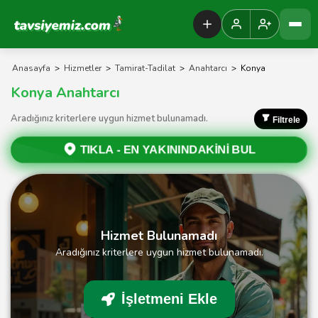
Tavsiyemiz Anasayfa
Anasayfa
>
Hizmetler
>
Tamirat-Tadilat
>
Anahtarcı
>
Konya
Konya Anahtarcı
Aradığınız kriterlere uygun hizmet bulunamadı.
Filtrele
TIKLA -
EN YAKININDAKİNİ BUL
Hizmet Bulunamadı
Aradığınız kriterlere uygun hizmet bulunamadı.
İşletmeni Ekle