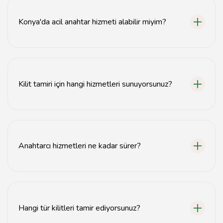
Konya'da acil anahtar hizmeti alabilir miyim?
Evet, Konya'da acil anahtar hizmetleri sunan birçok
anahtarcı bulunmaktadır.
Kilit tamiri için hangi hizmetleri sunuyorsunuz?
Kilit tamiri, anahtar kopyalama ve kilit değiştirme gibi
hizmetler sunuyoruz.
Anahtarcı hizmetleri ne kadar sürer?
Acil durumlarda genellikle 30 dakika içinde hizmet
vermekteyiz.
Hangi tür kilitleri tamir ediyorsunuz?