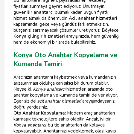
Bu faktörlere rağmen, piyasadaki en rekabetçi
fiyatları sunmaya gayret ediyoruz. Unutmayın,
güvenilir anahtarcı
bulmak kadar, uygun fiyatlı
hizmet almak da önemlidir.
Acil anahtar hizmetleri
kapsamında, gece veya gündüz fark etmeksizin,
bütçenizi sarsmayacak çözümler üretiyoruz. Böylece,
Konya çilingir hizmetleri
arayışınızda, hem güvenliği
hem de ekonomiyi bir arada bulabilirsiniz.
Konya Oto Anahtar Kopyalama ve
Kumanda Tamiri
Aracınızın anahtarını kaybetmek veya kumandanızın
arızalanması oldukça can sıkıcı bir durum olabilir.
Neyse ki,
Konya anahtarcı
hizmetleri arasında oto
anahtar kopyalama ve kumanda tamiri de yer alıyor.
Eğer siz de
acil anahtar hizmetleri
arayışındaysanız,
doğru yerdesiniz.
Oto Anahtar Kopyalama:
Modern araç anahtarları
karmaşık teknolojilere sahip olabilir. Ancak, iyi bir
Konya anahtarcı
, bu tip anahtarları da kolayca
kopyalayabilir. Anahtarınızı yedeklemek, olası kayıp