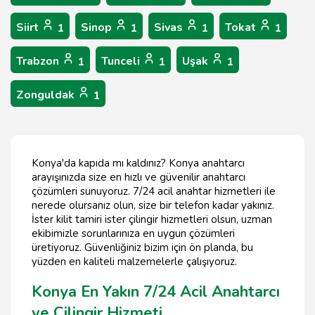
Siirt
Sinop
Sivas
Tokat
1
1
1
1
Trabzon
Tunceli
Uşak
1
1
1
Zonguldak
1
Konya'da kapıda mı kaldınız? Konya anahtarcı
arayışınızda size en hızlı ve güvenilir anahtarcı
çözümleri sunuyoruz. 7/24 acil anahtar hizmetleri ile
nerede olursanız olun, size bir telefon kadar yakınız.
İster kilit tamiri ister çilingir hizmetleri olsun, uzman
ekibimizle sorunlarınıza en uygun çözümleri
üretiyoruz. Güvenliğiniz bizim için ön planda, bu
yüzden en kaliteli malzemelerle çalışıyoruz.
Konya En Yakın 7/24 Acil Anahtarcı
ve Çilingir Hizmeti