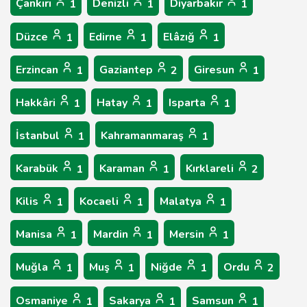
Çankırı
Denizli
Diyarbakır
1
1
1
Düzce
Edirne
Elâzığ
1
1
1
Erzincan
Gaziantep
Giresun
1
2
1
Hakkâri
Hatay
Isparta
1
1
1
İstanbul
Kahramanmaraş
1
1
Karabük
Karaman
Kırklareli
1
1
2
Kilis
Kocaeli
Malatya
1
1
1
Manisa
Mardin
Mersin
1
1
1
Muğla
Muş
Niğde
Ordu
1
1
1
2
Osmaniye
Sakarya
Samsun
1
1
1