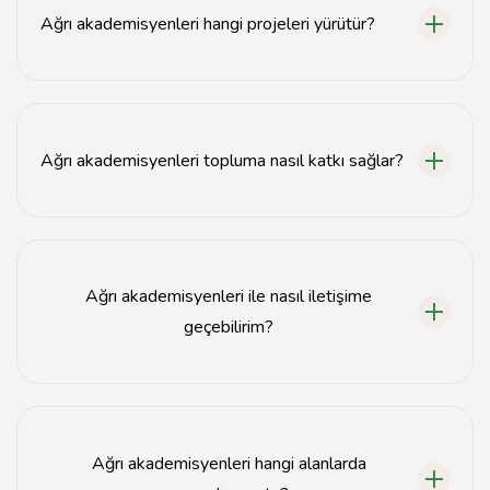
Ağrı akademisyenleri hangi projeleri yürütür?
Ağrı akademisyenleri çeşitli bilimsel projeler
yürütmektedir.
Ağrı akademisyenleri topluma nasıl katkı sağlar?
Ağrı akademisyenleri bilimsel makaleler yazarak ve
toplumsal projelerde yer alarak katkı sağlar.
Ağrı akademisyenleri ile nasıl iletişime
geçebilirim?
Ağrı akademisyenleri ile iletişim için üniversite web
sitelerinden veya doğrudan e-posta ile ulaşabilirsiniz.
Ağrı akademisyenleri hangi alanlarda