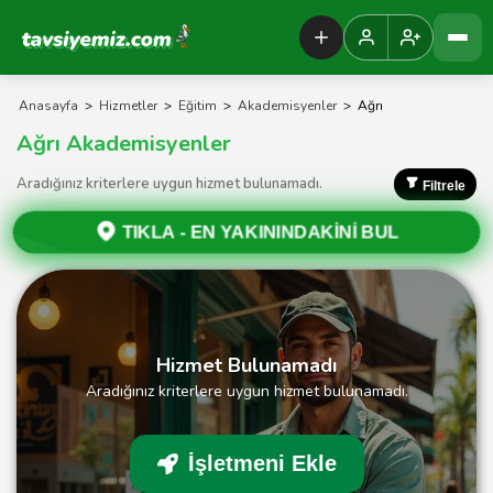
Tavsiyemiz Anasayfa
Anasayfa
>
Hizmetler
>
Eğitim
>
Akademisyenler
>
Ağrı
Ağrı Akademisyenler
Aradığınız kriterlere uygun hizmet bulunamadı.
Filtrele
TIKLA -
EN YAKININDAKİNİ BUL
Hizmet Bulunamadı
Aradığınız kriterlere uygun hizmet bulunamadı.
İşletmeni Ekle