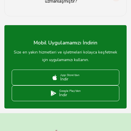
uzmanlaşmıştır?
Ağrı akademisyenleri çeşitli akademik alanlarda
uzmanlaşmış olup, kendi disiplinlerinde eğitim
vermektedir.
Mobil Uygulamamızı İndirin
Size en yakın hizmetleri ve işletmeleri kolayca keşfetmek
için uygulamamızı kullanın.
App Store'dan
İndir
Google Play'den
İndir