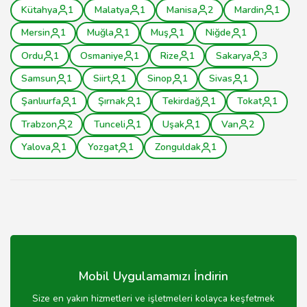
Kütahya
1
Malatya
1
Manisa
2
Mardin
1
Mersin
1
Muğla
1
Muş
1
Niğde
1
Ordu
1
Osmaniye
1
Rize
1
Sakarya
3
Samsun
1
Siirt
1
Sinop
1
Sivas
1
Şanlıurfa
1
Şırnak
1
Tekirdağ
1
Tokat
1
Trabzon
2
Tunceli
1
Uşak
1
Van
2
Yalova
1
Yozgat
1
Zonguldak
1
Mobil Uygulamamızı İndirin
Size en yakın hizmetleri ve işletmeleri kolayca keşfetmek