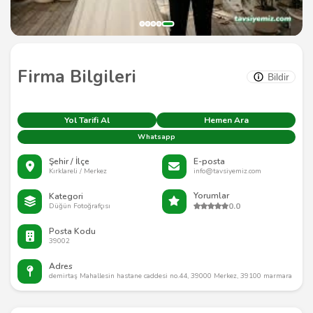
Firma Bilgileri
Bildir
Yol Tarifi Al
Hemen Ara
Whatsapp
Şehir / İlçe
E-posta
Kırklareli / Merkez
info@tavsiyemiz.com
Yorumlar
Kategori
0.0
Düğün Fotoğrafçısı
Posta Kodu
39002
Adres
demirtaş Mahallesin hastane caddesi no.44, 39000 Merkez, 39100 marmara