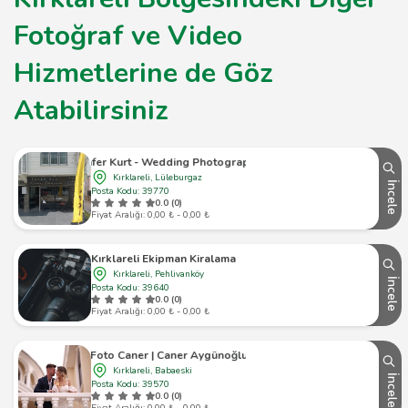
Fotoğraf ve Video
Hizmetlerine de Göz
Atabilirsiniz
Cafer Kurt - Wedding Photographer
Kırklareli, Lüleburgaz
İncele
Posta Kodu: 39770
0.0 (0)
Fiyat Aralığı: 0,00 ₺ - 0,00 ₺
Kırklareli Ekipman Kiralama
Kırklareli, Pehlivanköy
İncele
Posta Kodu: 39640
0.0 (0)
Fiyat Aralığı: 0,00 ₺ - 0,00 ₺
Foto Caner | Caner Aygünoğlu
Kırklareli, Babaeski
İncele
Posta Kodu: 39570
0.0 (0)