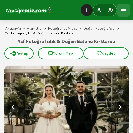
Tavsiyemiz Anasayfa
Anasayfa
>
Hizmetler
>
Fotoğraf ve Video
>
Düğün Fotoğrafçısı
>
Ysf Fotoğrafçılık & Düğün Salonu Kırklareli
Ysf Fotoğrafçılık & Düğün Salonu Kırklareli
Paylaş
Yorum Yap
Kaydet