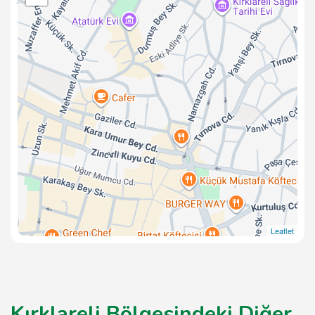
Leaflet
Kırklareli Bölgesindeki Diğer