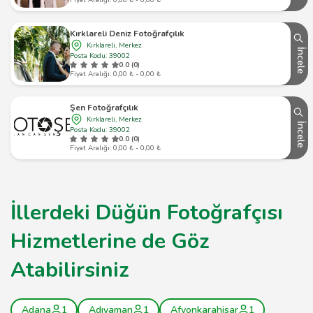
Fiyat Aralığı: 0,00 ₺ - 0,00 ₺
Kırklareli Deniz Fotoğrafçılık
Kırklareli, Merkez
İncele
Posta Kodu: 39002
0.0 (0)
Fiyat Aralığı: 0,00 ₺ - 0,00 ₺
Şen Fotoğrafçılık
Kırklareli, Merkez
İncele
Posta Kodu: 39002
0.0 (0)
Fiyat Aralığı: 0,00 ₺ - 0,00 ₺
İllerdeki Düğün Fotoğrafçısı
Hizmetlerine de Göz
Atabilirsiniz
Adana
1
Adıyaman
1
Afyonkarahisar
1