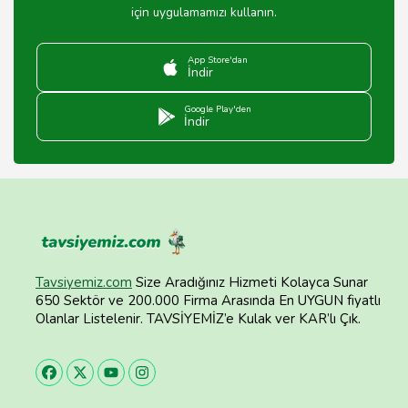
için uygulamamızı kullanın.
App Store'dan
İndir
Google Play'den
İndir
Tavsiyemiz.com
Size Aradığınız Hizmeti Kolayca Sunar
650 Sektör ve 200.000 Firma Arasında En UYGUN fiyatlı
Olanlar Listelenir. TAVSİYEMİZ’e Kulak ver KAR’lı Çık.