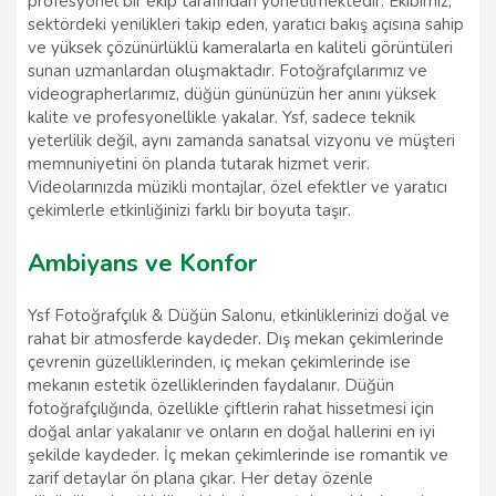
profesyonel bir ekip tarafından yönetilmektedir. Ekibimiz,
sektördeki yenilikleri takip eden, yaratıcı bakış açısına sahip
ve yüksek çözünürlüklü kameralarla en kaliteli görüntüleri
sunan uzmanlardan oluşmaktadır. Fotoğrafçılarımız ve
videographerlarımız, düğün gününüzün her anını yüksek
kalite ve profesyonellikle yakalar. Ysf, sadece teknik
yeterlilik değil, aynı zamanda sanatsal vizyonu ve müşteri
memnuniyetini ön planda tutarak hizmet verir.
Videolarınızda müzikli montajlar, özel efektler ve yaratıcı
çekimlerle etkinliğinizi farklı bir boyuta taşır.
Ambiyans ve Konfor
Ysf Fotoğrafçılık & Düğün Salonu, etkinliklerinizi doğal ve
rahat bir atmosferde kaydeder. Dış mekan çekimlerinde
çevrenin güzelliklerinden, iç mekan çekimlerinde ise
mekanın estetik özelliklerinden faydalanır. Düğün
fotoğrafçılığında, özellikle çiftlerin rahat hissetmesi için
doğal anlar yakalanır ve onların en doğal hallerini en iyi
şekilde kaydeder. İç mekan çekimlerinde ise romantik ve
zarif detaylar ön plana çıkar. Her detay özenle