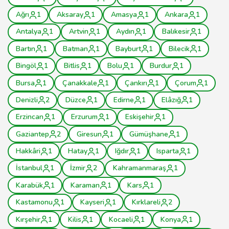
Ağrı
1
Aksaray
1
Amasya
1
Ankara
1
Antalya
1
Artvin
1
Aydın
1
Balıkesir
1
Bartın
1
Batman
1
Bayburt
1
Bilecik
1
Bingöl
1
Bitlis
1
Bolu
1
Burdur
1
Bursa
1
Çanakkale
1
Çankırı
1
Çorum
1
Denizli
2
Düzce
1
Edirne
1
Elâzığ
1
Erzincan
1
Erzurum
1
Eskişehir
1
Gaziantep
2
Giresun
1
Gümüşhane
1
Hakkâri
1
Hatay
1
Iğdır
1
Isparta
1
İstanbul
1
İzmir
2
Kahramanmaraş
1
Karabük
1
Karaman
1
Kars
1
Kastamonu
1
Kayseri
1
Kırklareli
2
Kırşehir
1
Kilis
1
Kocaeli
1
Konya
1