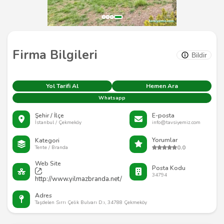
Firma Bilgileri
Bildir
Yol Tarifi Al
Hemen Ara
Whatsapp
Şehir / İlçe
E-posta
İstanbul / Çekmeköy
info@tavsiyemiz.com
Yorumlar
Kategori
0.0
Tente / Branda
Web Site
Posta Kodu
34794
http://www.yilmazbranda.net/
Adres
Taşdelen Sırrı Çelik Bulvarı D:ı, 34788 Çekmeköy