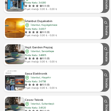
İncele
Posta Kodu: 34180
0.0 (0)
Fiyat Aralığı: 0,00 ₺ - 0,00 ₺
İstanbul Duşakabin
İstanbul, Küçükçekmece
İncele
Posta Kodu: 34307
0.0 (0)
Fiyat Aralığı: 0,00 ₺ - 0,00 ₺
Yeşil Garden Peyzaj
İstanbul, Sancaktepe
İncele
Posta Kodu: 34885
0.0 (0)
Fiyat Aralığı: 0,00 ₺ - 0,00 ₺
Sasa Elektronik
İstanbul, Ataşehir
İncele
Posta Kodu: 34758
0.0 (0)
Fiyat Aralığı: 0,00 ₺ - 0,00 ₺
Cesev Teknik
İstanbul, Sultanbeyli
İncele
Posta Kodu: 34920
0.0 (0)