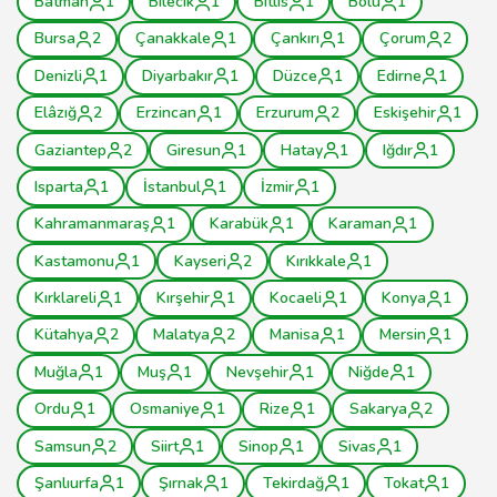
Batman
1
Bilecik
1
Bitlis
1
Bolu
1
Bursa
2
Çanakkale
1
Çankırı
1
Çorum
2
Denizli
1
Diyarbakır
1
Düzce
1
Edirne
1
Elâzığ
2
Erzincan
1
Erzurum
2
Eskişehir
1
Gaziantep
2
Giresun
1
Hatay
1
Iğdır
1
Isparta
1
İstanbul
1
İzmir
1
Kahramanmaraş
1
Karabük
1
Karaman
1
Kastamonu
1
Kayseri
2
Kırıkkale
1
Kırklareli
1
Kırşehir
1
Kocaeli
1
Konya
1
Kütahya
2
Malatya
2
Manisa
1
Mersin
1
Muğla
1
Muş
1
Nevşehir
1
Niğde
1
Ordu
1
Osmaniye
1
Rize
1
Sakarya
2
Samsun
2
Siirt
1
Sinop
1
Sivas
1
Şanlıurfa
1
Şırnak
1
Tekirdağ
1
Tokat
1