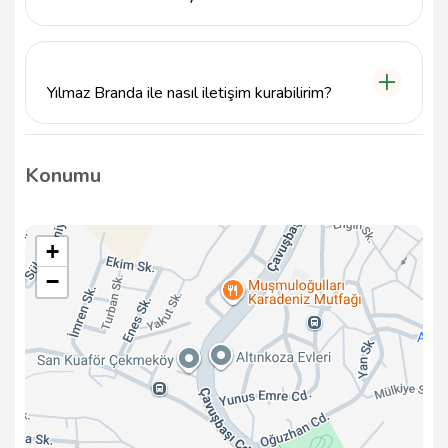
Evet, Yılmaz Branda & Tente Çadır Sistemleri,
estetik ve fonksiyonel dış mekan çözümleri sunarak
her türlü ihtiyaca uygun ürünler sağlamaktadır.
Yılmaz Branda ile nasıl iletişim kurabilirim?
Yılmaz Branda & Tente Çadır Sistemleri ile
info@tavsiyemiz.com e-posta adresi üzerinden veya
Konumu
telefonla 5358405197 arayarak iletişim kurabilirsiniz.
+
−