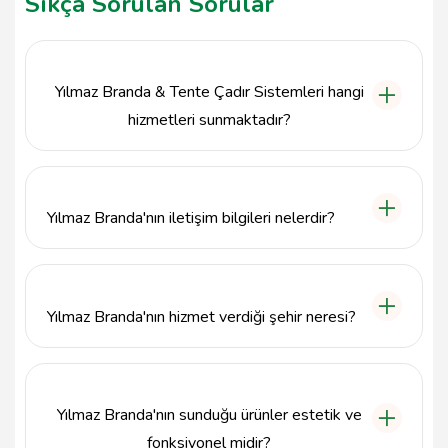
Sıkça Sorulan Sorular
Yılmaz Branda & Tente Çadır Sistemleri hangi
hizmetleri sunmaktadır?
Yılmaz Branda & Tente Çadır Sistemleri,
Çekmeköy'de branda, tente ve çadır sistemleri gibi
dış mekan çözümleri sunmaktadır.
Yılmaz Branda'nın iletişim bilgileri nelerdir?
Yılmaz Branda & Tente Çadır Sistemleri ile
5358405197 numaralı telefondan iletişime geçebilir
veya Taşdelen Sırrı Çelik Bulvarı D:ı, 34788
Yılmaz Branda'nın hizmet verdiği şehir neresi?
Çekmeköy adresine gidebilirsiniz.
Yılmaz Branda & Tente Çadır Sistemleri, İstanbul'un
Çekmeköy ilçesinde hizmet vermektedir.
Yılmaz Branda'nın sunduğu ürünler estetik ve
fonksiyonel midir?