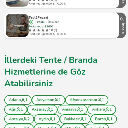
Fiyat Aralığı: 0,00 ₺ - 0,00 ₺
Test2Peyzaj
İstanbul, Üsküdar
İncele
Posta Kodu: 34660
0.0 (0)
Fiyat Aralığı: 0,00 ₺ - 0,00 ₺
İllerdeki Tente / Branda
Hizmetlerine de Göz
Atabilirsiniz
Adana
1
Adıyaman
1
Afyonkarahisar
1
Ağrı
1
Aksaray
1
Amasya
1
Ankara
1
Antalya
2
Aydın
1
Balıkesir
1
Bartın
1