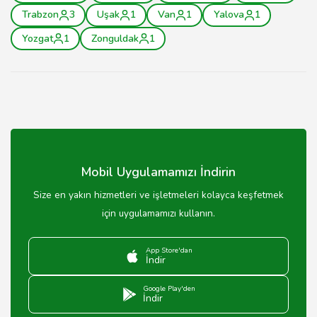
Trabzon
3
Uşak
1
Van
1
Yalova
1
Yozgat
1
Zonguldak
1
Mobil Uygulamamızı İndirin
Size en yakın hizmetleri ve işletmeleri kolayca keşfetmek
için uygulamamızı kullanın.
App Store'dan
İndir
Google Play'den
İndir