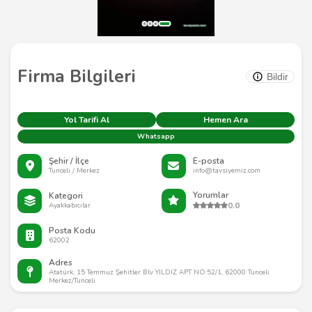
Firma Bilgileri
Bildir
Yol Tarifi Al
Hemen Ara
Whatsapp
Şehir / İlçe
E-posta
Tunceli / Merkez
info@tavsiyemiz.com
Yorumlar
Kategori
0.0
Ayakkabıcılar
Posta Kodu
62002
Adres
Atatürk, 15 Temmuz Şehitler Blv YILDIZ APT NO:52/1, 62000 Tunceli
Merkez/Tunceli