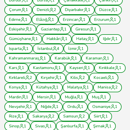
Burdur
1
Bursa
1
Çanakkale
1
Çankırı
1
Çorum
1
Denizli
2
Diyarbakır
1
Düzce
1
Edirne
1
Elâzığ
1
Erzincan
1
Erzurum
1
Eskişehir
1
Gaziantep
1
Giresun
1
Gümüşhane
1
Hakkâri
1
Hatay
1
Iğdır
1
Isparta
1
İstanbul
4
İzmir
1
Kahramanmaraş
1
Karabük
1
Karaman
1
Kars
1
Kastamonu
1
Kayseri
1
Kırıkkale
1
Kırklareli
2
Kırşehir
1
Kilis
2
Kocaeli
1
Konya
1
Kütahya
1
Malatya
1
Manisa
2
Mardin
1
Mersin
1
Muğla
1
Muş
1
Nevşehir
1
Niğde
1
Ordu
1
Osmaniye
1
Rize
1
Sakarya
2
Samsun
2
Siirt
1
Sinop
1
Sivas
1
Şanlıurfa
1
Şırnak
1