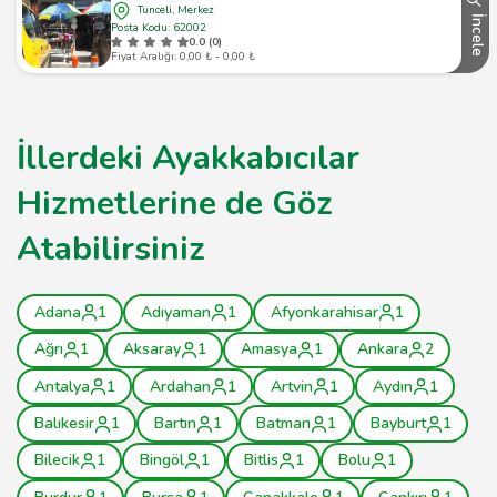
Tunceli, Merkez
İncele
Posta Kodu: 62002
0.0 (0)
Fiyat Aralığı: 0,00 ₺ - 0,00 ₺
İllerdeki Ayakkabıcılar
Hizmetlerine de Göz
Atabilirsiniz
Adana
1
Adıyaman
1
Afyonkarahisar
1
Ağrı
1
Aksaray
1
Amasya
1
Ankara
2
Antalya
1
Ardahan
1
Artvin
1
Aydın
1
Balıkesir
1
Bartın
1
Batman
1
Bayburt
1
Bilecik
1
Bingöl
1
Bitlis
1
Bolu
1