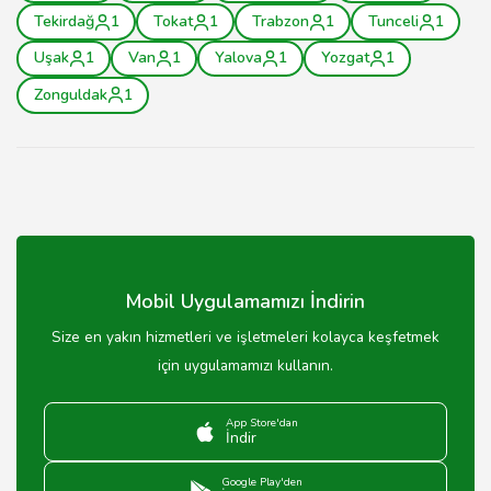
Tekirdağ
1
Tokat
1
Trabzon
1
Tunceli
1
Uşak
1
Van
1
Yalova
1
Yozgat
1
Zonguldak
1
Mobil Uygulamamızı İndirin
Size en yakın hizmetleri ve işletmeleri kolayca keşfetmek
için uygulamamızı kullanın.
App Store'dan
İndir
Google Play'den