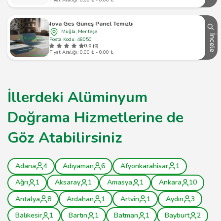
Nova Ges Güneş Panel Temizliği
Muğla, Menteşe
İncele
Posta Kodu: 48050
0.0 (0)
Fiyat Aralığı: 0,00 ₺ - 0,00 ₺
İllerdeki Alüminyum
Doğrama Hizmetlerine de
Göz Atabilirsiniz
Adana
4
Adıyaman
6
Afyonkarahisar
1
Ağrı
1
Aksaray
1
Amasya
1
Ankara
10
Antalya
8
Ardahan
1
Artvin
1
Aydın
3
Balıkesir
1
Bartın
1
Batman
1
Bayburt
2