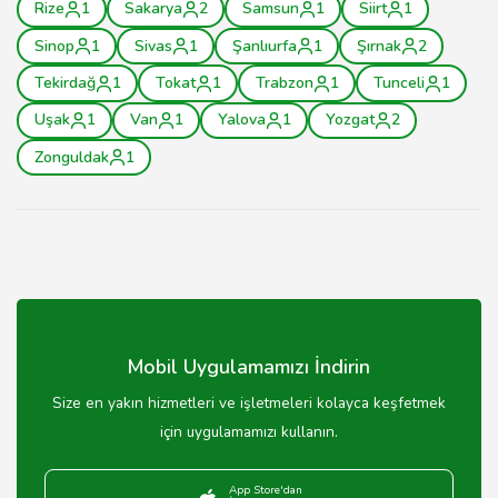
Rize
1
Sakarya
2
Samsun
1
Siirt
1
Sinop
1
Sivas
1
Şanlıurfa
1
Şırnak
2
Tekirdağ
1
Tokat
1
Trabzon
1
Tunceli
1
Uşak
1
Van
1
Yalova
1
Yozgat
2
Zonguldak
1
Mobil Uygulamamızı İndirin
Size en yakın hizmetleri ve işletmeleri kolayca keşfetmek
için uygulamamızı kullanın.
App Store'dan