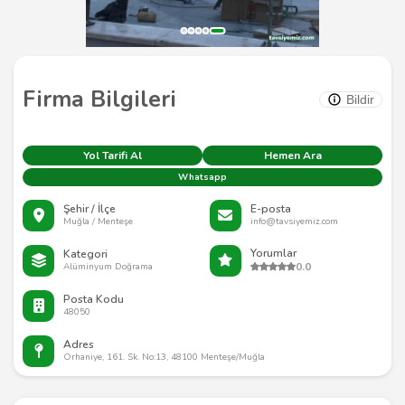
Firma Bilgileri
Bildir
Yol Tarifi Al
Hemen Ara
Whatsapp
Şehir / İlçe
E-posta
Muğla / Menteşe
info@tavsiyemiz.com
Yorumlar
Kategori
0.0
Alüminyum Doğrama
Posta Kodu
48050
Adres
Orhaniye, 161. Sk. No:13, 48100 Menteşe/Muğla