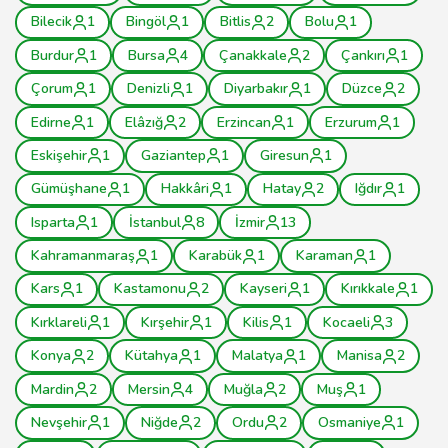
Bilecik
1
Bingöl
1
Bitlis
2
Bolu
1
Burdur
1
Bursa
4
Çanakkale
2
Çankırı
1
Çorum
1
Denizli
1
Diyarbakır
1
Düzce
2
Edirne
1
Elâzığ
2
Erzincan
1
Erzurum
1
Eskişehir
1
Gaziantep
1
Giresun
1
Gümüşhane
1
Hakkâri
1
Hatay
2
Iğdır
1
Isparta
1
İstanbul
8
İzmir
13
Kahramanmaraş
1
Karabük
1
Karaman
1
Kars
1
Kastamonu
2
Kayseri
1
Kırıkkale
1
Kırklareli
1
Kırşehir
1
Kilis
1
Kocaeli
3
Konya
2
Kütahya
1
Malatya
1
Manisa
2
Mardin
2
Mersin
4
Muğla
2
Muş
1
Nevşehir
1
Niğde
2
Ordu
2
Osmaniye
1