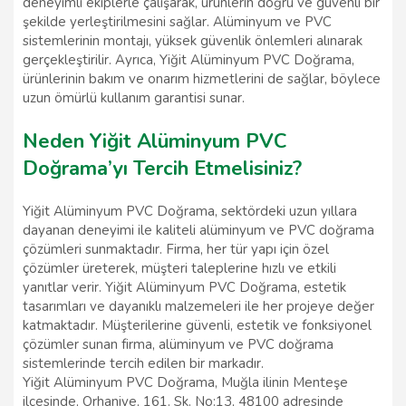
deneyimli ekiplerle çalışarak, ürünlerin doğru ve güvenli bir
şekilde yerleştirilmesini sağlar. Alüminyum ve PVC
sistemlerinin montajı, yüksek güvenlik önlemleri alınarak
gerçekleştirilir. Ayrıca, Yiğit Alüminyum PVC Doğrama,
ürünlerinin bakım ve onarım hizmetlerini de sağlar, böylece
uzun ömürlü kullanım garantisi sunar.
Neden Yiğit Alüminyum PVC
Doğrama’yı Tercih Etmelisiniz?
Yiğit Alüminyum PVC Doğrama, sektördeki uzun yıllara
dayanan deneyimi ile kaliteli alüminyum ve PVC doğrama
çözümleri sunmaktadır. Firma, her tür yapı için özel
çözümler üreterek, müşteri taleplerine hızlı ve etkili
yanıtlar verir. Yiğit Alüminyum PVC Doğrama, estetik
tasarımları ve dayanıklı malzemeleri ile her projeye değer
katmaktadır. Müşterilerine güvenli, estetik ve fonksiyonel
çözümler sunan firma, alüminyum ve PVC doğrama
sistemlerinde tercih edilen bir markadır.
Yiğit Alüminyum PVC Doğrama, Muğla ilinin Menteşe
ilçesinde, Orhaniye, 161. Sk. No:13, 48100 adresinde