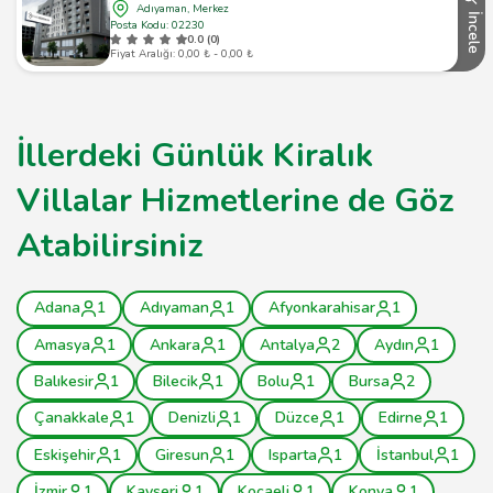
Adıyaman, Merkez
İncele
Posta Kodu: 02230
0.0 (0)
Fiyat Aralığı: 0,00 ₺ - 0,00 ₺
İllerdeki Günlük Kiralık
Villalar Hizmetlerine de Göz
Atabilirsiniz
Adana
1
Adıyaman
1
Afyonkarahisar
1
Amasya
1
Ankara
1
Antalya
2
Aydın
1
Balıkesir
1
Bilecik
1
Bolu
1
Bursa
2
Çanakkale
1
Denizli
1
Düzce
1
Edirne
1
Eskişehir
1
Giresun
1
Isparta
1
İstanbul
1
İzmir
1
Kayseri
1
Kocaeli
1
Konya
1