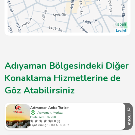
Leaflet
Adıyaman Bölgesindeki Diğer
Konaklama Hizmetlerine de
Göz Atabilirsiniz
Adıyaman Anka Turizm
Adıyaman, Merkez
İncele
Posta Kodu: 02230
0.0 (0)
Fiyat Aralığı: 0,00 ₺ - 0,00 ₺