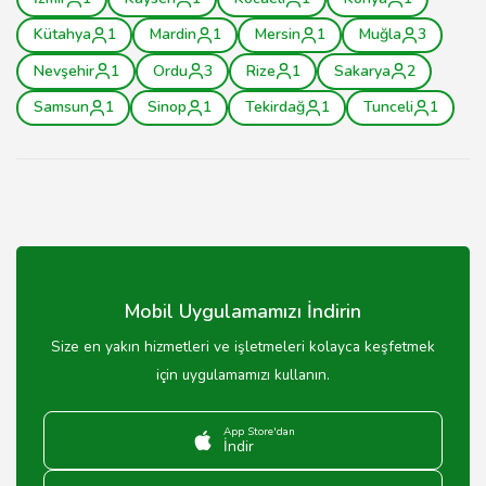
Kütahya
1
Mardin
1
Mersin
1
Muğla
3
Nevşehir
1
Ordu
3
Rize
1
Sakarya
2
Samsun
1
Sinop
1
Tekirdağ
1
Tunceli
1
Mobil Uygulamamızı İndirin
Size en yakın hizmetleri ve işletmeleri kolayca keşfetmek
için uygulamamızı kullanın.
App Store'dan
İndir