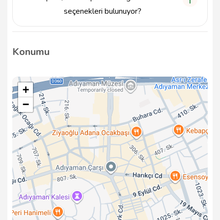
seçenekleri bulunuyor?
Villa Apart / Gold Apart, farklı büyüklükte ve
tasarımlarda günlük kiralık süit daireler sunmaktadır.
Konumu
İş seyahatleri veya turistik ziyaretler için ideal
seçenekler mevcuttur.
+
−