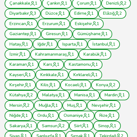
Çanakkale
1
Çankırı
1
Çorum
1
Denizli
2
Diyarbakır
3
Düzce
1
Edirne
1
Elâzığ
2
Erzincan
1
Erzurum
1
Eskişehir
1
Gaziantep
1
Giresun
1
Gümüşhane
1
Hatay
1
Iğdır
1
Isparta
1
İstanbul
1
İzmir
1
Kahramanmaraş
1
Karabük
1
Karaman
1
Kars
1
Kastamonu
1
Kayseri
1
Kırıkkale
1
Kırklareli
1
Kırşehir
1
Kilis
1
Kocaeli
1
Konya
2
Kütahya
2
Malatya
1
Manisa
1
Mardin
1
Mersin
2
Muğla
1
Muş
1
Nevşehir
1
Niğde
1
Ordu
1
Osmaniye
1
Rize
1
Sakarya
1
Samsun
2
Siirt
1
Sinop
1
Sivas
1
Şanlıurfa
1
Şırnak
1
Tekirdağ
2