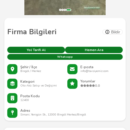
Firma Bilgileri
Bildir
Yol Tarifi Al
Hemen Ara
Whatsapp
Şehir / İlçe
E-posta
Bingöl / Merkez
info@tavsiyemiz.com
Yorumlar
Kategori
0.0
Oto Akü Satışı ve Değişimi
Posta Kodu
12400
Adres
Simani, Yenigün Sk., 12000 Bingöl Merkez/Bingöl