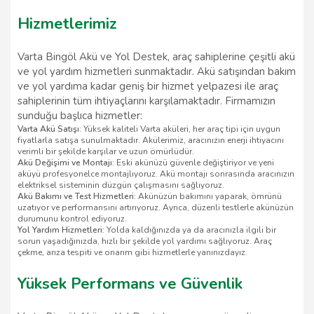
Hizmetlerimiz
Varta Bingöl Akü ve Yol Destek, araç sahiplerine çeşitli akü
ve yol yardım hizmetleri sunmaktadır. Akü satışından bakım
ve yol yardıma kadar geniş bir hizmet yelpazesi ile araç
sahiplerinin tüm ihtiyaçlarını karşılamaktadır. Firmamızın
sunduğu başlıca hizmetler:
Varta Akü Satışı:
Yüksek kaliteli Varta aküleri, her araç tipi için uygun
fiyatlarla satışa sunulmaktadır. Akülerimiz, aracınızın enerji ihtiyacını
verimli bir şekilde karşılar ve uzun ömürlüdür.
Akü Değişimi ve Montajı:
Eski akünüzü güvenle değiştiriyor ve yeni
aküyü profesyonelce montajlıyoruz. Akü montajı sonrasında aracınızın
elektriksel sisteminin düzgün çalışmasını sağlıyoruz.
Akü Bakımı ve Test Hizmetleri:
Akünüzün bakımını yaparak, ömrünü
uzatıyor ve performansını artırıyoruz. Ayrıca, düzenli testlerle akünüzün
durumunu kontrol ediyoruz.
Yol Yardım Hizmetleri:
Yolda kaldığınızda ya da aracınızla ilgili bir
sorun yaşadığınızda, hızlı bir şekilde yol yardımı sağlıyoruz. Araç
çekme, arıza tespiti ve onarım gibi hizmetlerle yanınızdayız.
Yüksek Performans ve Güvenlik