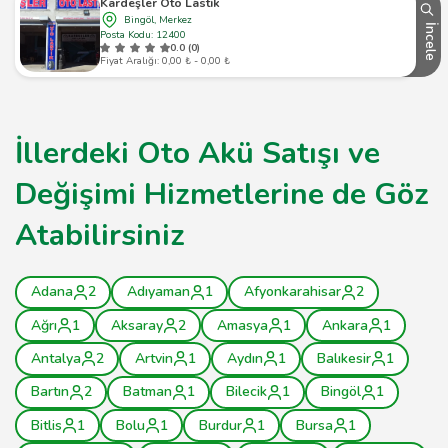
Kardeşler Oto Lastik
Bingöl, Merkez
İncele
Posta Kodu: 12400
0.0 (0)
Fiyat Aralığı: 0,00 ₺ - 0,00 ₺
İllerdeki Oto Akü Satışı ve
Değişimi Hizmetlerine de Göz
Atabilirsiniz
Adana
2
Adıyaman
1
Afyonkarahisar
2
Ağrı
1
Aksaray
2
Amasya
1
Ankara
1
Antalya
2
Artvin
1
Aydın
1
Balıkesir
1
Bartın
2
Batman
1
Bilecik
1
Bingöl
1
Bitlis
1
Bolu
1
Burdur
1
Bursa
1