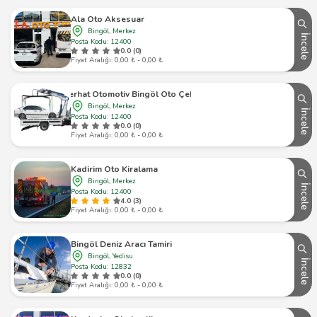
Ala Oto Aksesuar
Bingöl, Merkez
İncele
Posta Kodu: 12400
0.0 (0)
Fiyat Aralığı: 0,00 ₺ - 0,00 ₺
Ferhat Otomotiv Bingöl Oto Çekici
Bingöl, Merkez
İncele
Posta Kodu: 12400
0.0 (0)
Fiyat Aralığı: 0,00 ₺ - 0,00 ₺
Kadirim Oto Kiralama
Bingöl, Merkez
İncele
Posta Kodu: 12400
4.0 (3)
Fiyat Aralığı: 0,00 ₺ - 0,00 ₺
Bingöl Deniz Aracı Tamiri
Bingöl, Yedisu
İncele
Posta Kodu: 12832
0.0 (0)
Fiyat Aralığı: 0,00 ₺ - 0,00 ₺