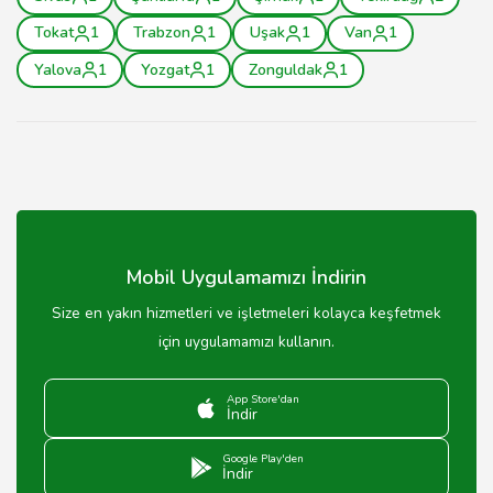
Tokat
1
Trabzon
1
Uşak
1
Van
1
Yalova
1
Yozgat
1
Zonguldak
1
Mobil Uygulamamızı İndirin
Size en yakın hizmetleri ve işletmeleri kolayca keşfetmek
için uygulamamızı kullanın.
App Store'dan
İndir
Google Play'den
İndir