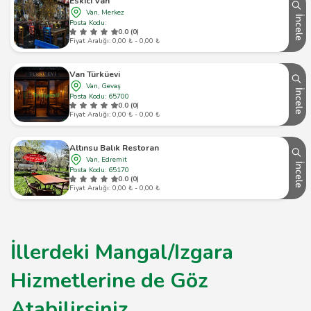
Eskici Van
Van, Merkez
İncele
Posta Kodu:
0.0 (0)
Fiyat Aralığı: 0,00 ₺ - 0,00 ₺
Van Türküevi
Van, Gevaş
İncele
Posta Kodu: 65700
0.0 (0)
Fiyat Aralığı: 0,00 ₺ - 0,00 ₺
Altınsu Balık Restoran
Van, Edremit
İncele
Posta Kodu: 65170
0.0 (0)
Fiyat Aralığı: 0,00 ₺ - 0,00 ₺
İllerdeki Mangal/Izgara
Hizmetlerine de Göz
Atabilirsiniz