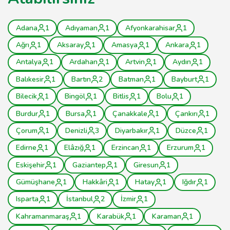
Adana
1
Adıyaman
1
Afyonkarahisar
1
Ağrı
1
Aksaray
1
Amasya
1
Ankara
1
Antalya
1
Ardahan
1
Artvin
1
Aydın
1
Balıkesir
1
Bartın
2
Batman
1
Bayburt
1
Bilecik
1
Bingöl
1
Bitlis
1
Bolu
1
Burdur
1
Bursa
1
Çanakkale
1
Çankırı
1
Çorum
1
Denizli
3
Diyarbakır
1
Düzce
1
Edirne
1
Elâzığ
1
Erzincan
1
Erzurum
1
Eskişehir
1
Gaziantep
1
Giresun
1
Gümüşhane
1
Hakkâri
1
Hatay
1
Iğdır
1
Isparta
1
İstanbul
2
İzmir
1
Kahramanmaraş
1
Karabük
1
Karaman
1