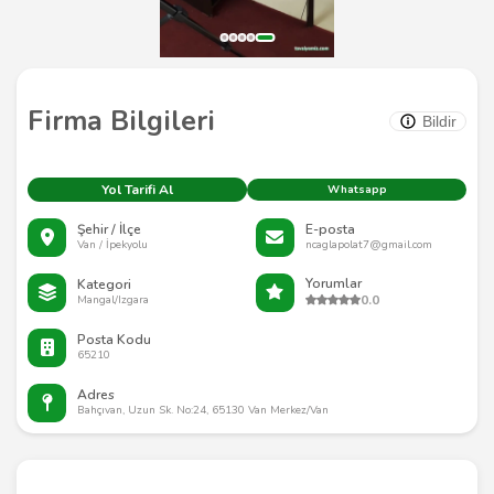
Firma Bilgileri
Bildir
Yol Tarifi Al
Whatsapp
Şehir / İlçe
E-posta
Van / İpekyolu
ncaglapolat7@gmail.com
Yorumlar
Kategori
0.0
Mangal/Izgara
Posta Kodu
65210
Adres
Bahçıvan, Uzun Sk. No:24, 65130 Van Merkez/Van