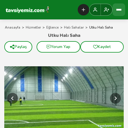
Tavsiyemiz Anasayfa
Anasayfa
>
Hizmetler
>
Eğlence
>
Halı Sahalar
>
Utku Halı Saha
Utku Halı Saha
Paylaş
Yorum Yap
Kaydet