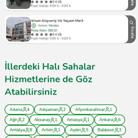
0.0 (0)
Fiyat Aralığı: 0,00 ₺ - 0,00 ₺
Artrium Alışveriş Ve Yaşam Merkezi
Artvin, Merkez
İncele
Posta Kodu: 08010
0.0 (0)
Fiyat Aralığı: 0,00 ₺ - 0,00 ₺
İllerdeki Halı Sahalar
Hizmetlerine de Göz
Atabilirsiniz
Adana
4
Adıyaman
2
Afyonkarahisar
1
Ağrı
2
Aksaray
1
Amasya
1
Ankara
6
Antalya
8
Artvin
1
Aydın
5
Balıkesir
3