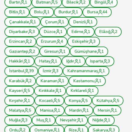
Bartın
1
Batman
5
Bilecik
2
Bingöl
4
Bitlis
1
Bolu
1
Burdur
1
Bursa
44
Çanakkale
1
Çorum
1
Denizli
1
Diyarbakır
3
Düzce
1
Edirne
1
Elâzığ
2
Erzincan
2
Erzurum
4
Eskişehir
3
Gaziantep
2
Giresun
1
Gümüşhane
1
Hakkâri
1
Hatay
1
Iğdır
1
Isparta
3
İstanbul
39
İzmir
3
Kahramanmaraş
1
Karabük
2
Karaman
1
Kastamonu
1
Kayseri
5
Kırıkkale
1
Kırklareli
1
Kırşehir
1
Kocaeli
5
Konya
5
Kütahya
5
Malatya
5
Manisa
1
Mardin
1
Mersin
1
Muğla
3
Muş
1
Nevşehir
1
Niğde
1
Ordu
2
Osmaniye
1
Rize
1
Sakarya
3