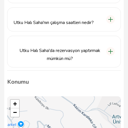
Utku Halı Saha ile 505 543 08 79 numaralı
telefondan iletişime geçebilirsiniz.
Utku Halı Saha'nın çalışma saatleri nedir?
Utku Halı Saha'nın çalışma saatleri hakkında detaylı
bilgiye ulaşmak için doğrudan telefonla iletişim
kurmanızı öneririz.
Utku Halı Saha'da rezervasyon yaptırmak
mümkün mü?
Evet, Utku Halı Saha'da maç veya antrenman için
rezervasyon yaptırabilirsiniz. Bunun için telefonla
Konumu
iletişime geçmeniz gerekmektedir.
+
−