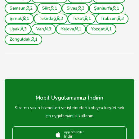
Samsun
2
Siirt
1
Sivas
3
Şanlıurfa
1
Şırnak
1
Tekirdağ
3
Tokat
1
Trabzon
3
Uşak
3
Van
3
Yalova
1
Yozgat
1
Zonguldak
1
Mobil Uygulamamızı İndirin
Size en yakın hizmetleri ve işletmeleri kolayca keşfetmek
için uygulamamızı kullanın.
App Store'dan
İndir