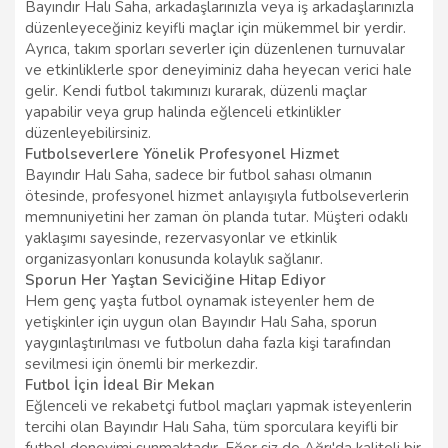
Bayındır Halı Saha, arkadaşlarınızla veya iş arkadaşlarınızla
düzenleyeceğiniz keyifli maçlar için mükemmel bir yerdir.
Ayrıca, takım sporları severler için düzenlenen turnuvalar
ve etkinliklerle spor deneyiminiz daha heyecan verici hale
gelir. Kendi futbol takımınızı kurarak, düzenli maçlar
yapabilir veya grup halinda eğlenceli etkinlikler
düzenleyebilirsiniz.
Futbolseverlere Yönelik Profesyonel Hizmet
Bayındır Halı Saha, sadece bir futbol sahası olmanın
ötesinde, profesyonel hizmet anlayışıyla futbolseverlerin
memnuniyetini her zaman ön planda tutar. Müşteri odaklı
yaklaşımı sayesinde, rezervasyonlar ve etkinlik
organizasyonları konusunda kolaylık sağlanır.
Sporun Her Yaştan Seviciğine Hitap Ediyor
Hem genç yaşta futbol oynamak isteyenler hem de
yetişkinler için uygun olan Bayındır Halı Saha, sporun
yaygınlaştırılması ve futbolun daha fazla kişi tarafından
sevilmesi için önemli bir merkezdir.
Futbol İçin İdeal Bir Mekan
Eğlenceli ve rekabetçi futbol maçları yapmak isteyenlerin
tercihi olan Bayındır Halı Saha, tüm sporculara keyifli bir
futbol deneyimi sunmaktadır. Eğer siz de Ağrı'da kaliteli bir