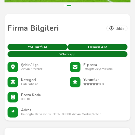
Firma Bilgileri
Bildir
Yol Tarifi Al
Hemen Ara
Whatsapp
Şehir / İlçe
E-posta
Artvin / Merkez
info@tavsiyemiz.com
Yorumlar
Kategori
0.0
Halı Sahalar
Posta Kodu
08010
Adres
Balcıoğlu, Kafkasör Sk. No:32, 08000 Artvin Merkez/Artvin