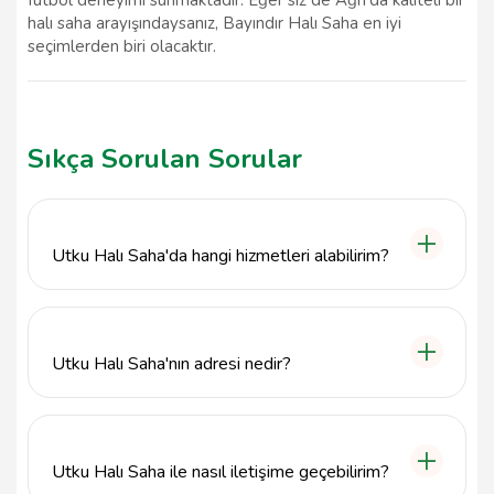
halı saha arayışındaysanız, Bayındır Halı Saha en iyi
seçimlerden biri olacaktır.
Sıkça Sorulan Sorular
Utku Halı Saha'da hangi hizmetleri alabilirim?
Utku Halı Saha, futbol maçları ve antrenmanları için
geniş bir alan sunarak, profesyonel ve amatör
futbolculara hitap eden hizmetler sağlamaktadır.
Utku Halı Saha'nın adresi nedir?
Utku Halı Saha, Balcıoğlu, Kafkasör Sk. No:32, 08000
Artvin Merkez/Artvin adresinde yer almaktadır.
Utku Halı Saha ile nasıl iletişime geçebilirim?