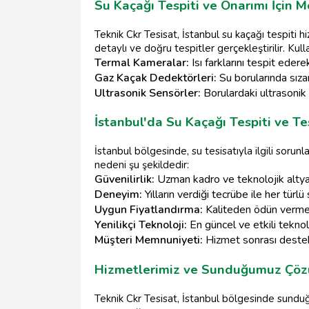
Su Kaçağı Tespiti ve Onarımı İçin M
Teknik Ckr Tesisat, İstanbul su kaçağı tespiti h
detaylı ve doğru tespitler gerçekleştirilir. Kull
Termal Kameralar:
Isı farklarını tespit edere
Gaz Kaçak Dedektörleri:
Su borularında sızan
Ultrasonik Sensörler:
Borulardaki ultrasonik d
İstanbul'da Su Kaçağı Tespiti ve T
İstanbul bölgesinde, su tesisatıyla ilgili soru
nedeni şu şekildedir:
Güvenilirlik:
Uzman kadro ve teknolojik altyap
Deneyim:
Yılların verdiği tecrübe ile her tür
Uygun Fiyatlandırma:
Kaliteden ödün vermed
Yenilikçi Teknoloji:
En güncel ve etkili teknolo
Müşteri Memnuniyeti:
Hizmet sonrası destek 
Hizmetlerimiz ve Sunduğumuz Çöz
Teknik Ckr Tesisat, İstanbul bölgesinde sundu