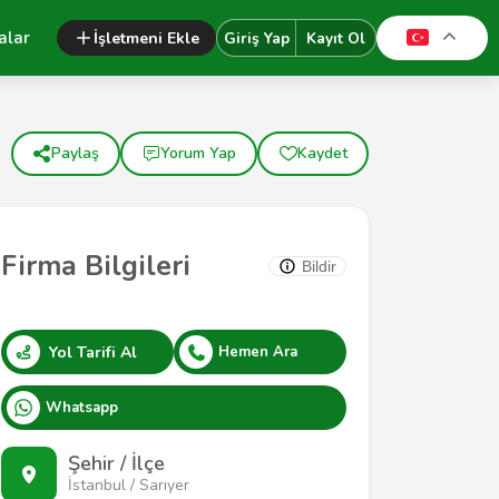
alar
İşletmeni Ekle
Giriş Yap
Kayıt Ol
Paylaş
Yorum Yap
Kaydet
Firma Bilgileri
Bildir
Yol Tarifi Al
Hemen Ara
Whatsapp
Şehir / İlçe
İstanbul / Sarıyer