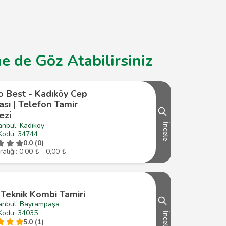
e de Göz Atabilirsiniz
o Best - Kadıköy Cep
sı | Telefon Tamir
ezi
anbul, Kadıköy
İncele
Kodu: 34744
0.0 (0)
ralığı: 0,00 ₺ - 0,00 ₺
 Teknik Kombi Tamiri
tanbul, Bayrampaşa
Kodu: 34035
İncele
5.0 (1)