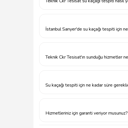
Teknik Ckr Tesisat su kaçağı tespiti nasıl ya
Teknik Ckr Tesisat, su kaçağı tespitinde geli
inceleme yapar. Sonrasında, özel ekipmanlar
yapılır.
İstanbul Sarıyer'de su kaçağı tespiti için 
İstanbul Sarıyer'de su kaçağı tespiti için 
5011503413'ü arayarak, uygun bir zaman dili
Teknik Ckr Tesisat'ın sunduğu hizmetler ne
Teknik Ckr Tesisat, su kaçağı tespiti, tesisa
sunmaktadır. Müşterilerine profesyonel ve
Su kaçağı tespiti için ne kadar süre gerekli
Su kaçağı tespiti işlemi, durumun karmaşıklı
tamamlanmaktadır. Teknik Ckr Tesisat, hızlı
indirmeyi amaçlar.
Hizmetleriniz için garanti veriyor musunuz?
Evet, Teknik Ckr Tesisat, sunduğu tüm hiz