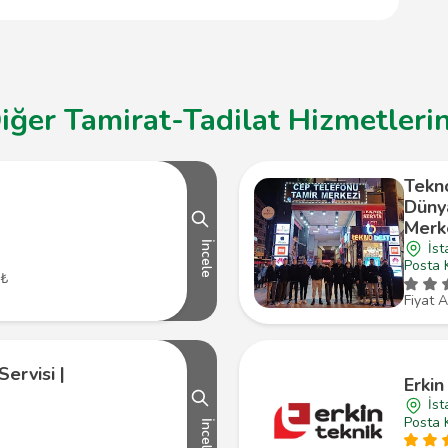
si sunmaktadır.
iğer Tamirat-Tadilat Hizmetlerin
Tekn
Dünya
Merk
İst
İncele
Posta 
 ₺
Fiyat A
ervisi |
Erkin
İs
Posta 
İncele