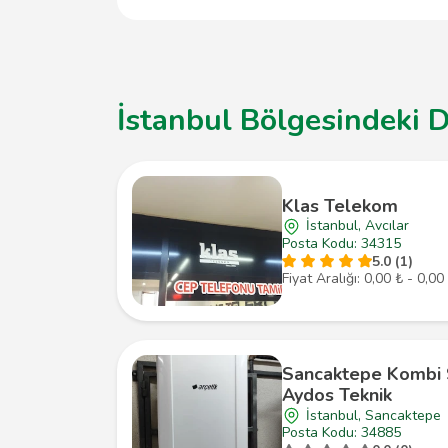
ve yapılan işçilik için belirli bir garanti süre
İstanbul Bölgesindeki D
Klas Telekom
İstanbul, Avcılar
Posta Kodu: 34315
5.0 (1)
Fiyat Aralığı: 0,00 ₺ - 0,00
Sancaktepe Kombi S
Aydos Teknik
İstanbul, Sancaktepe
Posta Kodu: 34885