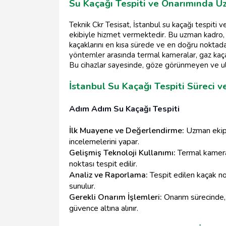
Su Kaçağı Tespiti ve Onarımında 
Teknik Ckr Tesisat, İstanbul su kaçağı tespiti 
ekibiyle hizmet vermektedir. Bu uzman kadro, g
kaçaklarını en kısa sürede ve en doğru noktadan
yöntemler arasında termal kameralar, gaz kaça
Bu cihazlar sayesinde, göze görünmeyen ve ulaş
İstanbul Su Kaçağı Tespiti Süreci v
Adım Adım Su Kaçağı Tespiti
İlk Muayene ve Değerlendirme:
Uzman ekip,
incelemelerini yapar.
Gelişmiş Teknoloji Kullanımı:
Termal kameral
noktası tespit edilir.
Analiz ve Raporlama:
Tespit edilen kaçak no
sunulur.
Gerekli Onarım İşlemleri:
Onarım sürecinde, 
güvence altına alınır.