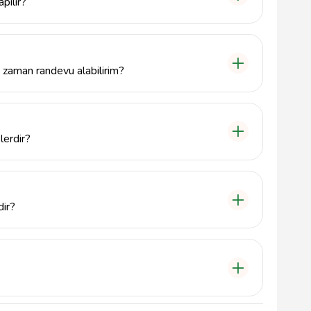
pılır?
şmiş teknolojiler kullanarak, öncelikle detaylı bir
la kaçak noktaları belirlenir ve gerekli onarımlar
ne zaman randevu alabilirim?
randevu almak oldukça kolay. Telefon numaramız olan
mi belirleyebilirsiniz.
lerdir?
t onarımı, boru değişimi ve genel tesisat hizmetleri
 güvenilir çözümler sağlamayı hedeflemektedir.
dir?
ğına bağlı olarak genellikle 1-3 saat içinde
 ve etkili çözümler sunarak zaman kaybını en aza
metlerde müşteri memnuniyetini ön planda tutmakta