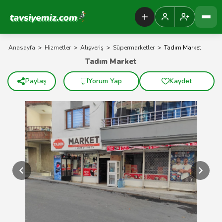
Tavsiyemiz Anasayfa
Anasayfa
>
Hizmetler
>
Alışveriş
>
Süpermarketler
>
Tadım Market
Tadım Market
Paylaş
Yorum Yap
Kaydet