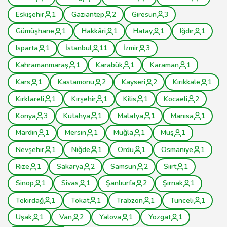
Eskişehir
1
Gaziantep
2
Giresun
3
Gümüşhane
1
Hakkâri
1
Hatay
1
Iğdır
1
Isparta
1
İstanbul
11
İzmir
3
Kahramanmaraş
1
Karabük
1
Karaman
1
Kars
1
Kastamonu
2
Kayseri
2
Kırıkkale
1
Kırklareli
1
Kırşehir
1
Kilis
1
Kocaeli
2
Konya
3
Kütahya
1
Malatya
1
Manisa
1
Mardin
1
Mersin
1
Muğla
1
Muş
1
Nevşehir
1
Niğde
1
Ordu
1
Osmaniye
1
Rize
1
Sakarya
2
Samsun
2
Siirt
1
Sinop
1
Sivas
1
Şanlıurfa
2
Şırnak
1
Tekirdağ
1
Tokat
1
Trabzon
1
Tunceli
1
Uşak
1
Van
2
Yalova
1
Yozgat
1