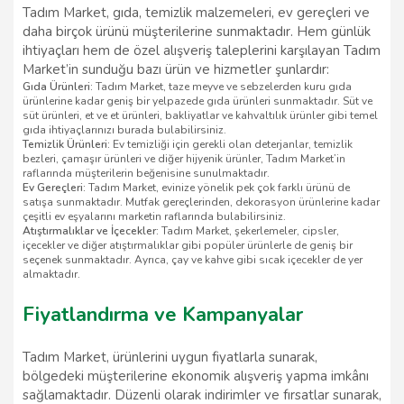
Tadım Market, gıda, temizlik malzemeleri, ev gereçleri ve
daha birçok ürünü müşterilerine sunmaktadır. Hem günlük
ihtiyaçları hem de özel alışveriş taleplerini karşılayan Tadım
Market’in sunduğu bazı ürün ve hizmetler şunlardır:
Gıda Ürünleri:
Tadım Market, taze meyve ve sebzelerden kuru gıda
ürünlerine kadar geniş bir yelpazede gıda ürünleri sunmaktadır. Süt ve
süt ürünleri, et ve et ürünleri, bakliyatlar ve kahvaltılık ürünler gibi temel
gıda ihtiyaçlarınızı burada bulabilirsiniz.
Temizlik Ürünleri:
Ev temizliği için gerekli olan deterjanlar, temizlik
bezleri, çamaşır ürünleri ve diğer hijyenik ürünler, Tadım Market’in
raflarında müşterilerin beğenisine sunulmaktadır.
Ev Gereçleri:
Tadım Market, evinize yönelik pek çok farklı ürünü de
satışa sunmaktadır. Mutfak gereçlerinden, dekorasyon ürünlerine kadar
çeşitli ev eşyalarını marketin raflarında bulabilirsiniz.
Atıştırmalıklar ve İçecekler:
Tadım Market, şekerlemeler, cipsler,
içecekler ve diğer atıştırmalıklar gibi popüler ürünlerle de geniş bir
seçenek sunmaktadır. Ayrıca, çay ve kahve gibi sıcak içecekler de yer
almaktadır.
Fiyatlandırma ve Kampanyalar
Tadım Market, ürünlerini uygun fiyatlarla sunarak,
bölgedeki müşterilerine ekonomik alışveriş yapma imkânı
sağlamaktadır. Düzenli olarak indirimler ve fırsatlar sunarak,