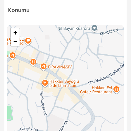
Konumu
+
−