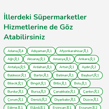
İllerdeki Süpermarketler
Hizmetlerine de Göz
Atabilirsiniz
Adana
4
Adıyaman
1
Afyonkarahisar
1
Ağrı
1
Aksaray
1
Amasya
1
Ankara
1
Antalya
5
Ardahan
1
Artvin
1
Aydın
2
Balıkesir
1
Bartın
1
Batman
1
Bayburt
1
Bilecik
1
Bingöl
1
Bitlis
1
Bolu
1
Burdur
1
Bursa
3
Çanakkale
1
Çankırı
1
Çorum
1
Denizli
2
Diyarbakır
1
Düzce
1
Edirne
1
Elâzığ
1
Erzincan
1
Erzurum
2