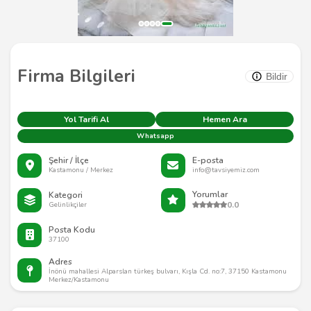
Firma Bilgileri
Bildir
Yol Tarifi Al
Hemen Ara
Whatsapp
Şehir / İlçe
E-posta
Kastamonu / Merkez
info@tavsiyemiz.com
Yorumlar
Kategori
0.0
Gelinlikçiler
Posta Kodu
37100
Adres
İnönü mahallesi Alparslan türkeş bulvarı, Kışla Cd. no:7, 37150 Kastamonu
Merkez/Kastamonu