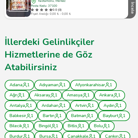
Kastamonu, Merkez
İncele
Posta Kodu: 37100
0.0 (0)
Fiyat Aralığı: 0,00 ₺ - 0,00 ₺
İllerdeki Gelinlikçiler
Hizmetlerine de Göz
Atabilirsiniz
Adana
1
Adıyaman
1
Afyonkarahisar
1
Ağrı
1
Aksaray
1
Amasya
1
Ankara
1
Antalya
1
Ardahan
1
Artvin
1
Aydın
1
Balıkesir
1
Bartın
1
Batman
1
Bayburt
1
Bilecik
1
Bingöl
1
Bitlis
1
Bolu
1
Burdur
1
Bursa
1
Çanakkale
1
Çankırı
1