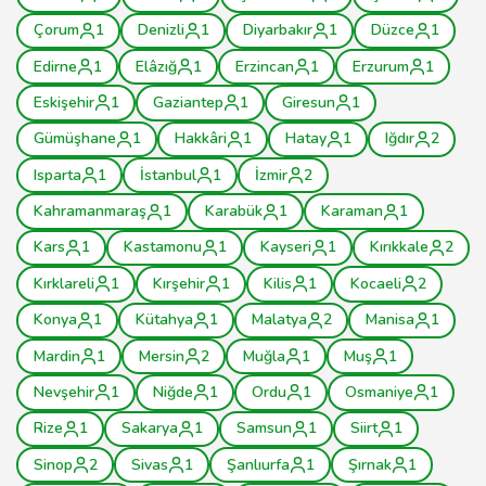
Çorum
1
Denizli
1
Diyarbakır
1
Düzce
1
Edirne
1
Elâzığ
1
Erzincan
1
Erzurum
1
Eskişehir
1
Gaziantep
1
Giresun
1
Gümüşhane
1
Hakkâri
1
Hatay
1
Iğdır
2
Isparta
1
İstanbul
1
İzmir
2
Kahramanmaraş
1
Karabük
1
Karaman
1
Kars
1
Kastamonu
1
Kayseri
1
Kırıkkale
2
Kırklareli
1
Kırşehir
1
Kilis
1
Kocaeli
2
Konya
1
Kütahya
1
Malatya
2
Manisa
1
Mardin
1
Mersin
2
Muğla
1
Muş
1
Nevşehir
1
Niğde
1
Ordu
1
Osmaniye
1
Rize
1
Sakarya
1
Samsun
1
Siirt
1
Sinop
2
Sivas
1
Şanlıurfa
1
Şırnak
1