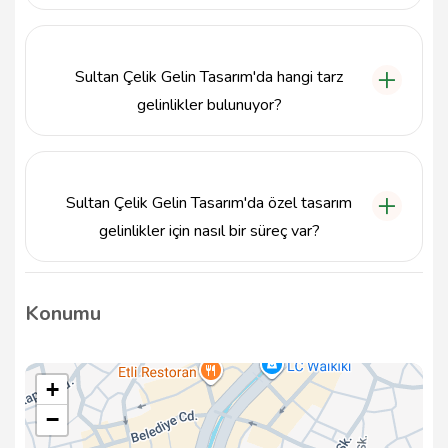
Gelinlik tasarım süreci, gelin adayının istekleri
doğrultusunda kişisel görüşmelerle başlar ve
ardından tasarım süreci ile devam eder. Her
Sultan Çelik Gelin Tasarım'da hangi tarz
aşamada gelin adayının geri bildirimleri dikkate alınır.
gelinlikler bulunuyor?
Sultan Çelik Gelin Tasarım, hem klasik hem de
modern tarzda gelinlikler sunarak her gelin adayının
farklı zevklerine hitap etmektedir.
Sultan Çelik Gelin Tasarım'da özel tasarım
gelinlikler için nasıl bir süreç var?
Özel tasarım gelinlikler için gelin adayları ile birebir
görüşmeler yapılarak, onların hayalleri ve istekleri
Konumu
doğrultusunda özgün tasarımlar oluşturulmaktadır.
+
−