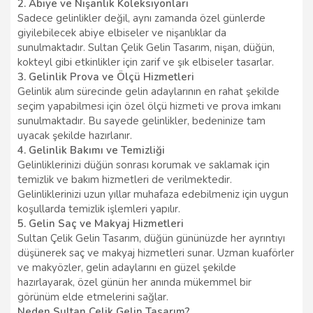
2. Abiye ve Nişanlık Koleksiyonları
Sadece gelinlikler değil, aynı zamanda özel günlerde
giyilebilecek abiye elbiseler ve nişanlıklar da
sunulmaktadır. Sultan Çelik Gelin Tasarım, nişan, düğün,
kokteyl gibi etkinlikler için zarif ve şık elbiseler tasarlar.
3. Gelinlik Prova ve Ölçü Hizmetleri
Gelinlik alım sürecinde gelin adaylarının en rahat şekilde
seçim yapabilmesi için özel ölçü hizmeti ve prova imkanı
sunulmaktadır. Bu sayede gelinlikler, bedeninize tam
uyacak şekilde hazırlanır.
4. Gelinlik Bakımı ve Temizliği
Gelinliklerinizi düğün sonrası korumak ve saklamak için
temizlik ve bakım hizmetleri de verilmektedir.
Gelinliklerinizi uzun yıllar muhafaza edebilmeniz için uygun
koşullarda temizlik işlemleri yapılır.
5. Gelin Saç ve Makyaj Hizmetleri
Sultan Çelik Gelin Tasarım, düğün gününüzde her ayrıntıyı
düşünerek saç ve makyaj hizmetleri sunar. Uzman kuaförler
ve makyözler, gelin adaylarını en güzel şekilde
hazırlayarak, özel günün her anında mükemmel bir
görünüm elde etmelerini sağlar.
Neden Sultan Çelik Gelin Tasarım?