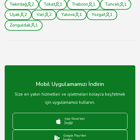
Tekirdağ
2
Tokat
1
Trabzon
1
Tunceli
1
Uşak
2
Van
2
Yalova
1
Yozgat
1
Zonguldak
1
Mobil Uygulamamızı İndirin
Size en yakın hizmetleri ve işletmeleri kolayca keşfetmek
için uygulamamızı kullanın.
App Store'dan
İndir
Google Play'den
İndir