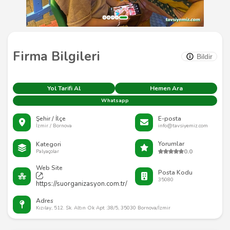
Firma Bilgileri
Bildir
Yol Tarifi Al
Hemen Ara
Whatsapp
Şehir / İlçe
E-posta
İzmir / Bornova
info@tavsiyemiz.com
Yorumlar
Kategori
0.0
Palyaçolar
Web Site
Posta Kodu
35080
https://suorganizasyon.com.tr/
Adres
Kızılay, 512. Sk. Altın Ok Apt :38/5, 35030 Bornova/İzmir