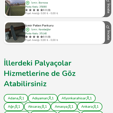
İzmir, Bornova
İncele
Posta Kodu: 35080
0.0 (0)
Fiyat Aralığı: 0,00 ₺ - 0,00 ₺
İzmir Paten Parkuru
İzmir, Karabağlar
İncele
Posta Kodu: 35140
0.0 (0)
Fiyat Aralığı: 0,00 ₺ - 0,00 ₺
İllerdeki Palyaçolar
Hizmetlerine de Göz
Atabilirsiniz
Adana
1
Adıyaman
1
Afyonkarahisar
1
Ağrı
1
Aksaray
1
Amasya
1
Ankara
1