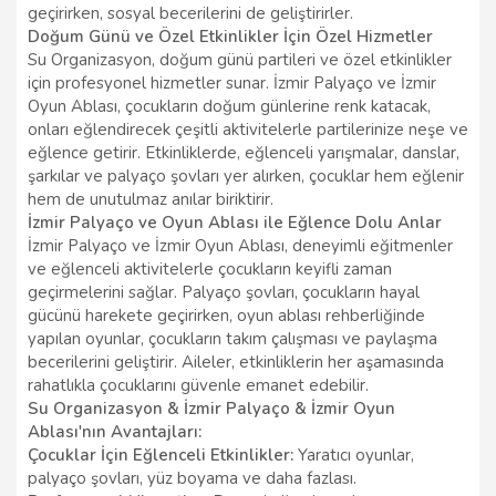
geçirirken, sosyal becerilerini de geliştirirler.
Doğum Günü ve Özel Etkinlikler İçin Özel Hizmetler
Su Organizasyon, doğum günü partileri ve özel etkinlikler
için profesyonel hizmetler sunar. İzmir Palyaço ve İzmir
Oyun Ablası, çocukların doğum günlerine renk katacak,
onları eğlendirecek çeşitli aktivitelerle partilerinize neşe ve
eğlence getirir. Etkinliklerde, eğlenceli yarışmalar, danslar,
şarkılar ve palyaço şovları yer alırken, çocuklar hem eğlenir
hem de unutulmaz anılar biriktirir.
İzmir Palyaço ve Oyun Ablası ile Eğlence Dolu Anlar
İzmir Palyaço ve İzmir Oyun Ablası, deneyimli eğitmenler
ve eğlenceli aktivitelerle çocukların keyifli zaman
geçirmelerini sağlar. Palyaço şovları, çocukların hayal
gücünü harekete geçirirken, oyun ablası rehberliğinde
yapılan oyunlar, çocukların takım çalışması ve paylaşma
becerilerini geliştirir. Aileler, etkinliklerin her aşamasında
rahatlıkla çocuklarını güvenle emanet edebilir.
Su Organizasyon & İzmir Palyaço & İzmir Oyun
Ablası'nın Avantajları:
Çocuklar İçin Eğlenceli Etkinlikler:
Yaratıcı oyunlar,
palyaço şovları, yüz boyama ve daha fazlası.