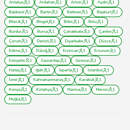
Antalya
1
Ardahan
1
Artvin
1
Aydın
1
Balıkesir
1
Bartın
1
Batman
1
Bayburt
1
Bilecik
1
Bingöl
1
Bitlis
1
Bolu
1
Burdur
1
Bursa
1
Çanakkale
1
Çankırı
1
Çorum
1
Denizli
1
Diyarbakır
1
Düzce
1
Edirne
1
Elâzığ
1
Erzincan
1
Erzurum
1
Eskişehir
1
Gaziantep
1
Giresun
1
Hatay
1
Iğdır
1
Isparta
1
İstanbul
1
İzmir
1
Kahramanmaraş
1
Karabük
1
Konya
1
Kütahya
1
Manisa
1
Mersin
1
Muğla
1