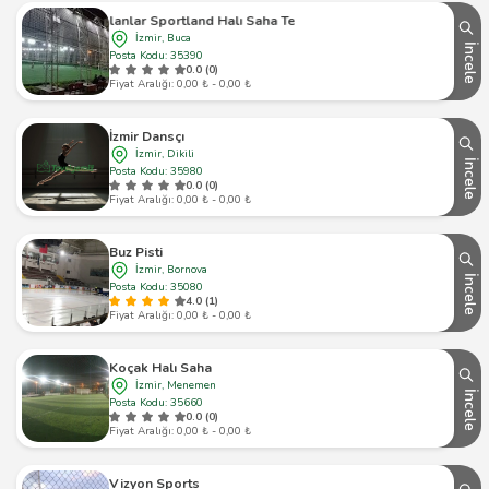
Şahlanlar Sportland Halı Saha Tesisleri
İzmir, Buca
İncele
Posta Kodu: 35390
0.0 (0)
Fiyat Aralığı: 0,00 ₺ - 0,00 ₺
İzmir Dansçı
İzmir, Dikili
İncele
Posta Kodu: 35980
0.0 (0)
Fiyat Aralığı: 0,00 ₺ - 0,00 ₺
Buz Pisti
İzmir, Bornova
İncele
Posta Kodu: 35080
4.0 (1)
Fiyat Aralığı: 0,00 ₺ - 0,00 ₺
Koçak Halı Saha
İzmir, Menemen
İncele
Posta Kodu: 35660
0.0 (0)
Fiyat Aralığı: 0,00 ₺ - 0,00 ₺
Vizyon Sports