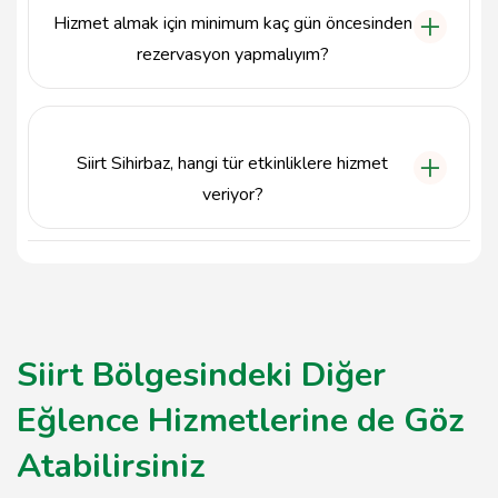
etkinlik detaylarını paylaşabilirsiniz. Müşteri
Hizmet almak için minimum kaç gün öncesinden
temsilcileri size yardımcı olacaktır.
rezervasyon yapmalıyım?
Etkinlik tarihine bağlı olarak en az 1 hafta öncesinden
rezervasyon yapmanız önerilir. Ancak, acil
durumlarda da Siirt Sihirbaz ile iletişime geçerek
Siirt Sihirbaz, hangi tür etkinliklere hizmet
uygunluk durumunu öğrenebilirsiniz.
veriyor?
Siirt Sihirbaz, doğum günü partileri, düğünler,
kurumsal etkinlikler, çocuk etkinlikleri ve özel
kutlamalar gibi birçok farklı etkinlikte sihirbazlık
hizmeti sunmaktadır.
Siirt Bölgesindeki Diğer
Eğlence Hizmetlerine de Göz
Atabilirsiniz