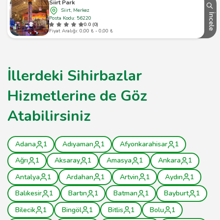
Siirt Park
Siirt, Merkez
İncele
Posta Kodu: 56220
0.0 (0)
Fiyat Aralığı: 0,00 ₺ - 0,00 ₺
İllerdeki Sihirbazlar
Hizmetlerine de Göz
Atabilirsiniz
Adana
1
Adıyaman
1
Afyonkarahisar
1
Ağrı
1
Aksaray
1
Amasya
1
Ankara
1
Antalya
1
Ardahan
1
Artvin
1
Aydın
1
Balıkesir
1
Bartın
1
Batman
1
Bayburt
1
Bilecik
1
Bingöl
1
Bitlis
1
Bolu
1