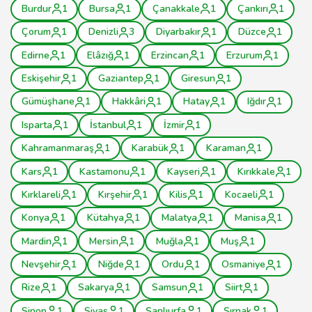
Burdur
1
Bursa
1
Çanakkale
1
Çankırı
1
Çorum
1
Denizli
3
Diyarbakır
1
Düzce
1
Edirne
1
Elâzığ
1
Erzincan
1
Erzurum
1
Eskişehir
1
Gaziantep
1
Giresun
1
Gümüşhane
1
Hakkâri
1
Hatay
1
Iğdır
1
Isparta
1
İstanbul
1
İzmir
1
Kahramanmaraş
1
Karabük
1
Karaman
1
Kars
1
Kastamonu
1
Kayseri
1
Kırıkkale
1
Kırklareli
1
Kırşehir
1
Kilis
1
Kocaeli
1
Konya
1
Kütahya
1
Malatya
1
Manisa
1
Mardin
1
Mersin
1
Muğla
1
Muş
1
Nevşehir
1
Niğde
1
Ordu
1
Osmaniye
1
Rize
1
Sakarya
1
Samsun
1
Siirt
1
Sinop
1
Sivas
1
Şanlıurfa
1
Şırnak
1