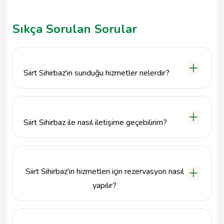
Sıkça Sorulan Sorular
Siirt Sihirbaz'ın sunduğu hizmetler nelerdir?
Siirt Sihirbaz, Siirt bölgesinde çeşitli etkinlikler için
sihirbazlık hizmetleri sunmaktadır. Doğum günleri,
düğünler, kurumsal etkinlikler ve özel
Siirt Sihirbaz ile nasıl iletişime geçebilirim?
organizasyonlar için profesyonel sihirbazlık
gösterileri gerçekleştirmektedir.
Siirt Sihirbaz ile iletişime geçmek için 5000000000
numaralı telefonu arayabilirsiniz. Ayrıca, Kurtalan /
Siirt adresinde de hizmet vermektedir.
Siirt Sihirbaz'ın hizmetleri için rezervasyon nasıl
yapılır?
Siirt Sihirbaz'ın hizmetleri için rezervasyon yapmak
isterseniz, telefonla iletişime geçerek tarih ve