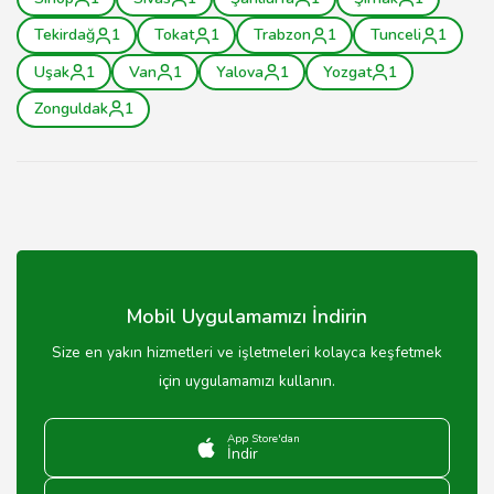
Tekirdağ
1
Tokat
1
Trabzon
1
Tunceli
1
Uşak
1
Van
1
Yalova
1
Yozgat
1
Zonguldak
1
Mobil Uygulamamızı İndirin
Size en yakın hizmetleri ve işletmeleri kolayca keşfetmek
için uygulamamızı kullanın.
App Store'dan
İndir