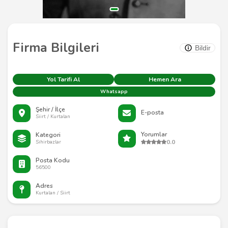
Firma Bilgileri
Bildir
Yol Tarifi Al
Hemen Ara
Whatsapp
Şehir / İlçe
E-posta
Siirt / Kurtalan
Yorumlar
Kategori
0.0
Sihirbazlar
Posta Kodu
56500
Adres
Kurtalan / Siirt