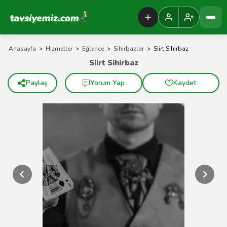
Tavsiyemiz Anasayfa
Anasayfa
>
Hizmetler
>
Eğlence
>
Sihirbazlar
>
Siirt Sihirbaz
Siirt Sihirbaz
Paylaş
Yorum Yap
Kaydet