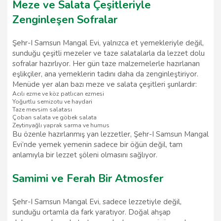
Meze ve Salata Çeşitleriyle
Zenginleşen Sofralar
Şehr-I Samsun Mangal Evi, yalnızca et yemekleriyle değil,
sunduğu çeşitli mezeler ve taze salatalarla da lezzet dolu
sofralar hazırlıyor. Her gün taze malzemelerle hazırlanan
eşlikçiler, ana yemeklerin tadını daha da zenginleştiriyor.
Menüde yer alan bazı meze ve salata çeşitleri şunlardır:
Acılı ezme ve köz patlıcan ezmesi
Yoğurtlu semizotu ve haydari
Taze mevsim salatası
Çoban salata ve göbek salata
Zeytinyağlı yaprak sarma ve humus
Bu özenle hazırlanmış yan lezzetler, Şehr-I Samsun Mangal
Evi’nde yemek yemenin sadece bir öğün değil, tam
anlamıyla bir lezzet şöleni olmasını sağlıyor.
Samimi ve Ferah Bir Atmosfer
Şehr-I Samsun Mangal Evi, sadece lezzetiyle değil,
sunduğu ortamla da fark yaratıyor. Doğal ahşap