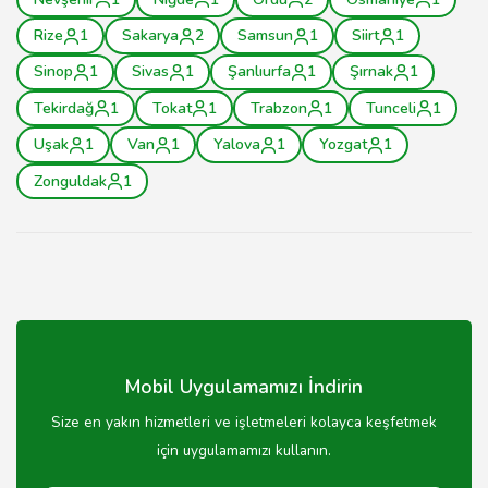
Rize
1
Sakarya
2
Samsun
1
Siirt
1
Sinop
1
Sivas
1
Şanlıurfa
1
Şırnak
1
Tekirdağ
1
Tokat
1
Trabzon
1
Tunceli
1
Uşak
1
Van
1
Yalova
1
Yozgat
1
Zonguldak
1
Mobil Uygulamamızı İndirin
Size en yakın hizmetleri ve işletmeleri kolayca keşfetmek
için uygulamamızı kullanın.