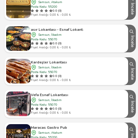
Samsun, Atakum
İncele
Posta Kodu: 55200
0.0 (0)
Fiyat Aralığı: 0,00 ₺ - 0,00 ₺
Hasır Lokantası - Esnaf Lokantası
Samsun, İlkadım
İncele
Posta Kodu: 55070
0.0 (0)
Fiyat Aralığı: 0,00 ₺ - 0,00 ₺
Kardeşler Lokantası
Samsun, İlkadım
İncele
Posta Kodu: 55070
0.0 (0)
Fiyat Aralığı: 0,00 ₺ - 0,00 ₺
Vefa Esnaf Lokantası
Samsun, İlkadım
İncele
Posta Kodu: 55070
0.0 (0)
Fiyat Aralığı: 0,00 ₺ - 0,00 ₺
Maracas Gastro Pub
Samsun, Atakum
Posta Kodu: 55200