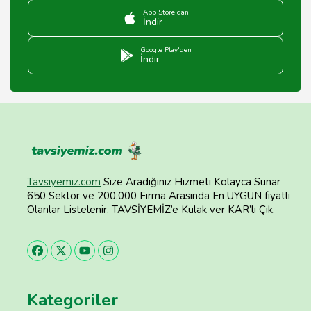
App Store'dan
İndir
Google Play'den
İndir
Tavsiyemiz.com
Size Aradığınız Hizmeti Kolayca Sunar
650 Sektör ve 200.000 Firma Arasında En UYGUN fiyatlı
Olanlar Listelenir. TAVSİYEMİZ’e Kulak ver KAR’lı Çık.
Kategoriler