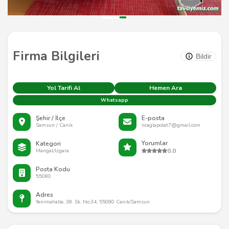
Firma Bilgileri
Bildir
Yol Tarifi Al
Hemen Ara
Whatsapp
Şehir / İlçe
E-posta
Samsun / Canik
ncaglapolat7@gmail.com
Yorumlar
Kategori
0.0
Mangal/Izgara
Posta Kodu
55080
Adres
Yenimahalle, 38. Sk. No:34, 55080 Canik/Samsun