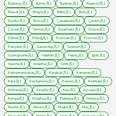
Balıkesir
1
Bartın
2
Batman
1
Bayburt
1
Bilecik
1
Bingöl
1
Bitlis
1
Bolu
1
Burdur
1
Bursa
1
Çanakkale
1
Çankırı
1
Çorum
1
Denizli
3
Diyarbakır
1
Düzce
1
Edirne
1
Elâzığ
1
Erzincan
1
Erzurum
1
Eskişehir
1
Gaziantep
1
Giresun
1
Gümüşhane
1
Hakkâri
1
Hatay
1
Iğdır
1
Isparta
1
İstanbul
2
İzmir
1
Kahramanmaraş
1
Karabük
1
Karaman
1
Kars
1
Kastamonu
1
Kayseri
1
Kırıkkale
1
Kırklareli
1
Kırşehir
1
Kilis
1
Kocaeli
1
Konya
1
Kütahya
1
Malatya
1
Manisa
1
Mardin
1
Mersin
2
Muğla
1
Muş
1
Nevşehir
1
Niğde
1
Ordu
2
Osmaniye
1