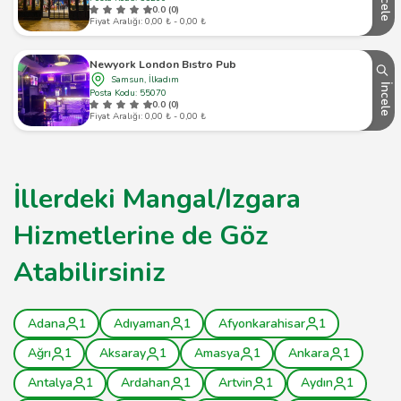
İncele
0.0 (0)
Fiyat Aralığı: 0,00 ₺ - 0,00 ₺
Newyork London Bıstro Pub
Samsun, İlkadım
İncele
Posta Kodu: 55070
0.0 (0)
Fiyat Aralığı: 0,00 ₺ - 0,00 ₺
İllerdeki Mangal/Izgara
Hizmetlerine de Göz
Atabilirsiniz
Adana
1
Adıyaman
1
Afyonkarahisar
1
Ağrı
1
Aksaray
1
Amasya
1
Ankara
1
Antalya
1
Ardahan
1
Artvin
1
Aydın
1