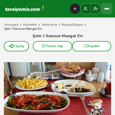
Tavsiyemiz Anasayfa
Anasayfa
>
Hizmetler
>
Yeme-İçme
>
Mangal/Izgara
>
Şehr-I Samsun Mangal Evi
Şehr-I Samsun Mangal Evi
Paylaş
Yorum Yap
Kaydet