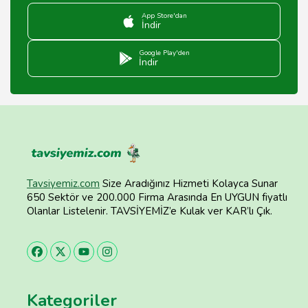
App Store'dan
İndir
Google Play'den
İndir
Tavsiyemiz.com
Size Aradığınız Hizmeti Kolayca Sunar
650 Sektör ve 200.000 Firma Arasında En UYGUN fiyatlı
Olanlar Listelenir. TAVSİYEMİZ’e Kulak ver KAR’lı Çık.
Kategoriler