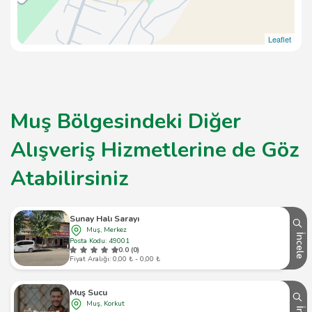
Leaflet
Muş Bölgesindeki Diğer
Alışveriş Hizmetlerine de Göz
Atabilirsiniz
Sunay Halı Sarayı
Muş, Merkez
İncele
Posta Kodu: 49001
0.0 (0)
Fiyat Aralığı: 0,00 ₺ - 0,00 ₺
Muş Sucu
Muş, Korkut