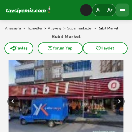
Tavsiyemiz Anasayfa
Anasayfa
>
Hizmetler
>
Alışveriş
>
Süpermarketler
>
Rubil Market
Rubil Market
Paylaş
Yorum Yap
Kaydet