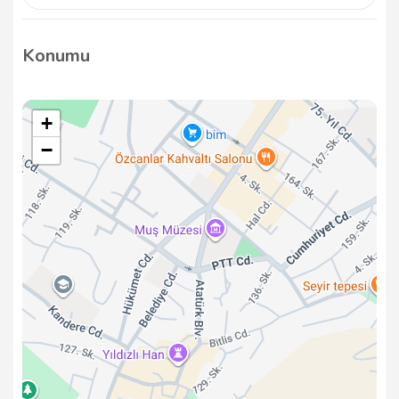
Rubil Market, müşteri memnuniyetine büyük önem
vermekte ve her zaman kaliteli hizmet sunmayı
Konumu
hedeflemektedir.
+
−