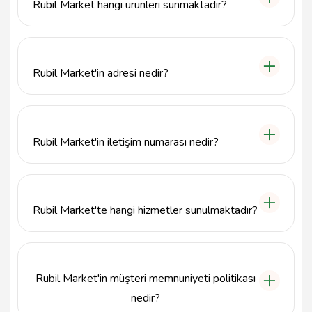
Rubil Market hangi ürünleri sunmaktadır?
Rubil Market, taze gıda ürünlerinden temizlik
malzemelerine kadar geniş bir ürün yelpazesi
sunmaktadır. Her yaştan ve farklı ihtiyaçlara hitap
Rubil Market'in adresi nedir?
eden ürünler bulabilirsiniz.
Rubil Market, Muş Merkez Yeni Mahallesi, Hürriyet
Cd. No:154, 49200 Muş Merkez/Muş adresinde
bulunmaktadır.
Rubil Market'in iletişim numarası nedir?
Rubil Market ile iletişime geçmek için 436 212 49 45
numaralı telefonu arayabilirsiniz.
Rubil Market'te hangi hizmetler sunulmaktadır?
Rubil Market, alışveriş deneyiminizi kolaylaştırmak
için geniş ürün yelpazesi ile birlikte güvenilir bir
hizmet anlayışı sunmaktadır.
Rubil Market'in müşteri memnuniyeti politikası
nedir?