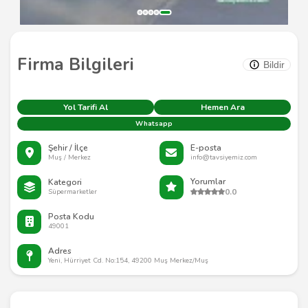
Firma Bilgileri
Bildir
Yol Tarifi Al
Hemen Ara
Whatsapp
Şehir / İlçe
E-posta
Muş / Merkez
info@tavsiyemiz.com
Yorumlar
Kategori
0.0
Süpermarketler
Posta Kodu
49001
Adres
Yeni, Hürriyet Cd. No:154, 49200 Muş Merkez/Muş