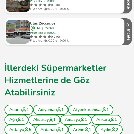
İncele
Posta Kodu: 49800
0.0 (0)
Fiyat Aralığı: 0,00 ₺ - 0,00 ₺
Ulus Züccaciye
Muş, Merkez
İncele
Posta Kodu: 49001
0.0 (0)
Fiyat Aralığı: 0,00 ₺ - 0,00 ₺
İllerdeki Süpermarketler
Hizmetlerine de Göz
Atabilirsiniz
Adana
4
Adıyaman
1
Afyonkarahisar
1
Ağrı
1
Aksaray
1
Amasya
1
Ankara
1
Antalya
5
Ardahan
1
Artvin
1
Aydın
2