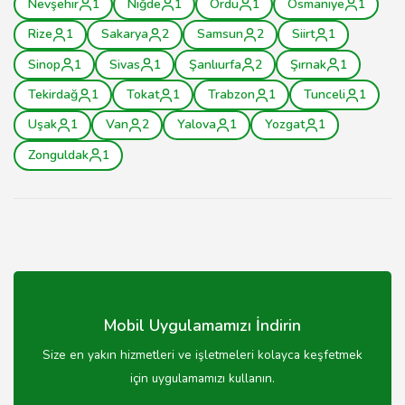
Nevşehir
1
Niğde
1
Ordu
1
Osmaniye
1
Rize
1
Sakarya
2
Samsun
2
Siirt
1
Sinop
1
Sivas
1
Şanlıurfa
2
Şırnak
1
Tekirdağ
1
Tokat
1
Trabzon
1
Tunceli
1
Uşak
1
Van
2
Yalova
1
Yozgat
1
Zonguldak
1
Mobil Uygulamamızı İndirin
Size en yakın hizmetleri ve işletmeleri kolayca keşfetmek
için uygulamamızı kullanın.