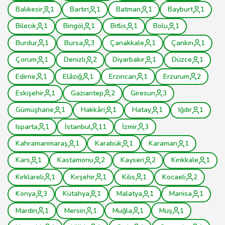
Balıkesir
1
Bartın
1
Batman
1
Bayburt
1
Bilecik
1
Bingöl
1
Bitlis
1
Bolu
1
Burdur
1
Bursa
3
Çanakkale
1
Çankırı
1
Çorum
1
Denizli
2
Diyarbakır
1
Düzce
1
Edirne
1
Elâzığ
1
Erzincan
1
Erzurum
2
Eskişehir
1
Gaziantep
2
Giresun
3
Gümüşhane
1
Hakkâri
1
Hatay
1
Iğdır
1
Isparta
1
İstanbul
11
İzmir
3
Kahramanmaraş
1
Karabük
1
Karaman
1
Kars
1
Kastamonu
2
Kayseri
2
Kırıkkale
1
Kırklareli
1
Kırşehir
1
Kilis
1
Kocaeli
2
Konya
3
Kütahya
1
Malatya
1
Manisa
1
Mardin
1
Mersin
1
Muğla
1
Muş
1