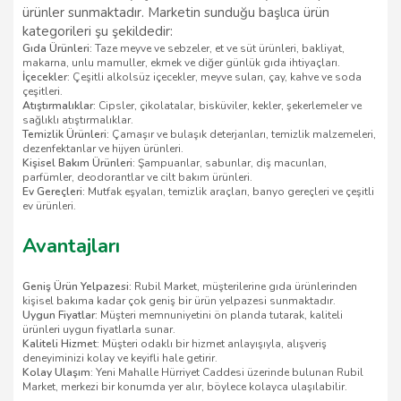
ürünler sunmaktadır. Marketin sunduğu başlıca ürün
kategorileri şu şekildedir:
Gıda Ürünleri:
Taze meyve ve sebzeler, et ve süt ürünleri, bakliyat,
makarna, unlu mamuller, ekmek ve diğer günlük gıda ihtiyaçları.
İçecekler:
Çeşitli alkolsüz içecekler, meyve suları, çay, kahve ve soda
çeşitleri.
Atıştırmalıklar:
Cipsler, çikolatalar, bisküviler, kekler, şekerlemeler ve
sağlıklı atıştırmalıklar.
Temizlik Ürünleri:
Çamaşır ve bulaşık deterjanları, temizlik malzemeleri,
dezenfektanlar ve hijyen ürünleri.
Kişisel Bakım Ürünleri:
Şampuanlar, sabunlar, diş macunları,
parfümler, deodorantlar ve cilt bakım ürünleri.
Ev Gereçleri:
Mutfak eşyaları, temizlik araçları, banyo gereçleri ve çeşitli
ev ürünleri.
Avantajları
Geniş Ürün Yelpazesi:
Rubil Market, müşterilerine gıda ürünlerinden
kişisel bakıma kadar çok geniş bir ürün yelpazesi sunmaktadır.
Uygun Fiyatlar:
Müşteri memnuniyetini ön planda tutarak, kaliteli
ürünleri uygun fiyatlarla sunar.
Kaliteli Hizmet:
Müşteri odaklı bir hizmet anlayışıyla, alışveriş
deneyiminizi kolay ve keyifli hale getirir.
Kolay Ulaşım:
Yeni Mahalle Hürriyet Caddesi üzerinde bulunan Rubil
Market, merkezi bir konumda yer alır, böylece kolayca ulaşılabilir.