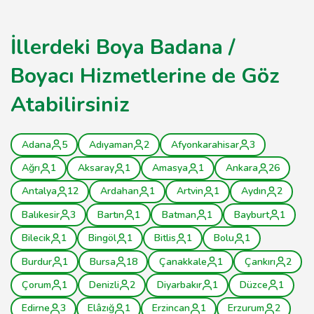
İllerdeki Boya Badana /
Boyacı Hizmetlerine de Göz
Atabilirsiniz
Adana
5
Adıyaman
2
Afyonkarahisar
3
Ağrı
1
Aksaray
1
Amasya
1
Ankara
26
Antalya
12
Ardahan
1
Artvin
1
Aydın
2
Balıkesir
3
Bartın
1
Batman
1
Bayburt
1
Bilecik
1
Bingöl
1
Bitlis
1
Bolu
1
Burdur
1
Bursa
18
Çanakkale
1
Çankırı
2
Çorum
1
Denizli
2
Diyarbakır
1
Düzce
1
Edirne
3
Elâzığ
1
Erzincan
1
Erzurum
2