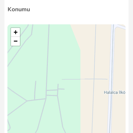
Konumu
+
−