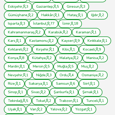
Eskişehir
3
Gaziantep
5
Giresun
3
Gümüşhane
2
Hakkâri
1
Hatay
1
Iğdır
2
Isparta
3
İstanbul
77
İzmir
18
Kahramanmaraş
2
Karabük
2
Karaman
1
Kars
1
Kastamonu
2
Kayseri
9
Kırıkkale
1
Kırklareli
2
Kırşehir
1
Kilis
1
Kocaeli
9
Konya
8
Kütahya
2
Malatya
2
Manisa
2
Mardin
1
Mersin
5
Muğla
5
Muş
2
Nevşehir
1
Niğde
3
Ordu
4
Osmaniye
2
Rize
1
Sakarya
1
Samsun
6
Siirt
1
Sinop
1
Sivas
2
Şanlıurfa
1
Şırnak
1
Tekirdağ
5
Tokat
2
Trabzon
1
Tunceli
1
Uşak
1
Van
2
Yalova
2
Yozgat
1