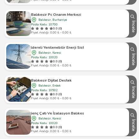
Balıkesir Pc Onarım Merkezi
Balıkesir, Burhaniye
İncele
Posta Kodu: 10700
0.0 (0)
Fiyat Aralığı: 0,00 ₺ - 0,00 ₺
Kurtdereli Yenilenebilir Enerji Sistemleri
Balıkesir, Karesi
İncele
Posta Kodu: 10020
0.0 (0)
Fiyat Aralığı: 0,00 ₺ - 0,00 ₺
Balıkesir Dijital Destek
Balıkesir, Erdek
İncele
Posta Kodu: 10502
0.0 (0)
Fiyat Aralığı: 0,00 ₺ - 0,00 ₺
Genç Çatı Ve İzalasyon Balıkesir
Balıkesir, Karesi
İncele
Posta Kodu: 10020
0.0 (0)
Fiyat Aralığı: 0,00 ₺ - 0,00 ₺