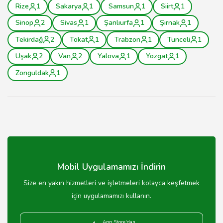
Rize
1
Sakarya
1
Samsun
1
Siirt
1
Sinop
2
Sivas
1
Şanlıurfa
1
Şırnak
1
Tekirdağ
2
Tokat
1
Trabzon
1
Tunceli
1
Uşak
2
Van
2
Yalova
1
Yozgat
1
Zonguldak
1
Mobil Uygulamamızı İndirin
Size en yakın hizmetleri ve işletmeleri kolayca keşfetmek
için uygulamamızı kullanın.
App Store'dan