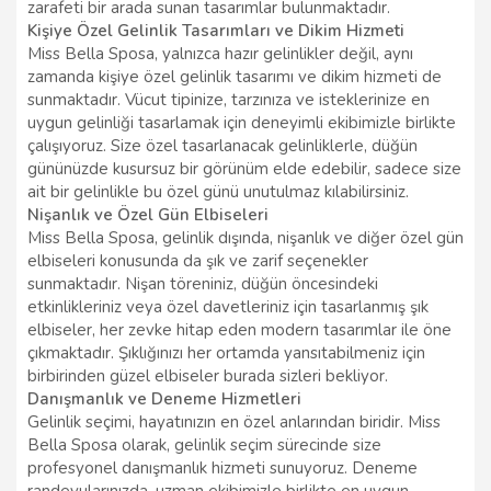
zarafeti bir arada sunan tasarımlar bulunmaktadır.
Kişiye Özel Gelinlik Tasarımları ve Dikim Hizmeti
Miss Bella Sposa, yalnızca hazır gelinlikler değil, aynı
zamanda kişiye özel gelinlik tasarımı ve dikim hizmeti de
sunmaktadır. Vücut tipinize, tarzınıza ve isteklerinize en
uygun gelinliği tasarlamak için deneyimli ekibimizle birlikte
çalışıyoruz. Size özel tasarlanacak gelinliklerle, düğün
gününüzde kusursuz bir görünüm elde edebilir, sadece size
ait bir gelinlikle bu özel günü unutulmaz kılabilirsiniz.
Nişanlık ve Özel Gün Elbiseleri
Miss Bella Sposa, gelinlik dışında, nişanlık ve diğer özel gün
elbiseleri konusunda da şık ve zarif seçenekler
sunmaktadır. Nişan töreniniz, düğün öncesindeki
etkinlikleriniz veya özel davetleriniz için tasarlanmış şık
elbiseler, her zevke hitap eden modern tasarımlar ile öne
çıkmaktadır. Şıklığınızı her ortamda yansıtabilmeniz için
birbirinden güzel elbiseler burada sizleri bekliyor.
Danışmanlık ve Deneme Hizmetleri
Gelinlik seçimi, hayatınızın en özel anlarından biridir. Miss
Bella Sposa olarak, gelinlik seçim sürecinde size
profesyonel danışmanlık hizmeti sunuyoruz. Deneme
randevularınızda, uzman ekibimizle birlikte en uygun