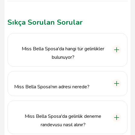
Sıkça Sorulan Sorular
Miss Bella Sposa'da hangi tür gelinlikler
bulunuyor?
Miss Bella Sposa, Karaman Merkez'de gelinlik ve
özel gün elbiseleri konusunda geniş bir koleksiyon
sunmaktadır. Klasik, modern ve vintage tarzda
Miss Bella Sposa'nın adresi nerede?
gelinliklerimizle her gelinin hayalindeki tasarımı
bulmasına yardımcı oluyoruz.
Miss Bella Sposa, Ahiosman Mahallesi, 40. Sokak
üzerinde, no:7/C, 70100 Karaman Merkez/Karaman
adresinde yer almaktadır.
Miss Bella Sposa'da gelinlik deneme
randevusu nasıl alınır?