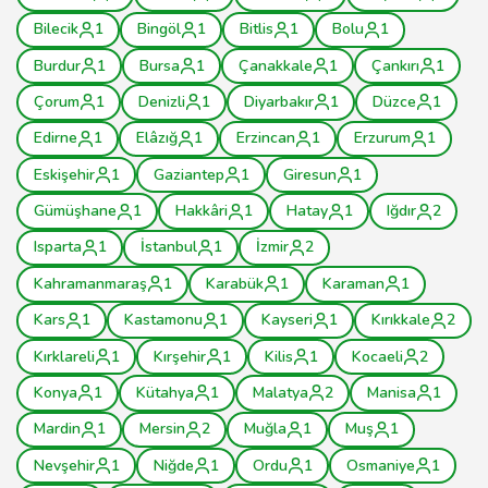
Bilecik
1
Bingöl
1
Bitlis
1
Bolu
1
Burdur
1
Bursa
1
Çanakkale
1
Çankırı
1
Çorum
1
Denizli
1
Diyarbakır
1
Düzce
1
Edirne
1
Elâzığ
1
Erzincan
1
Erzurum
1
Eskişehir
1
Gaziantep
1
Giresun
1
Gümüşhane
1
Hakkâri
1
Hatay
1
Iğdır
2
Isparta
1
İstanbul
1
İzmir
2
Kahramanmaraş
1
Karabük
1
Karaman
1
Kars
1
Kastamonu
1
Kayseri
1
Kırıkkale
2
Kırklareli
1
Kırşehir
1
Kilis
1
Kocaeli
2
Konya
1
Kütahya
1
Malatya
2
Manisa
1
Mardin
1
Mersin
2
Muğla
1
Muş
1
Nevşehir
1
Niğde
1
Ordu
1
Osmaniye
1