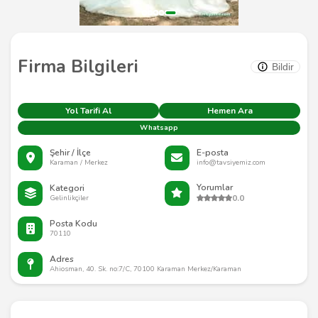
Firma Bilgileri
Bildir
Yol Tarifi Al
Hemen Ara
Whatsapp
Şehir / İlçe
E-posta
Karaman / Merkez
info@tavsiyemiz.com
Yorumlar
Kategori
0.0
Gelinlikçiler
Posta Kodu
70110
Adres
Ahiosman, 40. Sk. no:7/C, 70100 Karaman Merkez/Karaman