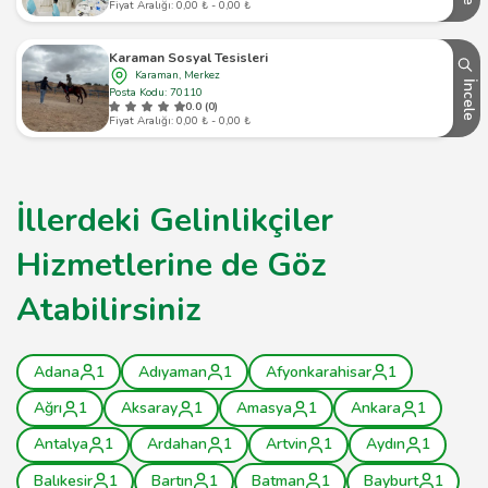
Fiyat Aralığı: 0,00 ₺ - 0,00 ₺
Karaman Sosyal Tesisleri
Karaman, Merkez
İncele
Posta Kodu: 70110
0.0 (0)
Fiyat Aralığı: 0,00 ₺ - 0,00 ₺
İllerdeki Gelinlikçiler
Hizmetlerine de Göz
Atabilirsiniz
Adana
1
Adıyaman
1
Afyonkarahisar
1
Ağrı
1
Aksaray
1
Amasya
1
Ankara
1
Antalya
1
Ardahan
1
Artvin
1
Aydın
1
Balıkesir
1
Bartın
1
Batman
1
Bayburt
1