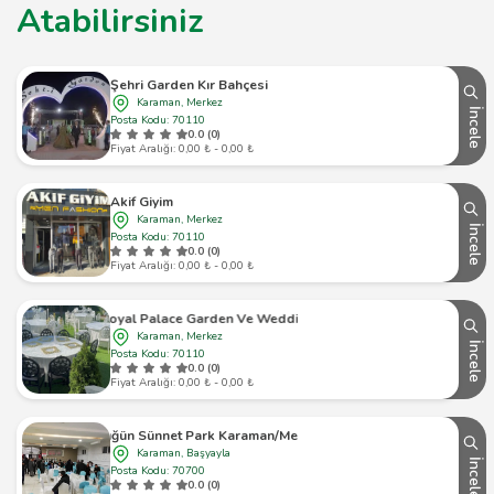
Atabilirsiniz
Şehri Garden Kır Bahçesi
Karaman, Merkez
İncele
Posta Kodu: 70110
0.0 (0)
Fiyat Aralığı: 0,00 ₺ - 0,00 ₺
Akif Giyim
Karaman, Merkez
İncele
Posta Kodu: 70110
0.0 (0)
Fiyat Aralığı: 0,00 ₺ - 0,00 ₺
Royal Palace Garden Ve Wedding
Karaman, Merkez
İncele
Posta Kodu: 70110
0.0 (0)
Fiyat Aralığı: 0,00 ₺ - 0,00 ₺
Düğün Sünnet Park Karaman/Merkez
Karaman, Başyayla
İncele
Posta Kodu: 70700
0.0 (0)