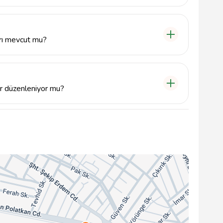
nü sabah erken saatlerden akşam geç saatlere kadar
nla iletişime geçmenizi öneririz.
arı mevcut mu?
hem de açık oturma alanları sunarak ziyaretçilerine
ktadır.
er düzenleniyor mu?
kinlikler için rezervasyon kabul etmektedir. Detaylar