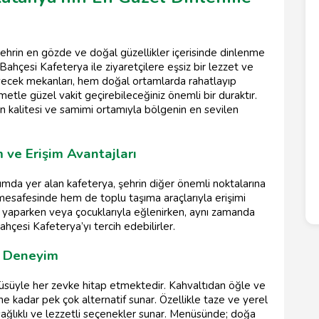
şehrin en gözde ve doğal güzellikler içerisinde dinlenme
Bahçesi Kafeterya ile ziyaretçilere eşsiz bir lezzet ve
ecek mekanları, hem doğal ortamlarda rahatlayıp
metle güzel vakit geçirebileceğiniz önemli bir duraktır.
n kalitesi ve samimi ortamıyla bölgenin en sevilen
 ve Erişim Avantajları
umda yer alan kafeterya, şehrin diğer önemli noktalarına
 mesafesinde hem de toplu taşıma araçlarıyla erişimi
ş yaparken veya çocuklarıyla eğlenirken, aynı zamanda
Bahçesi Kafeterya’yı tercih edebilirler.
r Deneyim
nüsüyle her zevke hitap etmektedir. Kahvaltıdan öğle ve
e kadar pek çok alternatif sunar. Özellikle taze ve yerel
sağlıklı ve lezzetli seçenekler sunar. Menüsünde; doğa