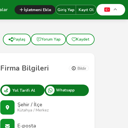
alar
İşletmeni Ekle
Giriş Yap
Kayıt Ol
Paylaş
Yorum Yap
Kaydet
Firma Bilgileri
Bildir
Yol Tarifi Al
Whatsapp
Şehir / İlçe
Kütahya / Merkez
E-posta