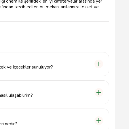
 önem ile şehirdeki en iyi kafeteryalar arasında yer
fından tercih edilen bu mekan, anılarınıza lezzet ve
cek ve içecekler sunuluyor?
e sıkılmış meyve suları, hafif atıştırmalıklar ve çeşitli
sıl ulaşabilirim?
e, Evliya Çelebi adresinde yer almaktadır. Şehir
laşabilirsiniz.
ri nedir?