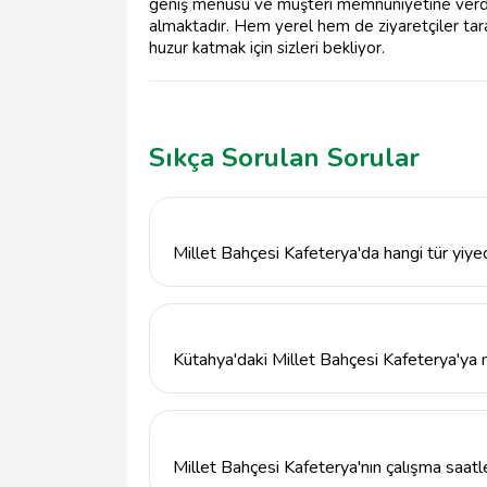
geniş menüsü ve müşteri memnuniyetine verdiği
almaktadır. Hem yerel hem de ziyaretçiler tara
huzur katmak için sizleri bekliyor.
Sıkça Sorulan Sorular
Millet Bahçesi Kafeterya'da hangi tür yiye
Millet Bahçesi Kafeterya, kahve çeşitleri, taz
tatlılar ile zengin bir menü sunmaktadır.
Kütahya'daki Millet Bahçesi Kafeterya'ya na
Millet Bahçesi Kafeterya, Kütahya Merkez'd
merkezine yakın konumu sayesinde kolayca u
Millet Bahçesi Kafeterya'nın çalışma saatle