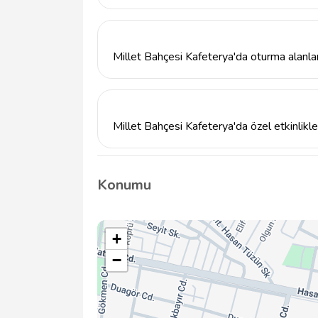
Millet Bahçesi Kafeterya, haftanın her gü
hizmet vermektedir. Kesin saatler için meka
Millet Bahçesi Kafeterya'da oturma alanl
Evet, Millet Bahçesi Kafeterya, hem kapalı 
doğal bir ortamda dinlenme imkanı sağlama
Millet Bahçesi Kafeterya'da özel etkinlikl
Millet Bahçesi Kafeterya, özel günler ve et
için mekanla iletişime geçebilirsiniz.
Konumu
+
−