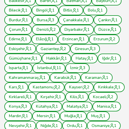
Balıkesir
1
Bartın
1
Batman
1
Bayburt
1
Bilecik
1
Bingöl
1
Bitlis
1
Bolu
1
Burdur
1
Bursa
3
Çanakkale
1
Çankırı
1
Çorum
1
Denizli
2
Diyarbakır
1
Düzce
1
Edirne
1
Elâzığ
1
Erzincan
1
Erzurum
2
Eskişehir
1
Gaziantep
2
Giresun
3
Gümüşhane
1
Hakkâri
1
Hatay
1
Iğdır
1
Isparta
1
İstanbul
11
İzmir
3
Kahramanmaraş
1
Karabük
1
Karaman
1
Kars
1
Kastamonu
2
Kayseri
2
Kırıkkale
1
Kırklareli
1
Kırşehir
1
Kilis
1
Kocaeli
2
Konya
3
Kütahya
1
Malatya
1
Manisa
1
Mardin
1
Mersin
1
Muğla
1
Muş
1
Nevşehir
1
Niğde
1
Ordu
1
Osmaniye
1