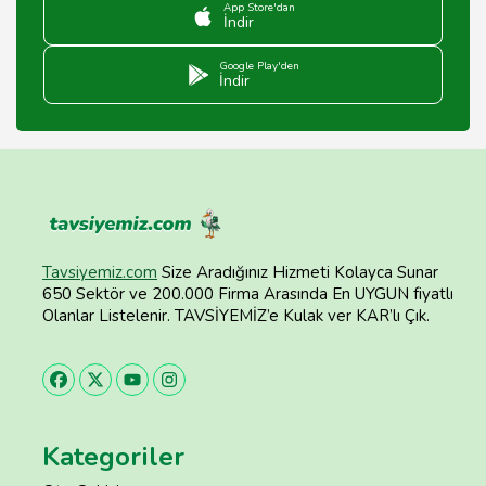
App Store'dan
İndir
Google Play'den
İndir
Tavsiyemiz.com
Size Aradığınız Hizmeti Kolayca Sunar
650 Sektör ve 200.000 Firma Arasında En UYGUN fiyatlı
Olanlar Listelenir. TAVSİYEMİZ’e Kulak ver KAR’lı Çık.
Kategoriler