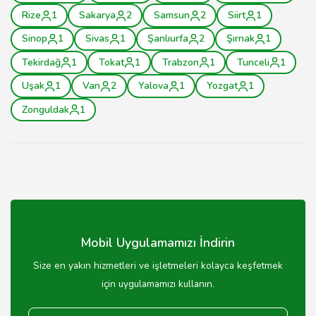
Rize
1
Sakarya
2
Samsun
2
Siirt
1
Sinop
1
Sivas
1
Şanlıurfa
2
Şırnak
1
Tekirdağ
1
Tokat
1
Trabzon
1
Tunceli
1
Uşak
1
Van
2
Yalova
1
Yozgat
1
Zonguldak
1
Mobil Uygulamamızı İndirin
Size en yakın hizmetleri ve işletmeleri kolayca keşfetmek
için uygulamamızı kullanın.