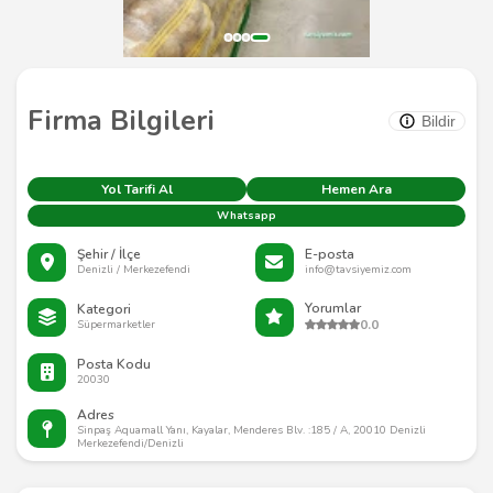
Firma Bilgileri
Bildir
Yol Tarifi Al
Hemen Ara
Whatsapp
Şehir / İlçe
E-posta
Denizli / Merkezefendi
info@tavsiyemiz.com
Yorumlar
Kategori
0.0
Süpermarketler
Posta Kodu
20030
Adres
Sinpaş Aquamall Yanı, Kayalar, Menderes Blv. :185 / A, 20010 Denizli
Merkezefendi/Denizli