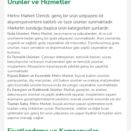
Ürünler ve Hizmetler
Metro Market Denizli, geniş bir ürün yelpazesi ile
alışverişseverlere kaliteli ve taze ürünler sunmaktadır.
Marketin sunduğu başlıca ürün kategorileri şunlardır:
Gıda Ürünleri:
Metro Market, taze meyve ve sebzelerden, et ve süt
ürünlerine kadar geniş bir gıda yelpazesi sunmaktadır. Aynı zamanda
organik ve sağlıklı gıda seçenekleri de mevcuttur. Dondurulmuş gıda
ürünleri, hazır yemekler ve atıştırmalıklar gibi çeşitli seçenekler de
bulunur.
Ev Temizlik Ürünleri:
Çamaşır deterjanları, temizlik bezleri, yüzey
temizleyiciler ve banyo malzemeleri gibi ev temizlik ürünleri,
müşterilerin ihtiyaçlarını karşılayacak şekilde geniş bir çeşitlilik
sunmaktadır.
Kişisel Bakım ve Kozmetik:
Metro Market, kişisel bakım ürünleri,
şampuanlar, diş macunları, cilt bakım ürünleri ve makyaj malzemeleri
gibi kozmetik ürünler konusunda da zengin seçenekler sunmaktadır.
Ev Gereçleri ve Elektronik Ürünler:
Mutfak gereçleri, ev aletleri,
dekorasyon ürünleri ve çeşitli elektronik eşyalar, müşterilerin yaşam
alanlarını güzelleştirmelerine yardımcı olacak ürünler arasında yer alır.
Toptan Satış:
Metro Market, büyük alımlar yapan işletmelere özel
toptan satış imkânları sunar. Restoranlar, oteller ve diğer ticari
işletmeler için geniş bir ürün yelpazesi ve uygun fiyatlar ile toptan alım
yapma olanağı sağlar.
Fiyatlandırma ve Kampanyalar