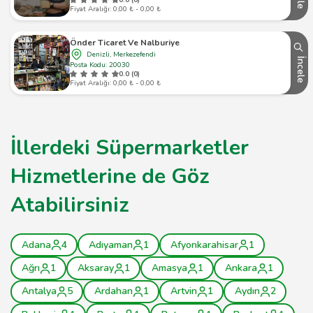
0.0 (0)
Fiyat Aralığı: 0,00 ₺ - 0,00 ₺
Önder Ticaret Ve Nalburiye
Denizli, Merkezefendi
İncele
Posta Kodu: 20030
0.0 (0)
Fiyat Aralığı: 0,00 ₺ - 0,00 ₺
İllerdeki Süpermarketler
Hizmetlerine de Göz
Atabilirsiniz
Adana
4
Adıyaman
1
Afyonkarahisar
1
Ağrı
1
Aksaray
1
Amasya
1
Ankara
1
Antalya
5
Ardahan
1
Artvin
1
Aydın
2