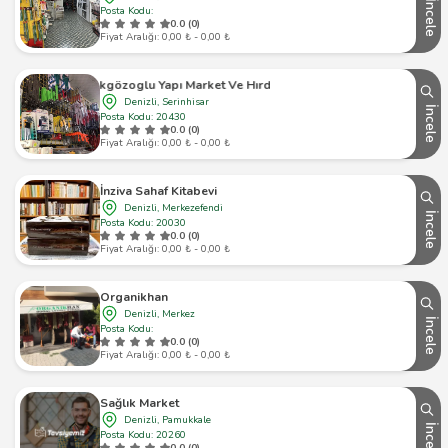
İncele
Posta Kodu:
0.0 (0)
Fiyat Aralığı: 0,00 ₺ - 0,00 ₺
Tokgözoglu Yapı Market Ve Hırdavat
Denizli, Serinhisar
İncele
Posta Kodu: 20430
0.0 (0)
Fiyat Aralığı: 0,00 ₺ - 0,00 ₺
İnziva Sahaf Kitabevi
Denizli, Merkezefendi
İncele
Posta Kodu: 20030
0.0 (0)
Fiyat Aralığı: 0,00 ₺ - 0,00 ₺
Organikhan
Denizli, Merkez
İncele
Posta Kodu:
0.0 (0)
Fiyat Aralığı: 0,00 ₺ - 0,00 ₺
Sağlık Market
Denizli, Pamukkale
İncele
Posta Kodu: 20260