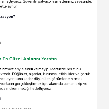
amaçlıyoruz. Güvenilir palyaço hizmetlerimiz sayesinde,
le ayrılır.
izasyon?
i
n En Güzel Anlarını Yaratın
 hizmetleriyle sınırlı kalmayıp, Mersin’de her türlü
ktedir. Düğünler, nişanlar, kurumsal etkinlikler ve çocuk
en ince ayrıntısına kadar düşünülen çözümlerle hizmet
asyonlarını gerçekleştirmek için, alanında uzman ekip ve
tayda mükemmelliği hedefliyoruz.
i