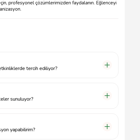
e geçin, profesyonel çözümlerimizden faydalanın. Eğlenceyi
anizasyon.
kinliklerde tercih ediliyor?
ünü partileri, çocuk şenlikleri, kurumsal
 edilmektedir. Eğlencenin en güzel hali için her yaş
zdayız.
teler sunuluyor?
balon süsleme, oyunlar ve eğlenceli gösteriler gibi
kinliklerinizi daha renkli hale getirmek için profesyonel
syon yapabilirim?