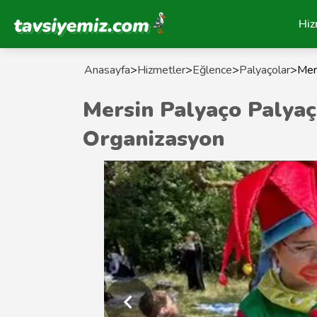
Tavsiyemiz Anasayfa
Hiz
Anasayfa
>
Hizmetler
>
Eğlence
>
Palyaçolar
>
Mer
Mersin Palyaço Palya
Organizasyon