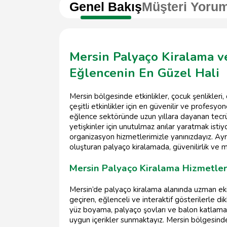
Genel Bakış
Müşteri Yorum
Mersin Palyaço Kiralama v
Eğlencenin En Güzel Hali
Mersin bölgesinde etkinlikler, çocuk şenlikleri
çeşitli etkinlikler için en güvenilir ve profes
eğlence sektöründe uzun yıllara dayanan tecrü
yetişkinler için unutulmaz anılar yaratmak istiy
organizasyon hizmetlerimizle yanınızdayız. Ayrıc
oluşturan palyaço kiralamada, güvenilirlik ve 
Mersin Palyaço Kiralama Hizmetleri
Mersin’de palyaço kiralama alanında uzman eki
geçiren, eğlenceli ve interaktif gösterilerle 
yüz boyama, palyaço şovları ve balon katlama g
uygun içerikler sunmaktayız. Mersin bölgesinde