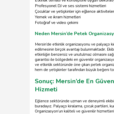
Etkinlik teması ve konseptine uygun dekoras
Profesyonel DJ ve ses sistemi hizmetleri
Çocuklar ve yetişkinler için eğlence aktiviteler
Yemek ve ikram hizmetleri
Fotoğraf ve video çekimi
Neden Mersin’de Petek Organizasyo
Mersin’de etkinlik organizasyonu ve palyaço 
edilmesinin birçok avantajı bulunmaktadır. Eki
etkinliğin benzersiz ve unutulmaz olmasını sağl
garantisi ile bölgedeki en güvenilir organizas
ve etkinlik sektöründe öne çıkan petek organi
hem de yetişkinler tarafından büyük beğeni t
Sonuç: Mersin’de En Güven
Hizmeti
Eğlence sektöründe uzman ve deneyimli ekibimiz
buradayız. Palyaço kiralama, çocuk partileri, 
Organizasyon’un kaliteli ve güvenilir hizmetler