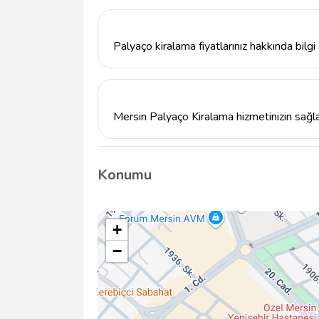
Mersin Palyaço Kiralama hizmetimiz için r
5304583299 üzerinden bizimle iletişime geç
info@tavsiyemiz.com üzerinden de taleplerini
Palyaço kiralama fiyatlarınız hakkında bilgi 
Palyaço kiralama fiyatlarımız etkinliğin sü
Detaylı bilgi almak için lütfen telefon numa
Mersin Palyaço Kiralama hizmetinizin sağla
Mersin Palyaço Kiralama hizmetimiz, profes
sunmaktadır. Ayrıca etkinliklerinizi unutulmaz
Konumu
geniş bir organizasyon yelpazesi sunuyoruz
+
−