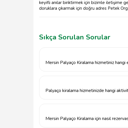
keyifli anılar biriktirmek için bizimle iletişim
doruklara çıkarmak için doğru adres Petek Org
Sıkça Sorulan Sorular
Mersin Palyaço Kiralama hizmetiniz hangi et
Mersin Palyaço Kiralama hizmetimiz, doğum g
organizasyonlar ve özel etkinliklerde tercih
grubuna hitap eden palyaçolarımızla yanını
Palyaço kiralama hizmetinizde hangi aktivi
Palyaço kiralama hizmetimizde yüz boyama, 
çeşitli aktiviteler sunuyoruz. Mersin'deki et
palyaçolarımızla hizmet veriyoruz.
Mersin Palyaço Kiralama için nasıl rezerva