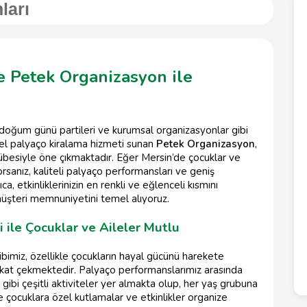
ları
e Petek Organizasyon ile
, doğum günü partileri ve kurumsal organizasyonlar gibi
yonel palyaço kiralama hizmeti sunan
Petek Organizasyon
,
besiyle öne çıkmaktadır. Eğer Mersin’de çocuklar ve
orsanız, kaliteli palyaço performansları ve geniş
a, etkinliklerinizin en renkli ve eğlenceli kısmını
müşteri memnuniyetini temel alıyoruz.
 ile Çocuklar ve Aileler Mutlu
bimiz, özellikle çocukların hayal gücünü harekete
dikkat çekmektedir. Palyaço performanslarımız arasında
ibi çeşitli aktiviteler yer almakta olup, her yaş grubuna
 çocuklara özel kutlamalar ve etkinlikler organize