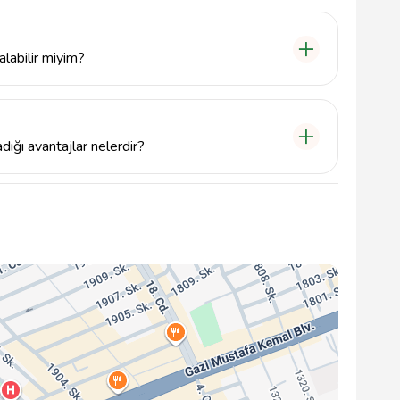
ezervasyon yapmak isterseniz, telefon numaramız olan
ebilirsiniz. Ayrıca e-posta adresimiz
zi iletebilirsiniz.
alabilir miyim?
resine ve kapsamına göre değişiklik göstermektedir.
ramızdan bize ulaşın veya e-posta ile iletişime geçin.
dığı avantajlar nelerdir?
yonel ve deneyimli palyaçolarla kaliteli bir eğlence
 kılacak çeşitli aktiviteler ve kişiye özel hizmetler ile
.