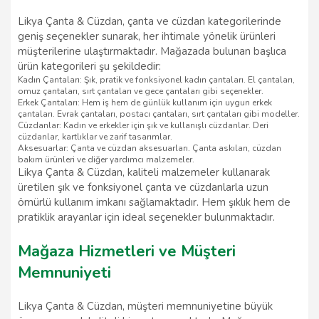
Likya Çanta & Cüzdan, çanta ve cüzdan kategorilerinde
geniş seçenekler sunarak, her ihtimale yönelik ürünleri
müşterilerine ulaştırmaktadır. Mağazada bulunan başlıca
ürün kategorileri şu şekildedir:
Kadın Çantaları
: Şık, pratik ve fonksiyonel kadın çantaları. El çantaları,
omuz çantaları, sırt çantaları ve gece çantaları gibi seçenekler.
Erkek Çantaları
: Hem iş hem de günlük kullanım için uygun erkek
çantaları. Evrak çantaları, postacı çantaları, sırt çantaları gibi modeller.
Cüzdanlar
: Kadın ve erkekler için şık ve kullanışlı cüzdanlar. Deri
cüzdanlar, kartlıklar ve zarif tasarımlar.
Aksesuarlar
: Çanta ve cüzdan aksesuarları. Çanta askıları, cüzdan
bakım ürünleri ve diğer yardımcı malzemeler.
Likya Çanta & Cüzdan, kaliteli malzemeler kullanarak
üretilen şık ve fonksiyonel çanta ve cüzdanlarla uzun
ömürlü kullanım imkanı sağlamaktadır. Hem şıklık hem de
pratiklik arayanlar için ideal seçenekler bulunmaktadır.
Mağaza Hizmetleri ve Müşteri
Memnuniyeti
Likya Çanta & Cüzdan, müşteri memnuniyetine büyük