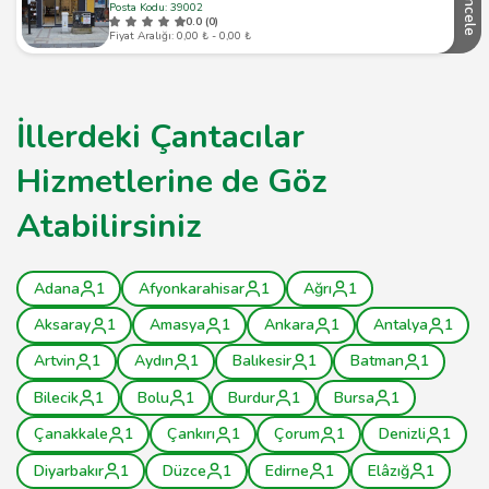
İncele
Posta Kodu: 39002
0.0 (0)
Fiyat Aralığı: 0,00 ₺ - 0,00 ₺
İllerdeki Çantacılar
Hizmetlerine de Göz
Atabilirsiniz
Adana
1
Afyonkarahisar
1
Ağrı
1
Aksaray
1
Amasya
1
Ankara
1
Antalya
1
Artvin
1
Aydın
1
Balıkesir
1
Batman
1
Bilecik
1
Bolu
1
Burdur
1
Bursa
1
Çanakkale
1
Çankırı
1
Çorum
1
Denizli
1
Diyarbakır
1
Düzce
1
Edirne
1
Elâzığ
1