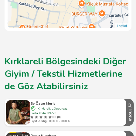
Leaflet
Kırklareli Bölgesindeki Diğer
Giyim / Tekstil Hizmetlerine
de Göz Atabilirsiniz
By Özge Meriç
Kırklareli, Lüleburgaz
İncele
Posta Kodu: 39770
0.0 (0)
Fiyat Aralığı: 0,00 ₺ - 0,00 ₺
Deniz Kundura