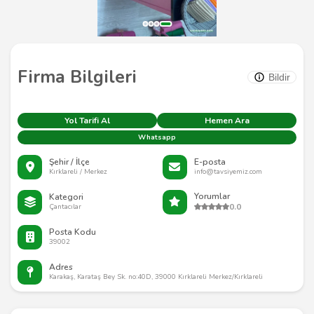
Firma Bilgileri
Bildir
Yol Tarifi Al
Hemen Ara
Whatsapp
Şehir / İlçe
E-posta
Kırklareli / Merkez
info@tavsiyemiz.com
Yorumlar
Kategori
0.0
Çantacılar
Posta Kodu
39002
Adres
Karakaş, Karataş Bey Sk. no:40D, 39000 Kırklareli Merkez/Kırklareli