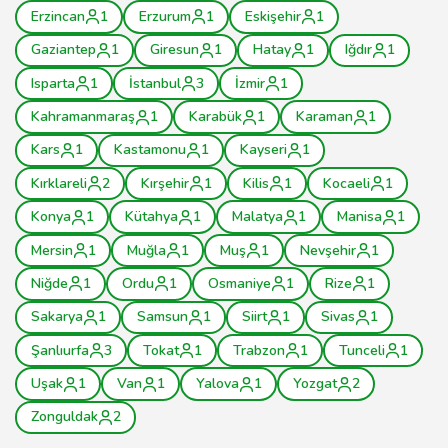
Erzincan
1
Erzurum
1
Eskişehir
1
Gaziantep
1
Giresun
1
Hatay
1
Iğdır
1
Isparta
1
İstanbul
3
İzmir
1
Kahramanmaraş
1
Karabük
1
Karaman
1
Kars
1
Kastamonu
1
Kayseri
1
Kırklareli
2
Kırşehir
1
Kilis
1
Kocaeli
1
Konya
1
Kütahya
1
Malatya
1
Manisa
1
Mersin
1
Muğla
1
Muş
1
Nevşehir
1
Niğde
1
Ordu
1
Osmaniye
1
Rize
1
Sakarya
1
Samsun
1
Siirt
1
Sivas
1
Şanlıurfa
3
Tokat
1
Trabzon
1
Tunceli
1
Uşak
1
Van
1
Yalova
1
Yozgat
2
Zonguldak
2