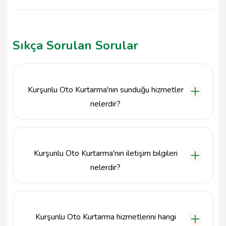
Sıkça Sorulan Sorular
Kurşunlu Oto Kurtarma'nın sunduğu hizmetler
nelerdir?
Kurşunlu Oto Kurtarma, Çankırı'nın Kurşunlu ilçesinde
7/24 oto kurtarma, çekici hizmetleri ve acil
durumlarda araç taşıma hizmetleri sunmaktadır.
Kurşunlu Oto Kurtarma'nın iletişim bilgileri
nelerdir?
Kurşunlu Oto Kurtarma ile 542 848 58 33 numaralı
telefondan iletişime geçebilir veya Kurşunlu sanayi
sitesindeki adresinde ziyaret edebilirsiniz.
Kurşunlu Oto Kurtarma hizmetlerini hangi