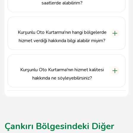
saatlerde alabilirim?
Kurşunlu Oto Kurtarma, acil durumlarda 7 gün 24
saat hizmet vermektedir, bu nedenle istediğiniz
zaman ulaşabilirsiniz.
Kurşunlu Oto Kurtarma'nın hangi bölgelerde
hizmet verdiği hakkında bilgi alabilir miyim?
Kurşunlu Oto Kurtarma, özellikle Çankırı ili ve
çevresinde, Kurşunlu ilçesinde yoğunlaşan oto
kurtarma ve çekici hizmetleri sunmaktadır.
Kurşunlu Oto Kurtarma'nın hizmet kalitesi
hakkında ne söyleyebilirsiniz?
Kurşunlu Oto Kurtarma, uzman ekibiyle güvenilir ve
hızlı hizmet anlayışını benimseyerek müşteri
memnuniyetini ön planda tutmaktadır.
Çankırı Bölgesindeki Diğer