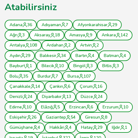
Atabilirsiniz
Adana
36
Adıyaman
7
Afyonkarahisar
29
Ağrı
3
Aksaray
18
Amasya
9
Ankara
142
Antalya
108
Ardahan
2
Artvin
2
Aydın
29
Balıkesir
34
Bartın
4
Batman
4
Bayburt
1
Bilecik
10
Bingöl
3
Bitlis
3
Bolu
35
Burdur
7
Bursa
107
Çanakkale
14
Çankırı
6
Çorum
16
Denizli
24
Diyarbakır
13
Düzce
24
Edirne
10
Elâzığ
5
Erzincan
6
Erzurum
10
Eskişehir
26
Gaziantep
54
Giresun
8
Gümüşhane
4
Hakkâri
4
Hatay
29
Iğdır
1
Isparta
19
İstanbul
322
İzmir
120