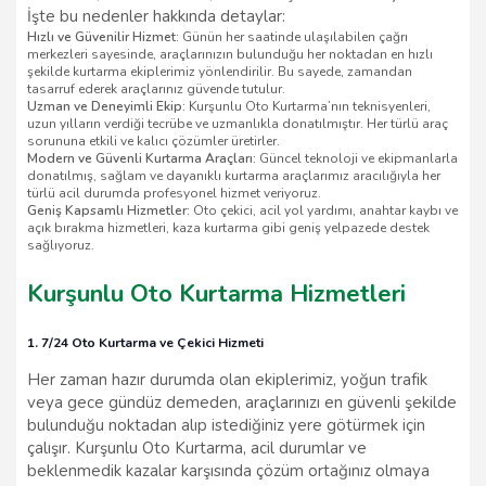
İşte bu nedenler hakkında detaylar:
Hızlı ve Güvenilir Hizmet:
Günün her saatinde ulaşılabilen çağrı
merkezleri sayesinde, araçlarınızın bulunduğu her noktadan en hızlı
şekilde kurtarma ekiplerimiz yönlendirilir. Bu sayede, zamandan
tasarruf ederek araçlarınız güvende tutulur.
Uzman ve Deneyimli Ekip:
Kurşunlu Oto Kurtarma’nın teknisyenleri,
uzun yılların verdiği tecrübe ve uzmanlıkla donatılmıştır. Her türlü araç
sorununa etkili ve kalıcı çözümler üretirler.
Modern ve Güvenli Kurtarma Araçları:
Güncel teknoloji ve ekipmanlarla
donatılmış, sağlam ve dayanıklı kurtarma araçlarımız aracılığıyla her
türlü acil durumda profesyonel hizmet veriyoruz.
Geniş Kapsamlı Hizmetler:
Oto çekici, acil yol yardımı, anahtar kaybı ve
açık bırakma hizmetleri, kaza kurtarma gibi geniş yelpazede destek
sağlıyoruz.
Kurşunlu Oto Kurtarma Hizmetleri
1. 7/24 Oto Kurtarma ve Çekici Hizmeti
Her zaman hazır durumda olan ekiplerimiz, yoğun trafik
veya gece gündüz demeden, araçlarınızı en güvenli şekilde
bulunduğu noktadan alıp istediğiniz yere götürmek için
çalışır. Kurşunlu Oto Kurtarma, acil durumlar ve
beklenmedik kazalar karşısında çözüm ortağınız olmaya