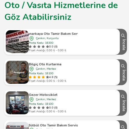
Oto / Vasıta Hizmetlerine de
Göz Atabilirsiniz
Yanarkaya Oto Tamir Bakım Servisi
Çankırı, Kurşunlu
İncele
Posta Kodu: 18300
0.0 (0)
Fiyat Aralığı: 0,00 ₺ - 0,00 ₺
Bilgiç Oto Kurtarma
Çankırı, Merkez
İncele
Posta Kodu: 18100
4.8 (5)
Fiyat Aralığı: 0,00 ₺ - 0,00 ₺
Gezer Motosiklet
Çankırı, Merkez
İncele
Posta Kodu: 18100
0.0 (0)
Fiyat Aralığı: 0,00 ₺ - 0,00 ₺
Bülbül Oto Tamir Bakım Servisi