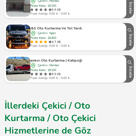
Çankırı, Merkez
İncele
Posta Kodu: 18100
0.0 (0)
Fiyat Aralığı: 0,00 ₺ - 0,00 ₺
K&S Oto Kurtarma Ve Yol Yardım
Çankırı, Ilgaz
İncele
Posta Kodu: 18400
4.7 (6)
Fiyat Aralığı: 0,00 ₺ - 0,00 ₺
Çankırı Oto Kurtarma ( Katipoğlu )
Çankırı, Merkez
İncele
Posta Kodu: 18100
0.0 (0)
Fiyat Aralığı: 0,00 ₺ - 0,00 ₺
İllerdeki Çekici / Oto
Kurtarma / Oto Çekici
Hizmetlerine de Göz