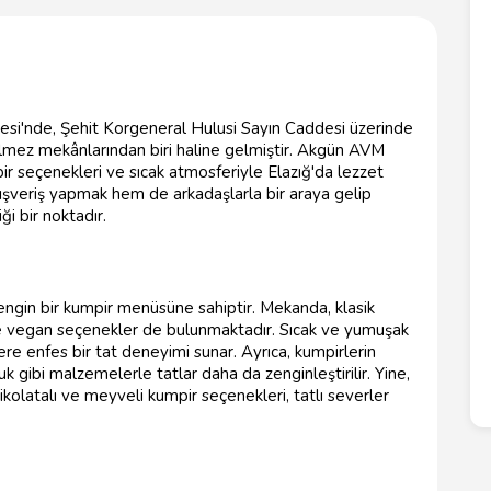
lesi'nde, Şehit Korgeneral Hulusi Sayın Caddesi üzerinde
ilmez mekânlarından biri haline gelmiştir. Akgün AVM
ir seçenekleri ve sıcak atmosferiyle Elazığ'da lezzet
ışveriş yapmak hem de arkadaşlarla bir araya gelip
ği bir noktadır.
engin bir kumpir menüsüne sahiptir. Mekanda, klasik
i ve vegan seçenekler de bulunmaktadır. Sıcak ve yumuşak
re enfes bir tat deneyimi sunar. Ayrıca, kumpirlerin
uk gibi malzemelerle tatlar daha da zenginleştirilir. Yine,
ikolatalı ve meyveli kumpir seçenekleri, tatlı severler