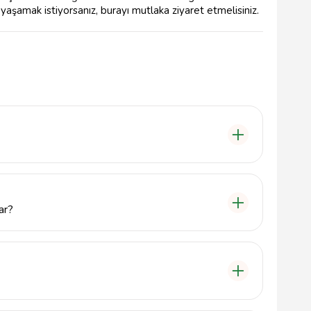
aşamak istiyorsanız, burayı mutlaka ziyaret etmelisiniz.
hallesi'nde, Şehit Korgeneral Hulusi Sayın Cad. Akgün
resinde bulunmaktadır.
ar?
ilmiş farklı kumpir seçenekleri sunmaktadır. Hem klasik
r, damak zevkine hitap etmektedir.
23 numaralı telefonu arayabilirsiniz.