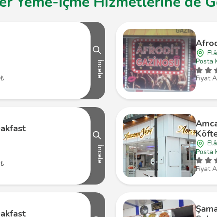
er Yeme-İçme Hizmetlerine de Gö
Afro
Elâ
Posta 
İncele
 ₺
Fiyat A
Amcan
eakfast
Köfte
Elâ
İncele
Posta 
 ₺
Fiyat A
Şama
eakfast