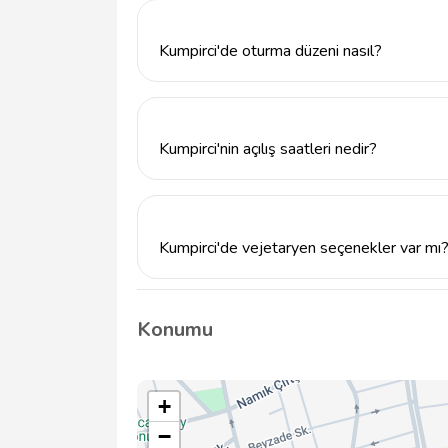
Kumpirci'de oturma düzeni nasıl?
Kumpirci, sıcak bir atmosferde hem arkadaşl
alışveriş yaparken dinlenebileceğiniz oturm
Kumpirci'nin açılış saatleri nedir?
Kumpirci'nin açılış saatleri hakkında kesin b
saatlerinden akşam saatlerine kadar hizmet
önceden aramanız önerilir.
Kumpirci'de vejetaryen seçenekler var mı
Evet, Kumpirci'de vejetaryen malzemelerle
Böylece herkes damak zevkine uygun bir se
Konumu
+
−