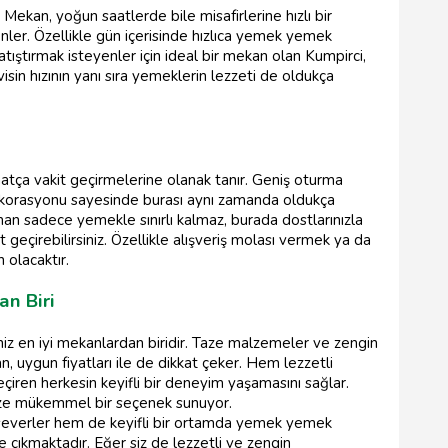
ir. Mekan, yoğun saatlerde bile misafirlerine hızlı bir
nler. Özellikle gün içerisinde hızlıca yemek yemek
atıştırmak isteyenler için ideal bir mekan olan Kumpirci,
in hızının yanı sıra yemeklerin lezzeti de oldukça
ahatça vakit geçirmelerine olanak tanır. Geniş oturma
 dekorasyonu sayesinde burası aynı zamanda oldukça
an sadece yemekle sınırlı kalmaz, burada dostlarınızla
t geçirebilirsiniz. Özellikle alışveriş molası vermek ya da
h olacaktır.
an Biri
iniz en iyi mekanlardan biridir. Taze malzemeler ve zengin
 uygun fiyatları ile de dikkat çeker. Hem lezzetli
iren herkesin keyifli bir deneyim yaşamasını sağlar.
size mükemmel bir seçenek sunuyor.
 severler hem de keyifli bir ortamda yemek yemek
 çıkmaktadır. Eğer siz de lezzetli ve zengin