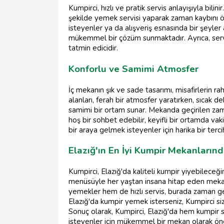
Kumpirci, hızlı ve pratik servis anlayışıyla bilin
şekilde yemek servisi yaparak zaman kaybını ö
isteyenler ya da alışveriş esnasında bir şeyler 
mükemmel bir çözüm sunmaktadır. Ayrıca, servis
tatmin edicidir.
Konforlu ve Samimi Atmosfer
İç mekanın şık ve sade tasarımı, misafirlerin r
alanları, ferah bir atmosfer yaratırken, sıcak
samimi bir ortam sunar. Mekanda geçirilen zam
hoş bir sohbet edebilir, keyifli bir ortamda vaki
bir araya gelmek isteyenler için harika bir terci
Elazığ'ın En İyi Kumpir Mekanlarınd
Kumpirci, Elazığ'da kaliteli kumpir yiyebileceğ
menüsüyle her yaştan insana hitap eden mekan,
yemekler hem de hızlı servis, burada zaman geç
Elazığ'da kumpir yemek isterseniz, Kumpirci 
Sonuç olarak, Kumpirci, Elazığ'da hem kumpir
isteyenler için mükemmel bir mekan olarak öne