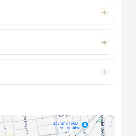
arınızla keyifli vakit geçirebileceğiniz hem de
a alanları sunmaktadır.
ilgiye sahip değiliz, ancak genel olarak öğle
 vermektedir. Ziyaret etmeyi planladığınızda,
?
 hazırlanan kumpir seçenekleri bulunmaktadır.
çenek bulabilir.