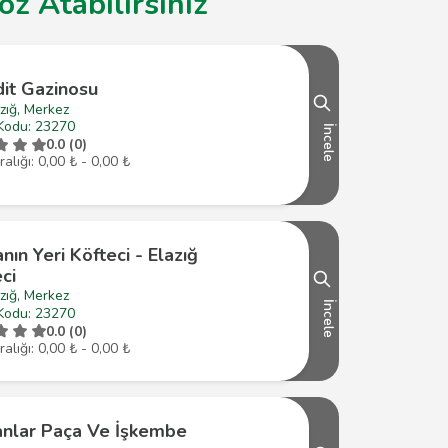
z Atabilirsiniz
dit Gazinosu
zığ, Merkez
Kodu: 23270
İncele
0.0 (0)
ralığı: 0,00 ₺ - 0,00 ₺
ın Yeri Köfteci - Elazığ
ci
zığ, Merkez
İncele
Kodu: 23270
0.0 (0)
ralığı: 0,00 ₺ - 0,00 ₺
nlar Paça Ve İşkembe