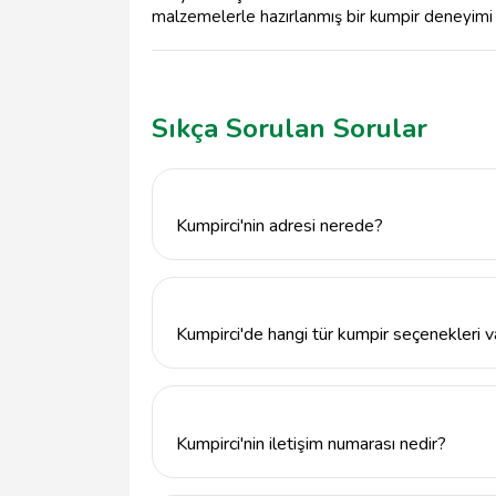
malzemelerle hazırlanmış bir kumpir deneyimi y
Sıkça Sorulan Sorular
Kumpirci'nin adresi nerede?
Kumpirci, Elazığ Merkez'in Bahçelievler Ma
AVM No:18, 23150 Elazığ Merkez/Elazığ ad
Kumpirci'de hangi tür kumpir seçenekleri v
Kumpirci, çeşitli malzemelerle zenginleştir
hem de özel tariflerle hazırlanan kumpirle
Kumpirci'nin iletişim numarası nedir?
Kumpirci ile iletişime geçmek için 53077262