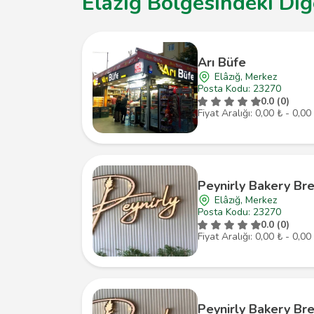
Elâzığ Bölgesindeki Diğ
Arı Büfe
Elâzığ, Merkez
Posta Kodu: 23270
0.0 (0)
Fiyat Aralığı: 0,00 ₺ - 0,00
Peynirly Bakery Br
Elâzığ, Merkez
Posta Kodu: 23270
0.0 (0)
Fiyat Aralığı: 0,00 ₺ - 0,00
Peynirly Bakery Br