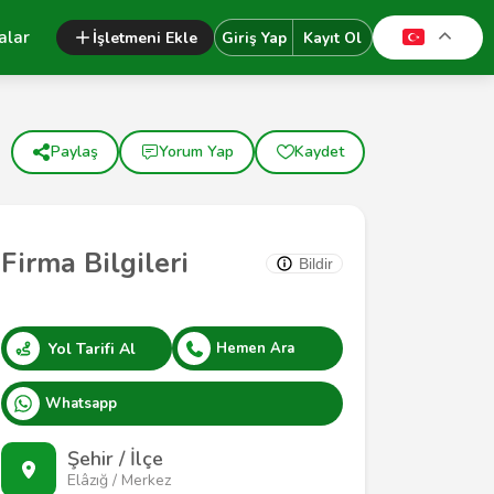
alar
İşletmeni Ekle
Giriş Yap
Kayıt Ol
Paylaş
Yorum Yap
Kaydet
Firma Bilgileri
Bildir
Yol Tarifi Al
Hemen Ara
Whatsapp
Şehir / İlçe
Elâzığ / Merkez