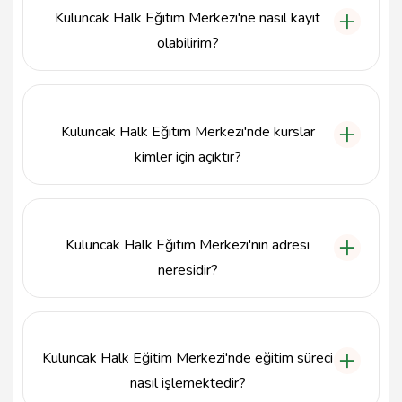
bilgisayar eğitimi, yabancı diller ve meslek edindirme
Kuluncak Halk Eğitim Merkezi'ne nasıl kayıt
programları bulunmaktadır.
olabilirim?
Kuluncak Halk Eğitim Merkezi'ne kayıt olmak için
merkezimize şahsen başvurabilirsiniz. Ayrıca,
telefonla bilgi almak için 4226812242 numarasını
Kuluncak Halk Eğitim Merkezi'nde kurslar
arayabilirsiniz.
kimler için açıktır?
Kuluncak Halk Eğitim Merkezi, ilçede yaşayan her
yaştan bireye açıktır. Hem çocuklar hem de
yetişkinler, ilgi alanlarına göre çeşitli kurslardan
Kuluncak Halk Eğitim Merkezi'nin adresi
yararlanabilir.
neresidir?
Kuluncak Halk Eğitim Merkezi, İstiklal Mah. Belediye
Arkası No:12, Kuluncak/Malatya adresinde
bulunmaktadır.
Kuluncak Halk Eğitim Merkezi'nde eğitim süreci
nasıl işlemektedir?