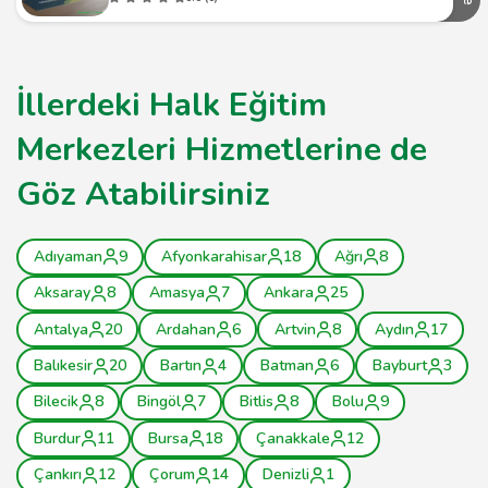
İllerdeki Halk Eğitim
Merkezleri Hizmetlerine de
Göz Atabilirsiniz
Adıyaman
9
Afyonkarahisar
18
Ağrı
8
Aksaray
8
Amasya
7
Ankara
25
Antalya
20
Ardahan
6
Artvin
8
Aydın
17
Balıkesir
20
Bartın
4
Batman
6
Bayburt
3
Bilecik
8
Bingöl
7
Bitlis
8
Bolu
9
Burdur
11
Bursa
18
Çanakkale
12
Çankırı
12
Çorum
14
Denizli
1