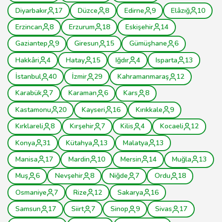
Diyarbakır
17
Düzce
8
Edirne
9
Elâzığ
10
Erzincan
8
Erzurum
18
Eskişehir
14
Gaziantep
9
Giresun
15
Gümüşhane
6
Hakkâri
4
Hatay
15
Iğdır
4
Isparta
13
İstanbul
40
İzmir
29
Kahramanmaraş
12
Karabük
7
Karaman
6
Kars
8
Kastamonu
20
Kayseri
16
Kırıkkale
9
Kırklareli
8
Kırşehir
7
Kilis
4
Kocaeli
12
Konya
31
Kütahya
13
Malatya
13
Manisa
17
Mardin
10
Mersin
14
Muğla
13
Muş
6
Nevşehir
8
Niğde
7
Ordu
18
Osmaniye
7
Rize
12
Sakarya
16
Samsun
17
Siirt
7
Sinop
9
Sivas
17