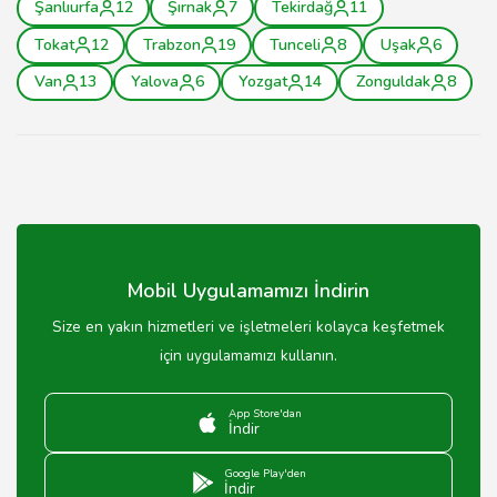
Şanlıurfa
12
Şırnak
7
Tekirdağ
11
Tokat
12
Trabzon
19
Tunceli
8
Uşak
6
Van
13
Yalova
6
Yozgat
14
Zonguldak
8
Mobil Uygulamamızı İndirin
Size en yakın hizmetleri ve işletmeleri kolayca keşfetmek
için uygulamamızı kullanın.
App Store'dan
İndir
Google Play'den
İndir