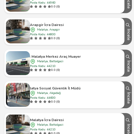
İncele
Posta Kodu: 44960
0.0 (0)
Arapgir İcra Dairesi
Malatya, Arapgir
İncele
Posta Kodu: 44800
0.0 (0)
Tüvtürk Malatya Merkez Araç Muayene İstasyonu
Malatya, Battalgazi
İncele
Posta Kodu: 44210
0.0 (0)
Malatya Sosyal Güvenlik İl Müdürlüğü
Malatya, Akçadağ
İncele
Posta Kodu: 44600
0.0 (0)
Malatya İcra Dairesi
Malatya, Battalgazi
İncele
Posta Kodu: 44210
0.0 (0)