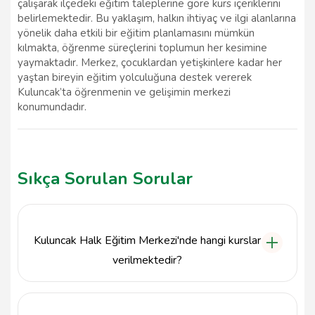
çalışarak ilçedeki eğitim taleplerine göre kurs içeriklerini
belirlemektedir. Bu yaklaşım, halkın ihtiyaç ve ilgi alanlarına
yönelik daha etkili bir eğitim planlamasını mümkün
kılmakta, öğrenme süreçlerini toplumun her kesimine
yaymaktadır. Merkez, çocuklardan yetişkinlere kadar her
yaştan bireyin eğitim yolculuğuna destek vererek
Kuluncak’ta öğrenmenin ve gelişimin merkezi
konumundadır.
Sıkça Sorulan Sorular
Kuluncak Halk Eğitim Merkezi'nde hangi kurslar
verilmektedir?
Kuluncak Halk Eğitim Merkezi, çeşitli alanlarda
kurslar sunmaktadır. Bu kurslar arasında el sanatları,