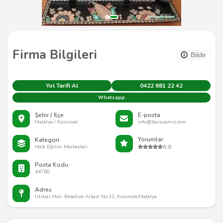
Firma Bilgileri
Bildir
Yol Tarifi Al
0422 681 22 42
Whatsapp
Şehir / İlçe
E-posta
Malatya / Kuluncak
info@tavsiyemiz.com
Yorumlar
Kategori
0.0
Halk Eğitim Merkezleri
Posta Kodu
44760
Adres
İstiklal Mah. Belediye Arkası No:12, Kuluncak/Malatya