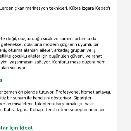
llerden çıkan marinasyon teknikleri, Kübra Izgara Kebap'ı
le değil, oluşturduğu sıcak ve samimi ortamla da
mı, geleneksel dokularla modern çizgilerin uyumlu bir
iş oturma alanları, aileler, arkadaş grupları ve iş
ellikle çocuklu aileler için düşünülen güvenli ve rahat
eyimi yaşanmasını sağlıyor. Konforlu masa düzeni, hem
 alan sunuyor.
ı
r zaman ön planda tutuyor. Profesyonel hizmet anlayışı,
titiz bir sunum ile kendisini gösteriyor. Siparişler
r an misafirlerin taleplerini karşılamak için hazır
rin Kübra Izgara Kebap’ı tercih etme sebeplerinden biri
ar İçin İdeal