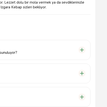
r. Lezzet dolu bir mola vermek ya da sevdiklerinizle
zgara Kebap sizleri bekliyor.
 sunuluyor?
al lezzetleriyle öne çıkıyor. Geleneksel tariflerle
 etler menümüzde yer alıyor.
esinde, Fevziçakmak Mahallesi, Kudüs Cd. No:34