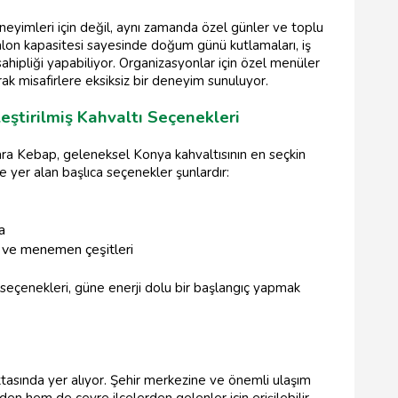
yimleri için değil, aynı zamanda özel günler ve toplu
salon kapasitesi sayesinde doğum günü kutlamaları, iş
 sahipliği yapabiliyor. Organizasyonlar için özel menüler
arak misafirlere eksiksiz bir deneyim sunuluyor.
ştirilmiş Kahvaltı Seçenekleri
ra Kebap, geleneksel Konya kahvaltısının en seçkin
 yer alan başlıca seçenekler şunlardır:
a
 ve menemen çeşitleri
seçenekleri, güne enerji dolu bir başlangıç yapmak
tasında yer alıyor. Şehir merkezine ve önemli ulaşım
den hem de çevre ilçelerden gelenler için erişilebilir