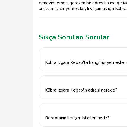
deneyimlemesi gereken bir adres haline geliyo
unutulmaz bir yemek keyfi yaşamak için Kübra I
Sıkça Sorulan Sorular
Kübra Izgara Kebap'ta hangi tür yemekler
Kübra Izgara Kebap, özellikle kebap ve mang
hazırlanan çeşitli kebap çeşitleri ve ızgara
Kübra Izgara Kebap'ın adresi nerede?
Kübra Izgara Kebap, Konya'nın Karatay ilç
adresinde bulunmaktadır.
Restoranın iletişim bilgileri nedir?