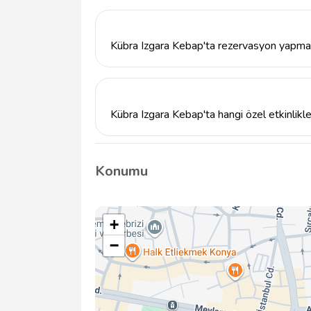
Kübra Izgara Kebap ile iletişime geçmek içi
Kübra Izgara Kebap'ta rezervasyon yapm
Yoğun saatlerde yer bulmak için rezervasyo
iletişime geçebilirsiniz.
Kübra Izgara Kebap'ta hangi özel etkinlikl
Kübra Izgara Kebap, özel günler ve kutlamala
restoran ile iletişime geçerek bilgi alabilirsin
Konumu
+
−