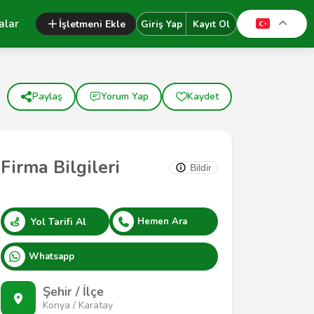
alar
İşletmeni Ekle
Giriş Yap
Kayıt Ol
Paylaş
Yorum Yap
Kaydet
Firma Bilgileri
Bildir
Yol Tarifi Al
Hemen Ara
Whatsapp
Şehir / İlçe
Konya / Karatay