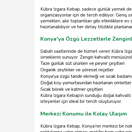
Kübra Izgara Kebap, sadece günlük yemek dene
organizasyonlar için de tercih ediliyor. Geniş 
yemekleri, aile toplantıları gibi etkinliklere ev
hazırlanabiliyor ve her detay titizlikle planlan
Konya'ya Özgü Lezzetlerle Zenginle
Sabah saatlerinde de hizmet veren Kübra Izga
örneklerini sunuyor. Zengin kahvaltı menüsünde
Taze günlük süt ürünleri ve peynir çeşitleri
Organik zeytinler ve yöresel reçeller
Konya'ya özgü tandır ekmeği ve sıcak bazlam
Doğal köy yumurtasından hazırlanan omletler
Sıcak börek ve katmer çeşitleri
Kübra Izgara Kebap’ın sunduğu doğal kahvaltı 
isteyenler için ideal bir tercih oluşturuyor.
Merkezi Konumu ile Kolay Ulaşım
Kübra Izgara Kebap, Konya’nın merkezi bir nok
noktalarına yakın olması, mekânı hem şehir için