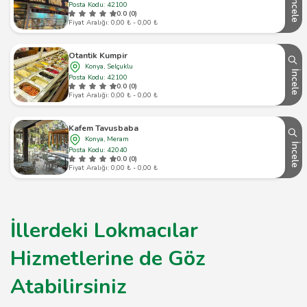
İncele
Posta Kodu: 42100
0.0 (0)
Fiyat Aralığı: 0,00 ₺ - 0,00 ₺
Otantik Kumpir
Konya, Selçuklu
İncele
Posta Kodu: 42100
0.0 (0)
Fiyat Aralığı: 0,00 ₺ - 0,00 ₺
Kafem Tavusbaba
Konya, Meram
İncele
Posta Kodu: 42040
0.0 (0)
Fiyat Aralığı: 0,00 ₺ - 0,00 ₺
İllerdeki Lokmacılar
Hizmetlerine de Göz
Atabilirsiniz