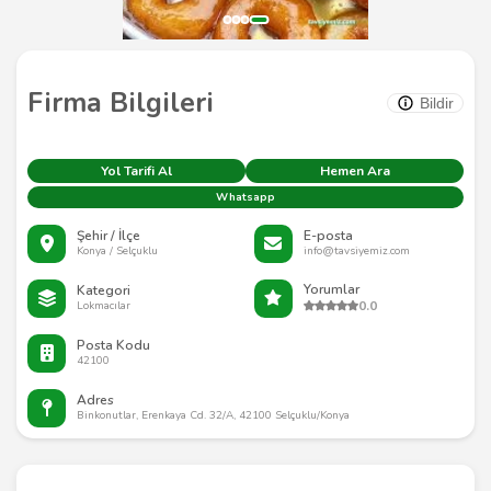
Firma Bilgileri
Bildir
Yol Tarifi Al
Hemen Ara
Whatsapp
Şehir / İlçe
E-posta
Konya / Selçuklu
info@tavsiyemiz.com
Yorumlar
Kategori
0.0
Lokmacılar
Posta Kodu
42100
Adres
Binkonutlar, Erenkaya Cd. 32/A, 42100 Selçuklu/Konya