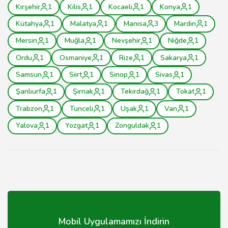
Kırşehir
1
Kilis
1
Kocaeli
1
Konya
1
Kütahya
1
Malatya
1
Manisa
3
Mardin
1
Mersin
1
Muğla
1
Nevşehir
1
Niğde
1
Ordu
1
Osmaniye
1
Rize
1
Sakarya
1
Samsun
1
Siirt
1
Sinop
1
Sivas
1
Şanlıurfa
1
Şırnak
1
Tekirdağ
1
Tokat
1
Trabzon
1
Tunceli
1
Uşak
1
Van
1
Yalova
1
Yozgat
1
Zonguldak
1
Mobil Uygulamamızı İndirin