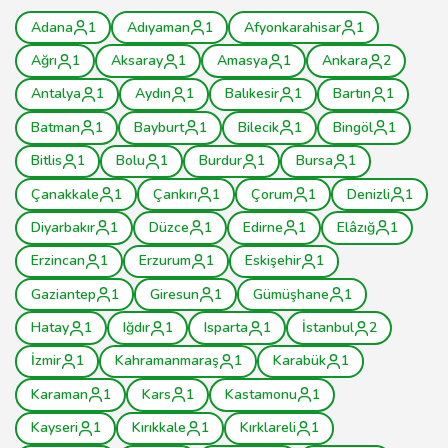
Adana
1
Adıyaman
1
Afyonkarahisar
1
Ağrı
1
Aksaray
1
Amasya
1
Ankara
2
Antalya
1
Aydın
1
Balıkesir
1
Bartın
1
Batman
1
Bayburt
1
Bilecik
1
Bingöl
1
Bitlis
1
Bolu
1
Burdur
1
Bursa
1
Çanakkale
1
Çankırı
1
Çorum
1
Denizli
1
Diyarbakır
1
Düzce
1
Edirne
1
Elâzığ
1
Erzincan
1
Erzurum
1
Eskişehir
1
Gaziantep
1
Giresun
1
Gümüşhane
1
Hatay
1
Iğdır
1
Isparta
1
İstanbul
2
İzmir
1
Kahramanmaraş
1
Karabük
1
Karaman
1
Kars
1
Kastamonu
1
Kayseri
1
Kırıkkale
1
Kırklareli
1