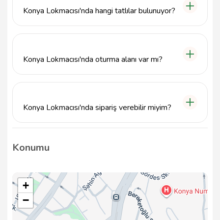
Konya Lokmacısı'nda hangi tatlılar bulunuyor?
Konya Lokmacısı, taze ve çıtır çıtır lokma tatlıları ile
ünlüdür. Ayrıca çeşitli atıştırmalık seçenekleri de
sunmaktadır.
Konya Lokmacısı'nda oturma alanı var mı?
Evet, Konya Lokmacısı, samimi bir atmosferde
konuklarını ağırlamak için oturma alanına sahiptir.
Konya Lokmacısı'nda sipariş verebilir miyim?
Evet, Konya Lokmacısı'ndan telefonla ya da
doğrudan mekana giderek sipariş verebilirsiniz.
Konumu
+
−