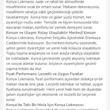
Konya Lokmacısı, sade ve rahat bir atmosferde
misafirlerine sıcak bir ortam sunar. Mekanın dekorasyonu,
misafirlerin rahatça vakit geçirebileceği şekilde
tasarlanmıştır. Ayrıca hızlı ve güler yüzlü hizmet, her
ziyaretçiyi mutlu eder. Temizlik ve hijyen konusunda titiz
davranan mekan, konforlu bir yemek deneyimi sunar.
Konum ve Ulaşım: Kolay Ulaşılabilir Merkezî Konum
Konya Lokmacısı, Konya'nın Selçuklu ilçesindeki Erenkaya
Caddesi'nde bulunuyor. Bu merkezi konumu sayesinde,
şehre gelen ziyaretçiler ve yerel halk kolayca ulaşabiliyor.
Toplu taşıma araçlarıyla ve özel araçla rahatça ulaşılabilir
bir noktadadır. Ayrıca çevresinde çeşitli alışveriş noktaları
ve sosyal alanlar bulunur, böylece ziyaretçilerin gezinti
yapma imkanı da olur.
Fiyat-Performans: Lezzetli ve Uygun Fiyatlar
Konya Lokmacısı, fiyat-performans açısından oldukça iyi bir
mekan olarak öne çıkar. Lezzetli lokmalar ve tatlılar, uygun
fiyatlarla sunulmaktadır. Hem yerel halk hem de dışarıdan
gelen ziyaretçiler için ekonomik ve lezzetli bir seçenek
sunar.
Konya'da Tatlı Bir Mola İçin Konya Lokmacısı
Konya Lokmacısı, Konya’da tatlı severlerin vazgeçilmezi