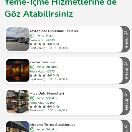
Yeme-İçme Hizmetlerine de
Göz Atabilirsiniz
Yaylapınar Dinlenme Tesisleri
Konya, Meram
İncele
Posta Kodu: 42040
0.0 (0)
Fiyat Aralığı: 0,00 ₺ - 0,00 ₺
Konya Türküevi
Konya, Tuzlukçu
İncele
Posta Kodu: 42970
0.0 (0)
Fiyat Aralığı: 0,00 ₺ - 0,00 ₺
Miss Unlu Mamulleri
Konya, Selçuklu
İncele
Posta Kodu: 42100
0.0 (0)
Fiyat Aralığı: 0,00 ₺ - 0,00 ₺
Akdeniz Toros Steakhouse
Konya, Selçuklu