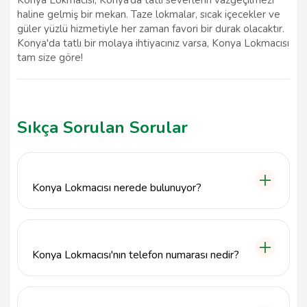
haline gelmiş bir mekan. Taze lokmalar, sıcak içecekler ve
güler yüzlü hizmetiyle her zaman favori bir durak olacaktır.
Konya'da tatlı bir molaya ihtiyacınız varsa, Konya Lokmacısı
tam size göre!
Sıkça Sorulan Sorular
Konya Lokmacısı nerede bulunuyor?
Konya Lokmacısı, Selçuklu ilçesinde, Erenkaya
Caddesi'nde, Binkonutlar Mahallesi'nde yer
almaktadır.
Konya Lokmacısı'nın telefon numarası nedir?
Konya Lokmacısı'nın telefon numarası 546 655 55
09'dur.