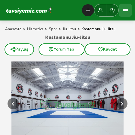
Tavsiyemiz Anasayfa
Anasayfa
>
Hizmetler
>
Spor
>
Jiu-Jitsu
>
Kastamonu Jiu-Jitsu
Kastamonu Jiu-Jitsu
Paylaş
Yorum Yap
Kaydet