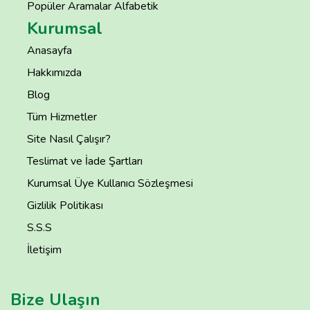
Popüler Aramalar Alfabetik
Kurumsal
Anasayfa
Hakkımızda
Blog
Tüm Hizmetler
Site Nasıl Çalışır?
Teslimat ve İade Şartları
Kurumsal Üye Kullanıcı Sözleşmesi
Gizlilik Politikası
S.S.S
İletişim
Bize Ulaşın