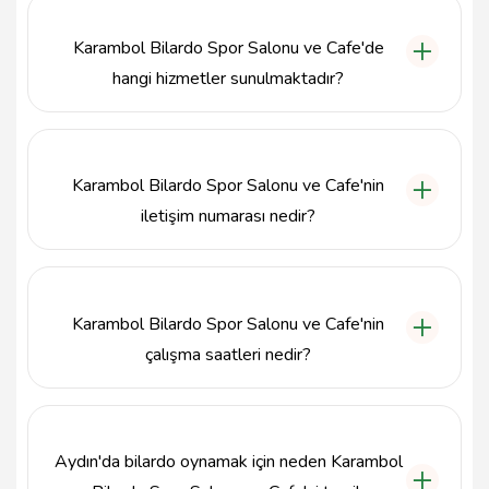
2017. Sk. no:15 / b, 09020 Aydın Merkez/Aydın
adresinde bulunmaktadır.
Karambol Bilardo Spor Salonu ve Cafe'de
hangi hizmetler sunulmaktadır?
Karambol Bilardo Spor Salonu ve Cafe, çeşitli
bilardo masaları ile bilardo hizmeti sunmanın yanı
sıra, keyifli bir kafe deneyimi de sağlamaktadır.
Karambol Bilardo Spor Salonu ve Cafe'nin
iletişim numarası nedir?
Karambol Bilardo Spor Salonu ve Cafe'ye 544 630
00 84 numaralı telefondan ulaşabilirsiniz.
Karambol Bilardo Spor Salonu ve Cafe'nin
çalışma saatleri nedir?
Karambol Bilardo Spor Salonu ve Cafe'nin çalışma
saatleri hakkında bilgi almak için doğrudan iletişim
numarasını arayarak bilgi edinebilirsiniz.
Aydın'da bilardo oynamak için neden Karambol