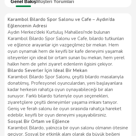
Genel Bakış
Müşteri Yorumları
Karambol Bilardo Spor Salonu ve Cafe – Aydın’da
Eğlencenin Adresi
Aydın Merkez’deki Kurtuluş Mahallesi'nde bulunan
Karambol Bilardo Spor Salonu ve Cafe, bilardo tutkunları
ve eğlence arayanlar için vazgeçilmez bir mekan. Hem
oyun oynamak hem de keyifli bir kafe deneyimi yaşamak
isteyenler için ideal bir ortam sunan bu mekan, hem yerel
halkın hem de şehri ziyaret edenlerin ilgisini çekiyor.
Bilardo Severler İçin Ideal Bir Mekan
Karambol Bilardo Spor Salonu, çeşitli bilardo masalarıyla
donatılmış. Profesyonel oyunculardan, yeni başlayanlara
kadar herkesin rahatça oyun oynayabileceği bir alan
sunuyor. Farklı bilardo türleriyle oyun seçenekleri,
ziyaretçilere çeşitli deneyimler yaşama imkanı tanıyor.
Geniş ve ferah salonu ile oyun sırasında rahatça hareket
edebilir, keyifli bir oyun deneyimi yaşayabilirsiniz.
Sosyal Bir Ortam ve Eğlence
Karambol Bilardo, yalnızca bir oyun salonu olmanın ötesine
geçiyor. Sosyal bir etkinlik alanı olarak da büyük beğeni