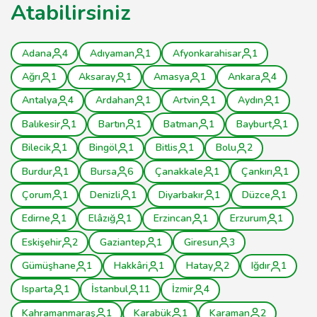
Atabilirsiniz
Adana
4
Adıyaman
1
Afyonkarahisar
1
Ağrı
1
Aksaray
1
Amasya
1
Ankara
4
Antalya
4
Ardahan
1
Artvin
1
Aydın
1
Balıkesir
1
Bartın
1
Batman
1
Bayburt
1
Bilecik
1
Bingöl
1
Bitlis
1
Bolu
2
Burdur
1
Bursa
6
Çanakkale
1
Çankırı
1
Çorum
1
Denizli
1
Diyarbakır
1
Düzce
1
Edirne
1
Elâzığ
1
Erzincan
1
Erzurum
1
Eskişehir
2
Gaziantep
1
Giresun
3
Gümüşhane
1
Hakkâri
1
Hatay
2
Iğdır
1
Isparta
1
İstanbul
11
İzmir
4
Kahramanmaraş
1
Karabük
1
Karaman
2