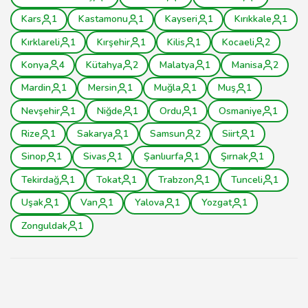
Kars
1
Kastamonu
1
Kayseri
1
Kırıkkale
1
Kırklareli
1
Kırşehir
1
Kilis
1
Kocaeli
2
Konya
4
Kütahya
2
Malatya
1
Manisa
2
Mardin
1
Mersin
1
Muğla
1
Muş
1
Nevşehir
1
Niğde
1
Ordu
1
Osmaniye
1
Rize
1
Sakarya
1
Samsun
2
Siirt
1
Sinop
1
Sivas
1
Şanlıurfa
1
Şırnak
1
Tekirdağ
1
Tokat
1
Trabzon
1
Tunceli
1
Uşak
1
Van
1
Yalova
1
Yozgat
1
Zonguldak
1