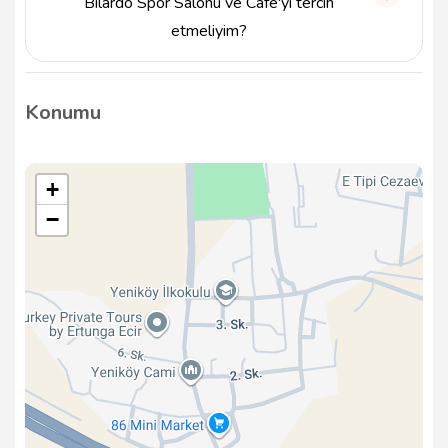
Bilardo Spor Salonu ve Cafe'yi tercih
etmeliyim?
Karambol Bilardo Spor Salonu ve Cafe, hem
profesyonel hem de yeni başlayan oyuncular için
Konumu
uygun bir ortam sunarak bilardo tutkunlarının
beklentilerini karşılamaktadır.
+
−