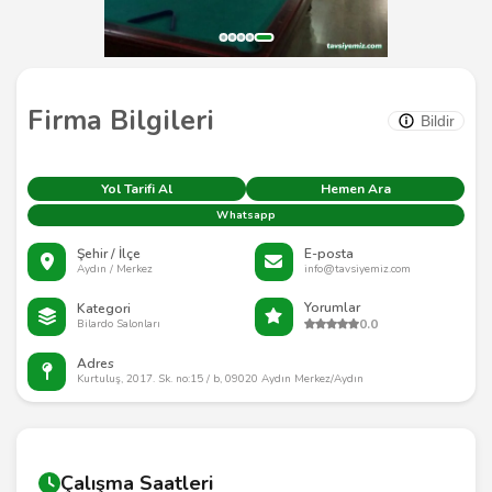
Firma Bilgileri
Bildir
Yol Tarifi Al
Hemen Ara
Whatsapp
Şehir / İlçe
E-posta
Aydın / Merkez
info@tavsiyemiz.com
Yorumlar
Kategori
0.0
Bilardo Salonları
Adres
Kurtuluş, 2017. Sk. no:15 / b, 09020 Aydın Merkez/Aydın
Çalışma Saatleri