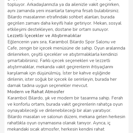
topluyor. Arkadaşlarınızla ya da ailenizle vakit geçirirken,
aynı zamanda yeni insanlarla tanışma fırsatı bulabilirsiniz.
Bilardo masalarının etrafındaki sohbet alanları, burada
geçirilen zamanı daha keyifli hale getiriyor. Mekan, sosyal
etkileşimi destekleyen, dostane bir ortam sunuyor.
Lezzetli İçecekler ve Atıştırmalıklar
Eğlencenin yanı sıra, Karambol Bilardo Spor Salonu ve
Cafe, zengin bir içecek menüsüne de sahip. Oyun aralarında
dinlenirken, çeşitli içecekler ve atıştırmalıklarla kendinizi
şımartabilirsiniz. Farklı içecek seçenekleri ve lezzetli
atıştırmalıklar, mekanda vakit geçirenlerin ihtiyaçlarını
karşılamak için düşünülmüş. İster bir kahve eşliğinde
dinlenin, ister soğuk bir içecek ile serinleyin, burada her
damak tadına uygun seçenekler mevcut.
Modern ve Rahat Atmosfer
Karambol Bilardo, şık ve modern bir tasarıma sahip. Ferah
ve konforlu ortamı, burada vakit geçirenlerin rahatça oyun
oynayabileceği ve dinlenebileceği bir alan yaratıyor.
Bilardo masaları ve salonun düzeni, mekana gelen herkesin
rahatlıkla oyun oynamasına olanak tanıyor. Ayrıca, iç
mekandaki sıcak atmosfer, herkesin kendini rahat