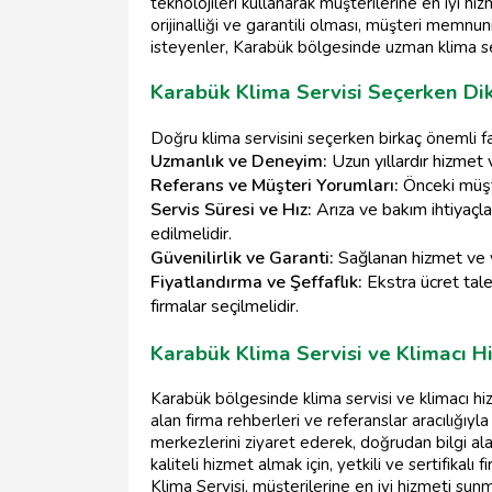
teknolojileri kullanarak müşterilerine en iyi hi
orijinalliği ve garantili olması, müşteri memnuni
isteyenler, Karabük bölgesinde uzman klima ser
Karabük Klima Servisi Seçerken Di
Doğru klima servisini seçerken birkaç önemli 
Uzmanlık ve Deneyim:
Uzun yıllardır hizmet 
Referans ve Müşteri Yorumları:
Önceki müşte
Servis Süresi ve Hız:
Arıza ve bakım ihtiyaçlar
edilmelidir.
Güvenilirlik ve Garanti:
Sağlanan hizmet ve y
Fiyatlandırma ve Şeffaflık:
Ekstra ücret tal
firmalar seçilmelidir.
Karabük Klima Servisi ve Klimacı H
Karabük bölgesinde klima servisi ve klimacı hi
alan firma rehberleri ve referanslar aracılığıyl
merkezlerini ziyaret ederek, doğrudan bilgi alab
kaliteli hizmet almak için, yetkili ve sertifikal
Klima Servisi, müşterilerine en iyi hizmeti su