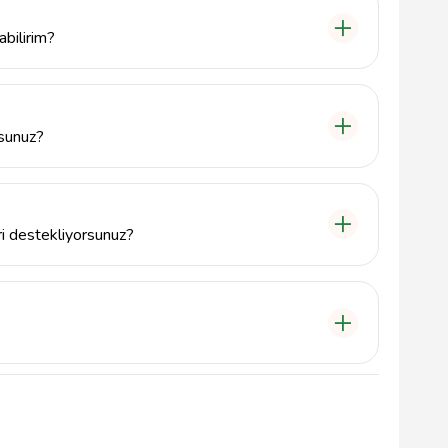
rformansını artırmak için gerekli kontrolleri de
abilirim?
şime geçerek telefon numaramız olan 8503051860
miz, en kısa sürede sizinle iletişime geçecektir.
rsunuz?
ızaların tespitini yaparak, gerekli onarımları
er türlü arıza için güvenilir ve hızlı çözümler
ri destekliyorsunuz?
ve modelde klima montajı yapmaktadır. İhtiyacınıza
izle birlikte çalışıyoruz.
sını sağlar, enerji tasarrufu yapmanıza yardımcı olur
ervisi olarak, bu konuda uzman ekibimizle hizmet