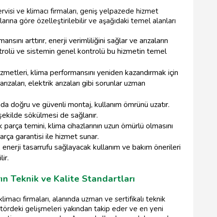
visi ve klimacı firmaları, geniş yelpazede hizmet
larına göre özelleştirilebilir ve aşağıdaki temel alanları
sını arttırır, enerji verimliliğini sağlar ve arızaların
ntrolü ve sistemin genel kontrolü bu hizmetin temel
hizmetleri, klima performansını yeniden kazandırmak için
rızaları, elektrik arızaları gibi sorunlar uzman
nda doğru ve güvenli montaj, kullanım ömrünü uzatır.
r şekilde sökülmesi de sağlanır.
k parça temini, klima cihazlarının uzun ömürlü olmasını
parça garantisi ile hizmet sunar.
 enerji tasarrufu sağlayacak kullanım ve bakım önerileri
ir.
ın Teknik ve Kalite Standartları
limacı firmaları, alanında uzman ve sertifikalı teknik
ktördeki gelişmeleri yakından takip eder ve en yeni