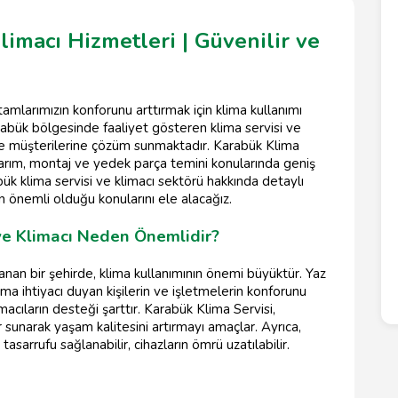
limacı Hizmetleri | Güvenilir ve
mlarımızın konforunu arttırmak için klima kullanımı
rabük bölgesinde faaliyet gösteren klima servisi ve
lerle müşterilerine çözüm sunmaktadır. Karabük Klima
onarım, montaj ve yedek parça temini konularında geniş
ük klima servisi ve klimacı sektörü hakkında detaylı
n önemli olduğu konularını ele alacağız.
ve Klimacı Neden Önemlidir?
anan bir şehirde, klima kullanımının önemi büyüktür. Yaz
ıtma ihtiyacı duyan kişilerin ve işletmelerin konforunu
macıların desteği şarttır. Karabük Klima Servisi,
r sunarak yaşam kalitesini artırmayı amaçlar. Ayrıca,
asarrufu sağlanabilir, cihazların ömrü uzatılabilir.