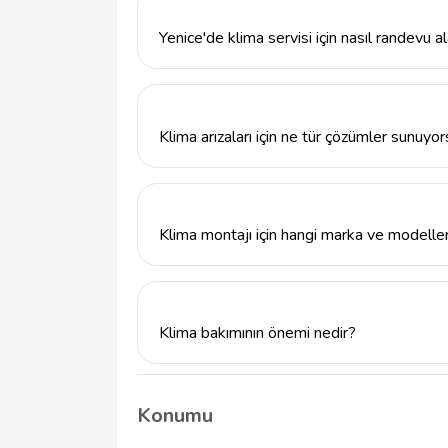
hizmetler sunmaktadır. Ayrıca, klimanızın pe
yapıyoruz.
Yenice'de klima servisi için nasıl randevu al
Yenice'de Karabük Klima Servisi ile ileti
üzerinden randevu alabilirsiniz. Uzman ekibi
Klima arızaları için ne tür çözümler sunuyo
Karabük Klima Servisi olarak, klimanızdaki ar
profesyonel bir şekilde gerçekleştiriyoruz. H
sunuyoruz.
Klima montajı için hangi marka ve modelle
Karabük Klima Servisi, birçok farklı marka 
uygun en iyi çözümü sunmak için uzman ekibim
Klima bakımının önemi nedir?
Düzenli klima bakımı, cihazın verimli çalışma
ve arızaların önüne geçer. Karabük Klima S
Konumu
veriyoruz.