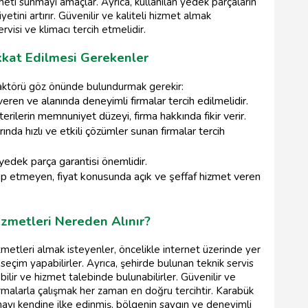
zmeti sunmayı amaçlar. Ayrıca, kullanılan yedek parçaların
yetini artırır. Güvenilir ve kaliteli hizmet almak
visi ve klimacı tercih etmelidir.
kkat Edilmesi Gerekenler
faktörü göz önünde bulundurmak gerekir:
veren ve alanında deneyimli firmalar tercih edilmelidir.
rilerin memnuniyet düzeyi, firma hakkında fikir verir.
ında hızlı ve etkili çözümler sunan firmalar tercih
edek parça garantisi önemlidir.
ep etmeyen, fiyat konusunda açık ve şeffaf hizmet veren
izmetleri Nereden Alınır?
zmetleri almak isteyenler, öncelikle internet üzerinde yer
a seçim yapabilirler. Ayrıca, şehirde bulunan teknik servis
ilir ve hizmet talebinde bulunabilirler. Güvenilir ve
ı firmalarla çalışmak her zaman en doğru tercihtir. Karabük
nmayı kendine ilke edinmiş, bölgenin saygın ve deneyimli