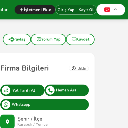
alar
İşletmeni Ekle
Giriş Yap
Kayıt Ol
Paylaş
Yorum Yap
Kaydet
Firma Bilgileri
Bildir
Yol Tarifi Al
Hemen Ara
Whatsapp
Şehir / İlçe
Karabük / Yenice