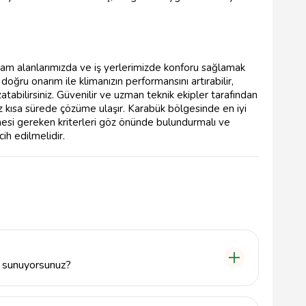
aşam alanlarımızda ve iş yerlerimizde konforu sağlamak
oğru onarım ile klimanızın performansını artırabilir,
atabilirsiniz. Güvenilir ve uzman teknik ekipler tarafından
z kısa sürede çözüme ulaşır. Karabük bölgesinde en iyi
lmesi gereken kriterleri göz önünde bulundurmalı ve
ih edilmelidir.
i sunuyorsunuz?
, montaj ve yedek parça temini gibi geniş kapsamlı