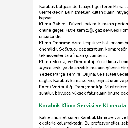
Karabük bölgesinde faaliyet gösteren klima ser
vermektedir. Bu hizmetler, kullanıcıların ihtiyaç
kapsar:
Klima Bakımı:
Düzenli bakım, klimanın performan
önüne geçer. Filtre temizliği, gaz seviyesi ko
unsurlarıdır.
Klima Onarımı:
Arıza tespiti ve hızlı onarım 
önemlidir. Soğutucu gaz sızıntıları, kompresör a
teknisyenler tarafından çözümlenir.
Klima Montaj ve Demontaj:
Yeni klima alımı
Ayrıca, eski ya da arızalı klimaların güvenli bi
Yedek Parça Temini:
Orijinal ve kaliteli yede
sağlar. Karabük klima servisi, orijinal ürün ve 
Enerji Verimliliği Danışmanlığı:
Müşterilere,
sunulur, böylece yüksek faturaların önüne geçil
Karabük Klima Servisi ve Klimacılar
Kaliteli hizmet sunan Karabük klima servisi ve k
ekiplerle çalışmaktadır. Bu profesyoneller, se