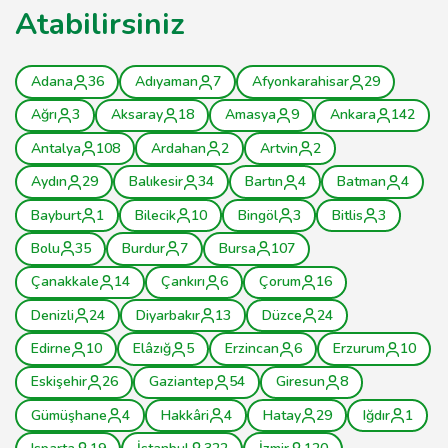
Atabilirsiniz
Adana
36
Adıyaman
7
Afyonkarahisar
29
Ağrı
3
Aksaray
18
Amasya
9
Ankara
142
Antalya
108
Ardahan
2
Artvin
2
Aydın
29
Balıkesir
34
Bartın
4
Batman
4
Bayburt
1
Bilecik
10
Bingöl
3
Bitlis
3
Bolu
35
Burdur
7
Bursa
107
Çanakkale
14
Çankırı
6
Çorum
16
Denizli
24
Diyarbakır
13
Düzce
24
Edirne
10
Elâzığ
5
Erzincan
6
Erzurum
10
Eskişehir
26
Gaziantep
54
Giresun
8
Gümüşhane
4
Hakkâri
4
Hatay
29
Iğdır
1