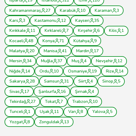
Isparta
19
İstanbul
322
İzmir
120
Kahramanmaraş
27
Karabük
10
Karaman
3
Kars
3
Kastamonu
12
Kayseri
35
Kırıkkale
11
Kırklareli
7
Kırşehir
6
Kilis
1
Kocaeli
48
Konya
71
Kütahya
9
Malatya
20
Manisa
41
Mardin
17
Mersin
34
Muğla
37
Muş
4
Nevşehir
12
Niğde
14
Ordu
10
Osmaniye
19
Rize
14
Sakarya
28
Samsun
31
Siirt
4
Sinop
5
Sivas
17
Şanlıurfa
16
Şırnak
4
Tekirdağ
27
Tokat
7
Trabzon
10
Tunceli
1
Uşak
11
Van
8
Yalova
5
Yozgat
8
Zonguldak
13