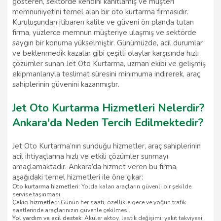
gösteren, sektörde kendini kanıtlamış ve müşteri
memnuniyetini temel alan bir oto kurtarma firmasıdır.
Kuruluşundan itibaren kalite ve güveni ön planda tutan
firma, yüzlerce memnun müşteriye ulaşmış ve sektörde
saygın bir konuma yükselmiştir. Günümüzde, acil durumlar
ve beklenmedik kazalar gibi çeşitli olaylar karşısında hızlı
çözümler sunan Jet Oto Kurtarma, uzman ekibi ve gelişmiş
ekipmanlarıyla teslimat süresini minimuma indirerek, araç
sahiplerinin güvenini kazanmıştır.
Jet Oto Kurtarma Hizmetleri Nelerdir?
Ankara'da Neden Tercih Edilmektedir?
Jet Oto Kurtarma’nın sunduğu hizmetler, araç sahiplerinin
acil ihtiyaçlarına hızlı ve etkili çözümler sunmayı
amaçlamaktadır. Ankara’da hizmet veren bu firma,
aşağıdaki temel hizmetleri ile öne çıkar:
Oto kurtarma hizmetleri
: Yolda kalan araçların güvenli bir şekilde
servise taşınması.
Çekici hizmetleri
: Günün her saati, özellikle gece ve yoğun trafik
saatlerinde araçlarınızın güvenle çekilmesi.
Yol yardım ve acil destek
: Aküler aktoy, lastik değişimi, yakıt takviyesi