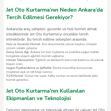
Jet Oto Kurtarma’nın Neden Ankara’da
Tercih Edilmesi Gerekiyor?
Ankara’da araç sahipleri, güvenilir ve hızlı hizmet almak
istediklerinde Jet Oto Kurtarma’yı öncelikle tercih
etmektedir. Bu tercih edilme sebepleri arasında:
Hızlı ve Güvenilir Hizmet
: Acil durumlarda zaman kaybını önleyen
çözüm odaklı çalışma.
Geniş Servis Ağı
: Ankara’nın tüm ilçelerine ve özellikle yoğun trafikli
bölgelere ulaşım ağırlıklı hizmet sağlama.
Uzman Teknisyenler
: Eğitimli ve deneyimli personel kadrosu ile yüksek
başarı oranı.
Uygun Fiyatlandırma ve Şeffaflık
: Ekstra masraflar konusunda
müşteriye açık ve net bilgi sunma.
7/24 Hizmet
: Günün her saati, hafta sonları ve resmi tatillerde dahi
hizmet garantisi.
Jet Oto Kurtarma'nın Kullanılan
Ekipmanları ve Teknolojisi
Gelişmiş ekipmanlar ve teknolojik altyapı ile çalışan Jet Oto