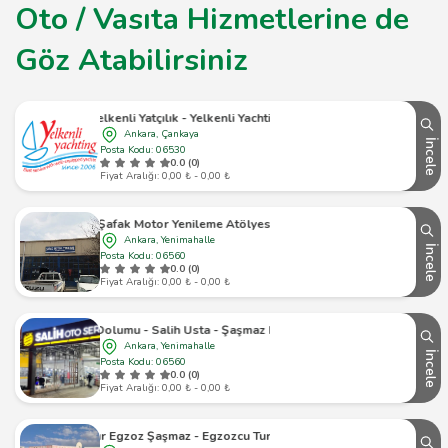
Oto / Vasıta Hizmetlerine de
Göz Atabilirsiniz
Yelkenli Yatçılık - Yelkenli Yachting
Ankara, Çankaya
İncele
Posta Kodu: 06530
0.0 (0)
Fiyat Aralığı: 0,00 ₺ - 0,00 ₺
Şafak Motor Yenileme Atölyesi
Ankara, Yenimahalle
İncele
Posta Kodu: 06560
0.0 (0)
Fiyat Aralığı: 0,00 ₺ - 0,00 ₺
a Gazı Dolumu - Salih Usta - Şaşmaz Klima Gazı Bakımı Ve Tamiri
Ankara, Yenimahalle
İncele
Posta Kodu: 06560
0.0 (0)
Fiyat Aralığı: 0,00 ₺ - 0,00 ₺
Çopur Egzoz Şaşmaz - Egzozcu Turgay Usta