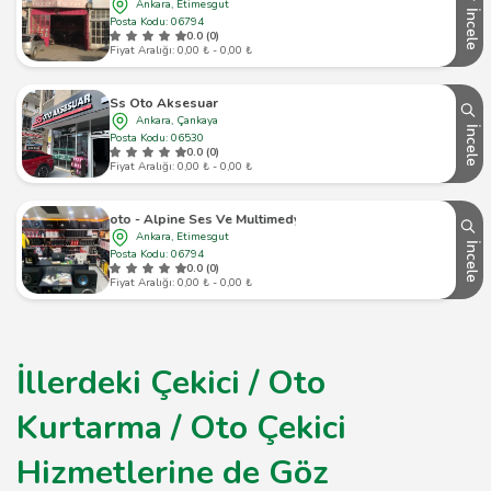
Ankara, Etimesgut
İncele
Posta Kodu: 06794
0.0 (0)
Fiyat Aralığı: 0,00 ₺ - 0,00 ₺
Ss Oto Aksesuar
Ankara, Çankaya
İncele
Posta Kodu: 06530
0.0 (0)
Fiyat Aralığı: 0,00 ₺ - 0,00 ₺
Hangaroto - Alpine Ses Ve Multimedya Sistemleri
Ankara, Etimesgut
İncele
Posta Kodu: 06794
0.0 (0)
Fiyat Aralığı: 0,00 ₺ - 0,00 ₺
İllerdeki Çekici / Oto
Kurtarma / Oto Çekici
Hizmetlerine de Göz