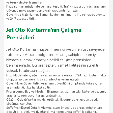
ve teknik destek hizmetleri.
Kaza sonrası müdahale ve hasar tespiti
: Trafik kazası sonrası araçların
güvenliğine ve taşınmasına dair kapsamlı hizmetler.
Güvenli ve hızlı hizmet
: Zaman kaybını minimuma indiren operasyonlar
ve 24/7 ulaşılabilirlik.
Jet Oto Kurtarma'nın Çalışma
Prensipleri
Jet Oto Kurtarma, müşteri memnuniyetini en üst seviyede
tutmak ve Ankara bölgesindeki araç sahiplerine en iyi
hizmeti sunmak amacıyla belirli çalışma prensipleri
benimsemiştir. Bu prensipler, hizmet kalitesinin sürekli
yüksek tutulmasını sağlar:
Hızlı Müdahale
: Çağrı merkezleri ve saha ekipleri 7/24 hazır bulunmakta
olup, talep üzerine en kısa sürede olay yerine ulaşılır.
Güvenlik ve Güvenilirlik
: Araçların güvenliğini ön planda tutarak, her
aşamada titizlikle hareket edilir.
Profesyonel Ekip ve Modern Ekipmanlar
: Uzman teknikerler ve gelişmiş
araçlar ile operasyonlar gerçekleştirilir.
Çözüm Odaklı Yaklaşım
: Her türlü teknik sorunda en uygun ve etkili
çözümler sunulur.
Şeffaf ve Müşteri Odaklı Hizmet
: İşlem öncesi ve sonrası müşterilere
detaylı bilgi verilir ve fiyatlandırma konusunda şeffaflık sağlanır.