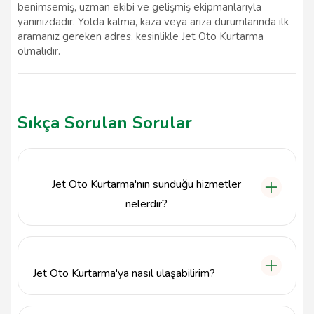
benimsemiş, uzman ekibi ve gelişmiş ekipmanlarıyla
yanınızdadır. Yolda kalma, kaza veya arıza durumlarında ilk
aramanız gereken adres, kesinlikle Jet Oto Kurtarma
olmalıdır.
Sıkça Sorulan Sorular
Jet Oto Kurtarma'nın sunduğu hizmetler
nelerdir?
Jet Oto Kurtarma, Ankara'nın Çankaya ilçesinde 7/24
oto kurtarma, çekici hizmetleri ve acil yol yardım
çözümleri sunmaktadır. Her türlü araç arızası, kaza
Jet Oto Kurtarma'ya nasıl ulaşabilirim?
sonrası kurtarma ve yolda kalma durumlarında hızlı
müdahale sağlamaktadır.
Jet Oto Kurtarma'ya 542 343 47 25 numaralı