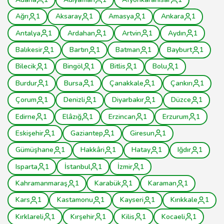
Ağrı
1
Aksaray
1
Amasya
1
Ankara
1
Antalya
1
Ardahan
1
Artvin
1
Aydın
1
Balıkesir
1
Bartın
1
Batman
1
Bayburt
1
Bilecik
1
Bingöl
1
Bitlis
1
Bolu
1
Burdur
1
Bursa
1
Çanakkale
1
Çankırı
1
Çorum
1
Denizli
1
Diyarbakır
1
Düzce
1
Edirne
1
Elâzığ
1
Erzincan
1
Erzurum
1
Eskişehir
1
Gaziantep
1
Giresun
1
Gümüşhane
1
Hakkâri
1
Hatay
1
Iğdır
1
Isparta
1
İstanbul
1
İzmir
1
Kahramanmaraş
1
Karabük
1
Karaman
1
Kars
1
Kastamonu
1
Kayseri
1
Kırıkkale
1
Kırklareli
1
Kırşehir
1
Kilis
1
Kocaeli
1