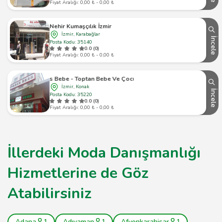
Fiyat Aralığı: 0,00 ₺ - 0,00 ₺
Nehir Kumaşçılık İzmir
İzmir, Karabağlar
İncele
Posta Kodu: 35140
0.0 (0)
Fiyat Aralığı: 0,00 ₺ - 0,00 ₺
Prens Bebe - Toptan Bebe Ve Çocuk Giyim
İzmir, Konak
İncele
Posta Kodu: 35220
0.0 (0)
Fiyat Aralığı: 0,00 ₺ - 0,00 ₺
İllerdeki Moda Danışmanlığı
Hizmetlerine de Göz
Atabilirsiniz
Adana
1
Adıyaman
1
Afyonkarahisar
1