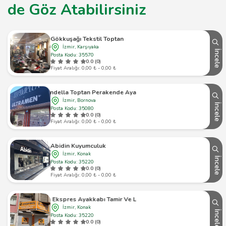
de Göz Atabilirsiniz
Gökkuşağı Tekstil Toptan
İzmir, Karşıyaka
İncele
Posta Kodu: 35570
0.0 (0)
Fiyat Aralığı: 0,00 ₺ - 0,00 ₺
Trendella Toptan Perakende Ayakkabı
İzmir, Bornova
İncele
Posta Kodu: 35080
0.0 (0)
Fiyat Aralığı: 0,00 ₺ - 0,00 ₺
Abidin Kuyumculuk
İzmir, Konak
İncele
Posta Kodu: 35220
0.0 (0)
Fiyat Aralığı: 0,00 ₺ - 0,00 ₺
Güzelyalı Ekspres Ayakkabı Tamir Ve Lostra Salonları
İzmir, Konak
İncele
Posta Kodu: 35220
0.0 (0)