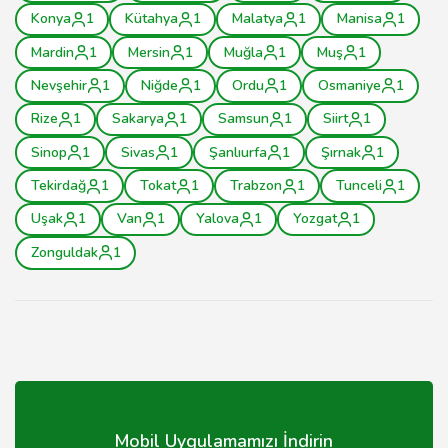
Konya
1
Kütahya
1
Malatya
1
Manisa
1
Mardin
1
Mersin
1
Muğla
1
Muş
1
Nevşehir
1
Niğde
1
Ordu
1
Osmaniye
1
Rize
1
Sakarya
1
Samsun
1
Siirt
1
Sinop
1
Sivas
1
Şanlıurfa
1
Şırnak
1
Tekirdağ
1
Tokat
1
Trabzon
1
Tunceli
1
Uşak
1
Van
1
Yalova
1
Yozgat
1
Zonguldak
1
Mobil Uygulamamızı İndirin