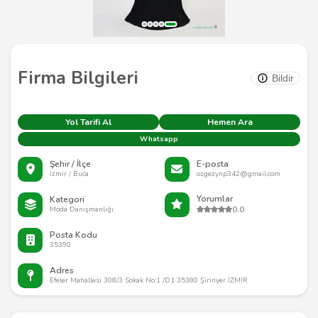
Firma Bilgileri
Bildir
Yol Tarifi Al
Hemen Ara
Whatsapp
Şehir / İlçe
E-posta
İzmir / Buca
ozgezynp342@gmail.com
Yorumlar
Kategori
0.0
Moda Danışmanlığı
Posta Kodu
35390
Adres
Efeler Mahallesi 308/3 Sokak No:1 /D1 35380 Şirinyer İZMİR