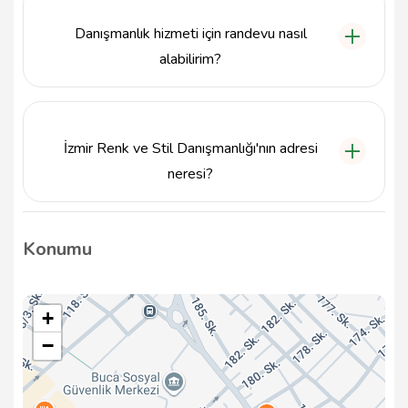
alanları kapsar. Ayrıca, bireylere alışveriş önerileri de
Danışmanlık hizmeti için randevu nasıl
sunulmaktadır.
alabilirim?
Randevu almak için doğrudan 5357419595 numaralı
telefondan iletişime geçebilir veya e-posta ile
ozgezynp342@gmail.com adresine ulaşabilirsiniz.
İzmir Renk ve Stil Danışmanlığı'nın adresi
neresi?
İzmir Renk ve Stil Danışmanlığı, Efeler Mahallesi
308/3 Sokak No:1 /D1 35380 Şirinyer, İZMİR
Konumu
adresinde bulunmaktadır.
+
−