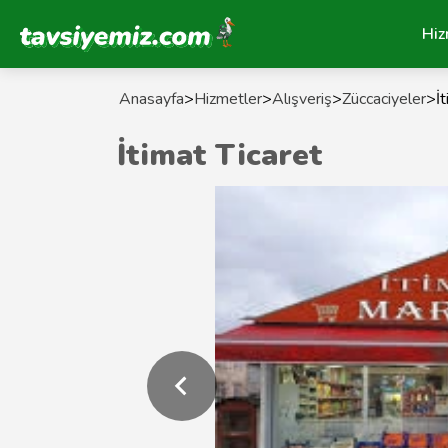
Tavsiyemiz Anasayfa
Hiz
Anasayfa
>
Hizmetler
>
Alışveriş
>
Züccaciyeler
>
İ
İtimat Ticaret