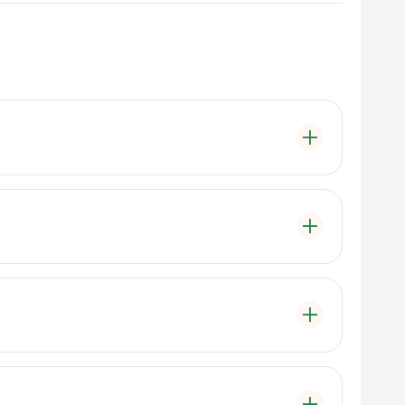
ak üzere ev gereçleri, temizlik ürünleri ve küçük ev
tir.
aşa Cd. No:40, 24050 adresinde yer almaktadır.
6 223 66 91 numaralı telefonu arayabilirsiniz.