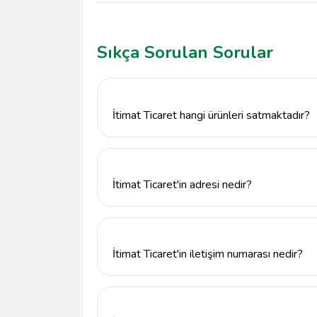
Sıkça Sorulan Sorular
İtimat Ticaret hangi ürünleri satmaktadır?
İtimat Ticaret, züccaciye ürünleri başta olm
aletleri gibi geniş bir ürün yelpazesine sahip
İtimat Ticaret'in adresi nedir?
İtimat Ticaret, Erzincan Merkez'de Halit P
İtimat Ticaret'in iletişim numarası nedir?
İtimat Ticaret ile iletişime geçmek için 046