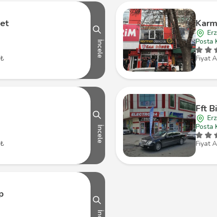
et
Karme
Erz
Posta 
İncele
 ₺
Fiyat A
Fft B
Erz
Posta 
İncele
 ₺
Fiyat A
rp