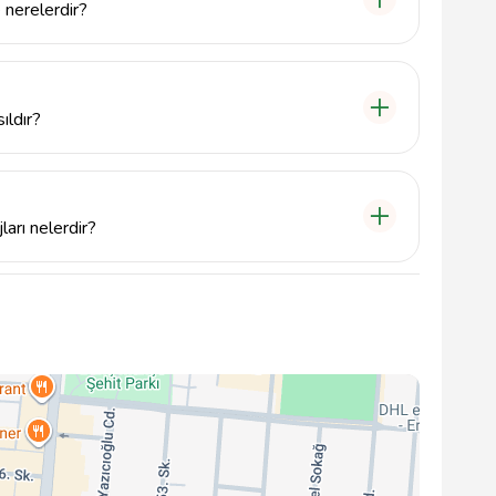
e nerelerdir?
rkez ilçesinde hizmet vermektedir.
ıldır?
olitikası ile tanınmaktadır, bu da müşterilerine hesaplı
ları nelerdir?
 müşteri memnuniyetine odaklanan hizmet anlayışı ile
larından biridir.