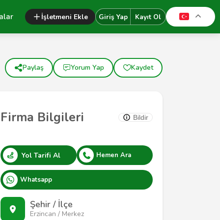
alar
İşletmeni Ekle
Giriş Yap
Kayıt Ol
Paylaş
Yorum Yap
Kaydet
Firma Bilgileri
Bildir
Yol Tarifi Al
Hemen Ara
Whatsapp
Şehir / İlçe
Erzincan / Merkez