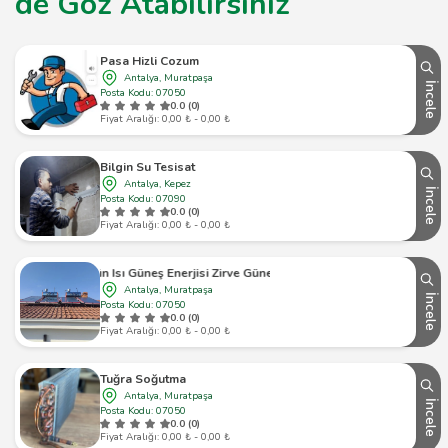
de Göz Atabilirsiniz
Pasa Hizli Cozum
Antalya, Muratpaşa
İncele
Posta Kodu: 07050
0.0 (0)
Fiyat Aralığı: 0,00 ₺ - 0,00 ₺
Bilgin Su Tesisat
Antalya, Kepez
İncele
Posta Kodu: 07090
0.0 (0)
Fiyat Aralığı: 0,00 ₺ - 0,00 ₺
Antalya Gün Isı Güneş Enerjisi Zirve Güneş Enerji Sistemleri
Antalya, Muratpaşa
İncele
Posta Kodu: 07050
0.0 (0)
Fiyat Aralığı: 0,00 ₺ - 0,00 ₺
Tuğra Soğutma
Antalya, Muratpaşa
İncele
Posta Kodu: 07050
0.0 (0)
Fiyat Aralığı: 0,00 ₺ - 0,00 ₺