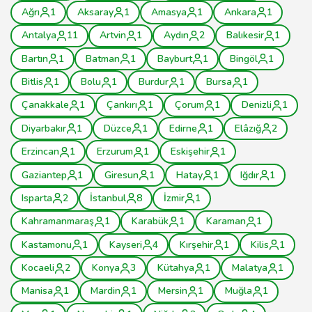
Ağrı
1
Aksaray
1
Amasya
1
Ankara
1
Antalya
11
Artvin
1
Aydın
2
Balıkesir
1
Bartın
1
Batman
1
Bayburt
1
Bingöl
1
Bitlis
1
Bolu
1
Burdur
1
Bursa
1
Çanakkale
1
Çankırı
1
Çorum
1
Denizli
1
Diyarbakır
1
Düzce
1
Edirne
1
Elâzığ
2
Erzincan
1
Erzurum
1
Eskişehir
1
Gaziantep
1
Giresun
1
Hatay
1
Iğdır
1
Isparta
2
İstanbul
8
İzmir
1
Kahramanmaraş
1
Karabük
1
Karaman
1
Kastamonu
1
Kayseri
4
Kırşehir
1
Kilis
1
Kocaeli
2
Konya
3
Kütahya
1
Malatya
1
Manisa
1
Mardin
1
Mersin
1
Muğla
1