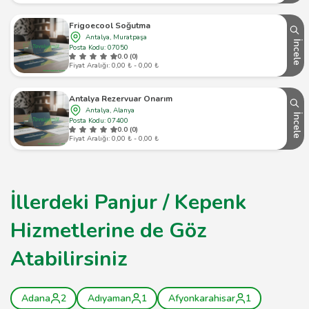
Frigoecool Soğutma
Antalya, Muratpaşa
İncele
Posta Kodu: 07050
0.0 (0)
Fiyat Aralığı: 0,00 ₺ - 0,00 ₺
Antalya Rezervuar Onarım
Antalya, Alanya
İncele
Posta Kodu: 07400
0.0 (0)
Fiyat Aralığı: 0,00 ₺ - 0,00 ₺
İllerdeki Panjur / Kepenk
Hizmetlerine de Göz
Atabilirsiniz
Adana
2
Adıyaman
1
Afyonkarahisar
1