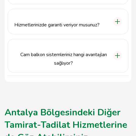
Hd Plastik Pvc Kapı Pencere Cam Balkon ile
iletişime geçmek için 5399705400 numaralı
telefonu arayabilirsiniz.
Hizmetlerinizde garanti veriyor musunuz?
Hd Plastik Pvc Kapı Pencere Cam Balkon, sunduğu
ürünlerde kalite ve müşteri memnuniyetine önem
vermekte, bu nedenle garanti seçenekleri
Cam balkon sistemleriniz hangi avantajları
sunmaktadır.
sağlıyor?
Cam balkon sistemleri, hem estetik bir görünüm
sunar hem de dış etkenlerden koruma sağlar; ayrıca
hafif yapısı sayesinde montajı kolaydır.
Antalya Bölgesindeki Diğer
Tamirat-Tadilat Hizmetlerine