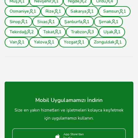
Muş
1
Nevşehir
1
Niğde
2
Ordu
4
Osmaniye
1
Rize
1
Sakarya
1
Samsun
1
Sinop
1
Sivas
1
Şanlıurfa
1
Şırnak
1
Tekirdağ
2
Tokat
1
Trabzon
3
Uşak
1
Van
1
Yalova
1
Yozgat
1
Zonguldak
1
Mobil Uygulamamızı İndirin
Size en yakın hizmetleri ve işletmeleri kolayca keşfetmek
için uygulamamızı kullanın.
App Store'dan