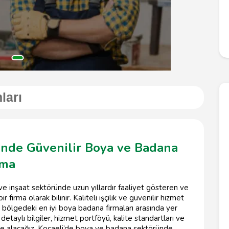
ları
sinde Güvenilir Boya ve Badana
rma
e inşaat sektöründe uzun yıllardır faaliyet gösteren ve
irma olarak bilinir. Kaliteli işçilik ve güvenilir hizmet
 bölgedeki en iyi boya badana firmaları arasında yer
taylı bilgiler, hizmet portföyü, kalite standartları ve
ele alacağız. Kocaeli’de boya ve badana sektöründe