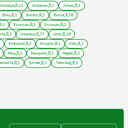
Antalya
12
Ardahan
1
Artvin
1
Bolu
1
Burdur
1
Bursa
18
1
Erzincan
1
Erzurum
2
rta
3
İstanbul
77
İzmir
18
Kırklareli
2
Kırşehir
1
Kilis
1
Muş
2
Nevşehir
1
Niğde
3
anlıurfa
1
Şırnak
1
Tekirdağ
5