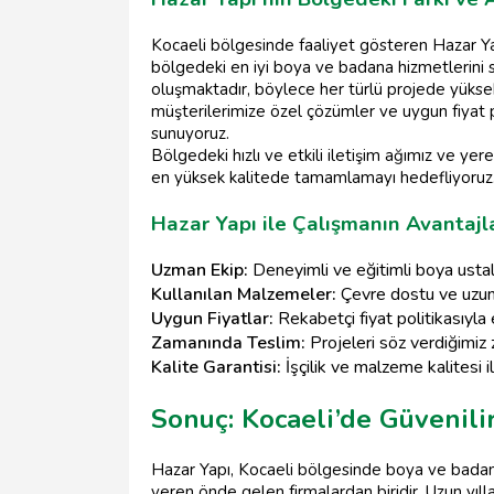
Kocaeli bölgesinde faaliyet gösteren Hazar Yap
bölgedeki en iyi boya ve badana hizmetlerini 
oluşmaktadır, böylece her türlü projede yüksek
müşterilerimize özel çözümler ve uygun fiyat p
sunuyoruz.
Bölgedeki hızlı ve etkili iletişim ağımız ve yere
en yüksek kalitede tamamlamayı hedefliyoruz
Hazar Yapı ile Çalışmanın Avantajl
Uzman Ekip:
Deneyimli ve eğitimli boya ustala
Kullanılan Malzemeler:
Çevre dostu ve uzun
Uygun Fiyatlar:
Rekabetçi fiyat politikasıyl
Zamanında Teslim:
Projeleri söz verdiğimi
Kalite Garantisi:
İşçilik ve malzeme kalitesi
Sonuç: Kocaeli’de Güvenili
Hazar Yapı, Kocaeli bölgesinde boya ve badana
veren önde gelen firmalardan biridir. Uzun yılla