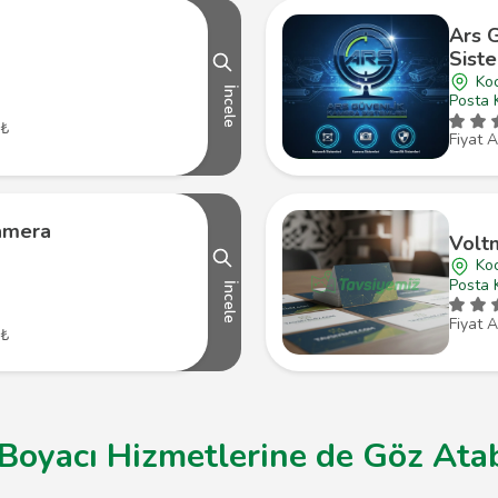
Ars 
Siste
Koc
İncele
Posta 
 ₺
Fiyat A
amera
Volt
Koc
Posta 
İncele
Fiyat A
 ₺
 Boyacı Hizmetlerine de Göz Atabi