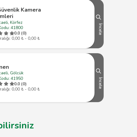
Güvenlik Kamera
mleri
aeli, Körfez
İncele
Kodu: 41800
0.0 (0)
ralığı: 0,00 ₺ - 0,00 ₺
men
aeli, Gölcük
Kodu: 41950
İncele
0.0 (0)
ralığı: 0,00 ₺ - 0,00 ₺
lirsiniz