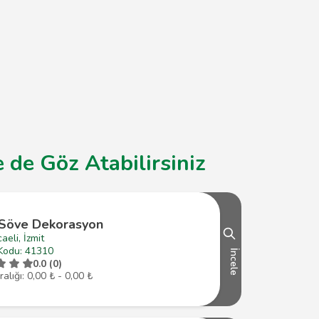
 de Göz Atabilirsiniz
 Söve Dekorasyon
aeli, İzmit
Kodu: 41310
İncele
0.0 (0)
ralığı: 0,00 ₺ - 0,00 ₺