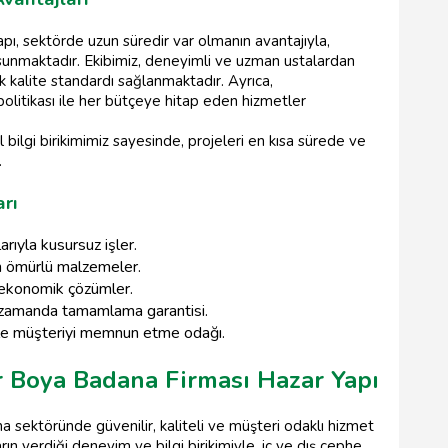
ı, sektörde uzun süredir var olmanın avantajıyla,
sunmaktadır. Ekibimiz, deneyimli ve uzman ustalardan
 kalite standardı sağlanmaktadır. Ayrıca,
olitikası ile her bütçeye hitap eden hizmetler
l bilgi birikimimiz sayesinde, projeleri en kısa sürede ve
.
arı
rıyla kusursuz işler.
 ömürlü malzemeler.
a ekonomik çözümler.
z zamanda tamamlama garantisi.
 ile müşteriyi memnun etme odağı.
r Boya Badana Firması Hazar Yapı
 sektöründe güvenilir, kaliteli ve müşteri odaklı hizmet
rın verdiği deneyim ve bilgi birikimiyle, iç ve dış cephe