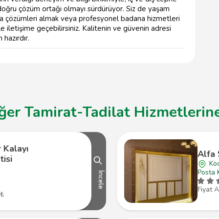
doğru çözüm ortağı olmayı sürdürüyor. Siz de yaşam
boya çözümleri almak veya profesyonel badana hizmetleri
ile iletişime geçebilirsiniz. Kalitenin ve güvenin adresi
 hazırdır.
ğer Tamirat-Tadilat Hizmetlerine
r Kalayı
Alfa
isi
Koc
Posta 
İncele
Fiyat A
 ₺