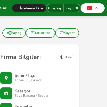
alar
İşletmeni Ekle
Giriş Yap
Kayıt Ol
Paylaş
Yorum Yap
Kaydet
Firma Bilgileri
Bildir
Şehir / İlçe
Kocaeli / Çayırova
Kategori
Boya Badana / Boyacı
Yorumlar