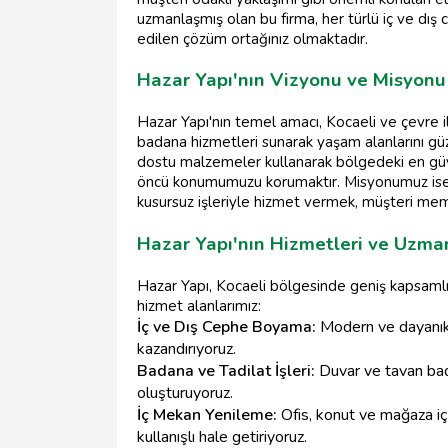
uzmanlaşmış olan bu firma, her türlü iç ve dış
edilen çözüm ortağınız olmaktadır.
Hazar Yapı'nın Vizyonu ve Misyonu
Hazar Yapı'nın temel amacı, Kocaeli ve çevre 
badana hizmetleri sunarak yaşam alanlarını güz
dostu malzemeler kullanarak bölgedeki en gü
öncü konumumuzu korumaktır. Misyonumuz ise, 
kusursuz işleriyle hizmet vermek, müşteri mem
Hazar Yapı'nın Hizmetleri ve Uzman
Hazar Yapı, Kocaeli bölgesinde geniş kapsamlı
hizmet alanlarımız:
İç ve Dış Cephe Boyama:
Modern ve dayanıklı
kazandırıyoruz.
Badana ve Tadilat İşleri:
Duvar ve tavan bada
oluşturuyoruz.
İç Mekan Yenileme:
Ofis, konut ve mağaza iç
kullanışlı hale getiriyoruz.