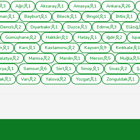
3
Ağrı
1
Aksaray
1
Amasya
1
Ankara
26
man
1
Bayburt
1
Bilecik
1
Bingöl
1
Bitlis
1
Denizli
2
Diyarbakır
1
Düzce
1
Edirne
3
Elâzığ
Gümüşhane
2
Hakkâri
1
Hatay
1
Iğdır
2
Ispa
n
1
Kars
1
Kastamonu
2
Kayseri
9
Kırıkkale
1
alatya
2
Manisa
2
Mardin
1
Mersin
5
Muğla
5
rya
1
Samsun
6
Siirt
1
Sinop
1
Sivas
2
Ş
ak
1
Van
2
Yalova
2
Yozgat
1
Zonguldak
1