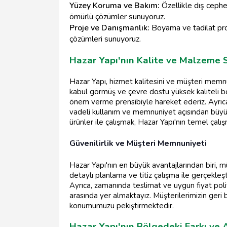
Yüzey Koruma ve Bakım:
Özellikle dış ceph
ömürlü çözümler sunuyoruz.
Proje ve Danışmanlık:
Boyama ve tadilat pro
çözümleri sunuyoruz.
Hazar Yapı'nın Kalite ve Malzeme 
Hazar Yapı, hizmet kalitesini ve müşteri memn
kabul görmüş ve çevre dostu yüksek kaliteli boy
önem verme prensibiyle hareket ederiz. Ayrıca,
vadeli kullanım ve memnuniyet açısından büyük
ürünler ile çalışmak, Hazar Yapı'nın temel çalış
Güvenilirlik ve Müşteri Memnuniyeti
Hazar Yapı'nın en büyük avantajlarından biri, 
detaylı planlama ve titiz çalışma ile gerçekleşt
Ayrıca, zamanında teslimat ve uygun fiyat polit
arasında yer almaktayız. Müşterilerimizin geri 
konumumuzu pekiştirmektedir.
Hazar Yapı'nın Bölgedeki Farkı ve 