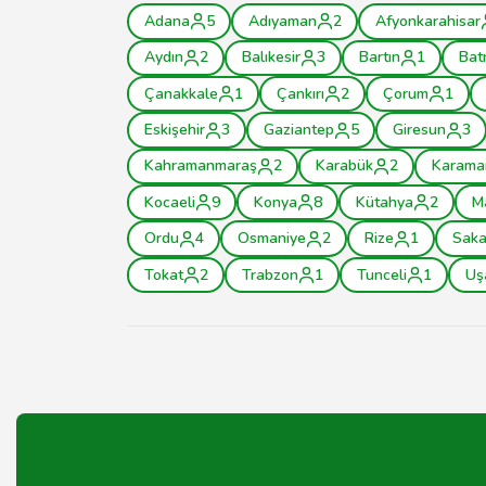
Adana
5
Adıyaman
2
Afyonkarahisar
Aydın
2
Balıkesir
3
Bartın
1
Bat
Çanakkale
1
Çankırı
2
Çorum
1
Eskişehir
3
Gaziantep
5
Giresun
3
Kahramanmaraş
2
Karabük
2
Karama
Kocaeli
9
Konya
8
Kütahya
2
M
Ordu
4
Osmaniye
2
Rize
1
Saka
Tokat
2
Trabzon
1
Tunceli
1
Uş