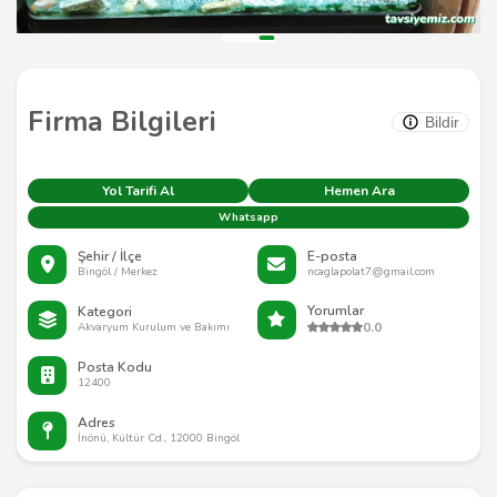
Firma Bilgileri
Bildir
Yol Tarifi Al
Hemen Ara
Whatsapp
Şehir / İlçe
E-posta
Bingöl / Merkez
ncaglapolat7@gmail.com
Yorumlar
Kategori
0.0
Akvaryum Kurulum ve Bakımı
Posta Kodu
12400
Adres
İnönü, Kültür Cd., 12000 Bingöl