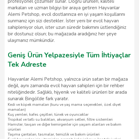
profesyonel çözümler sunar. Doğru ürünleri, kaliteli
markaları ve uzman bilgiyi bir araya getiren Hayvanlar
Alemi Petshop, evcil dostlarınıza en iyi yaşam koşullarını
sunmanız için sizi destekler. İster yeni bir evcil hayvan
sahipleniyor olun, ister uzun süredir bakımını üstlendiğiniz
bir dostunuz olsun; bu mağazada aradığınız her şeye
ulaşmanız mümkündür.
Geniş Ürün Yelpazesiyle Tüm İhtiyaçlar
Tek Adreste
Hayvanlar Alemi Petshop, yalnızca ürün satan bir mağaza
değil, aynı zamanda evcil hayvan sahipleri için bir rehber
niteliğindedir. Sağlıklı, hijyenik ve kaliteli ürünleri bir arada
sunarak Bingöl’de fark yaratır.
Kedi ve köpek mamaları (kuru ve yaş mama seçenekleri, özel diyet
mamaları)
Kuş yemleri, kafes çeşitleri, tünek ve oyuncaklar
Tropikal ve tatlı su balıkları, akvaryum setleri, filtre sistemleri
Hamster, tavşan ve diğer kemirgenler için yaşam alanları ve bakım
ürünleri
Taşıma çantaları, tasmalar, temizlik ve bakım ürünleri