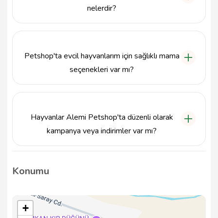
nelerdir?
Hayvanlar Alemi Petshop ile 4262160055 numaralı
telefondan iletişime geçebilir veya İnönü, Kültür Cd.,
12000 Bingöl adresini ziyaret edebilirsiniz.
Petshop'ta evcil hayvanlarım için sağlıklı mama
seçenekleri var mı?
Evet, Hayvanlar Alemi Petshop, evcil hayvanlarınızın
sağlıklı beslenmesi için çeşitli kaliteli mama
markalarını sunmaktadır. Hayvan sağlığına önem
Hayvanlar Alemi Petshop'ta düzenli olarak
veren ürünler tercih edilmektedir.
kampanya veya indirimler var mı?
Evet, Hayvanlar Alemi Petshop zaman zaman çeşitli
kampanya ve indirimler düzenlemektedir. En güncel
Konumu
bilgiler için mağazayı ziyaret edebilir veya iletişim
bilgileriyle ulaşabilirsiniz.
+