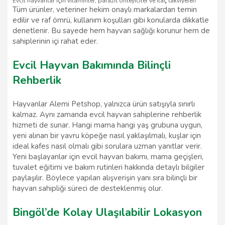
Evcil hayvanlar için vitaminler, parazit önleyiciler ve ilaç takviyeleri
Tüm ürünler, veteriner hekim onaylı markalardan temin
edilir ve raf ömrü, kullanım koşulları gibi konularda dikkatle
denetlenir. Bu sayede hem hayvan sağlığı korunur hem de
sahiplerinin içi rahat eder.
Evcil Hayvan Bakımında Bilinçli
Rehberlik
Hayvanlar Alemi Petshop, yalnızca ürün satışıyla sınırlı
kalmaz. Aynı zamanda evcil hayvan sahiplerine rehberlik
hizmeti de sunar. Hangi mama hangi yaş grubuna uygun,
yeni alınan bir yavru köpeğe nasıl yaklaşılmalı, kuşlar için
ideal kafes nasıl olmalı gibi sorulara uzman yanıtlar verir.
Yeni başlayanlar için evcil hayvan bakımı, mama geçişleri,
tuvalet eğitimi ve bakım rutinleri hakkında detaylı bilgiler
paylaşılır. Böylece yapılan alışverişin yanı sıra bilinçli bir
hayvan sahipliği süreci de desteklenmiş olur.
Bingöl’de Kolay Ulaşılabilir Lokasyon