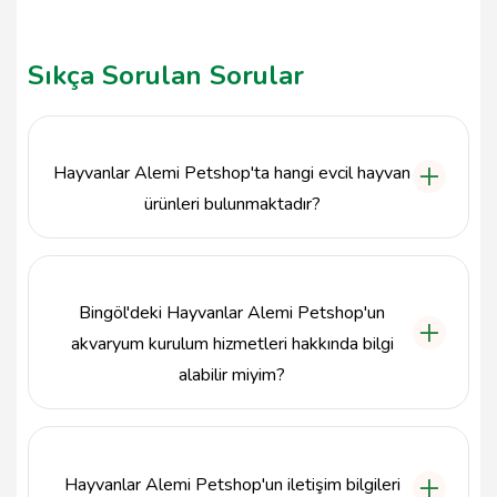
Sıkça Sorulan Sorular
Hayvanlar Alemi Petshop'ta hangi evcil hayvan
ürünleri bulunmaktadır?
Hayvanlar Alemi Petshop, kedi, köpek, kuş, balık ve
kemirgenler için geniş bir ürün yelpazesi
sunmaktadır. Mama, oyuncak, akvaryum malzemeleri
Bingöl'deki Hayvanlar Alemi Petshop'un
ve bakım ürünleri gibi birçok seçenek bulabilirsiniz.
akvaryum kurulum hizmetleri hakkında bilgi
alabilir miyim?
Evet, Hayvanlar Alemi Petshop, akvaryum kurulum
ve bakımı konusunda uzmanlaşmıştır.
Akvaryumunuzun ihtiyaçlarına göre uygun ekipman
Hayvanlar Alemi Petshop'un iletişim bilgileri
ve bakım önerileri ile hizmet vermektedir.