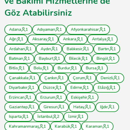
ve Bakımı Hizmetlerine de
Göz Atabilirsiniz
Adana
1
Adıyaman
1
Afyonkarahisar
1
Ağrı
1
Aksaray
1
Ankara
1
Antalya
1
Ardahan
1
Aydın
1
Balıkesir
1
Bartın
1
Batman
1
Bayburt
1
Bilecik
1
Bingöl
1
Bitlis
1
Bolu
1
Burdur
1
Bursa
1
Çanakkale
1
Çankırı
1
Çorum
1
Denizli
1
Diyarbakır
1
Düzce
1
Edirne
1
Elâzığ
1
Erzincan
1
Erzurum
1
Eskişehir
1
Gaziantep
1
Giresun
1
Hatay
1
Iğdır
1
Isparta
1
İstanbul
2
İzmir
1
Kahramanmaraş
1
Karabük
1
Karaman
1