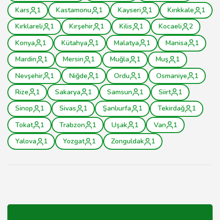
Kars
1
Kastamonu
1
Kayseri
1
Kırıkkale
1
Kırklareli
1
Kırşehir
1
Kilis
1
Kocaeli
2
Konya
1
Kütahya
1
Malatya
1
Manisa
1
Mardin
1
Mersin
1
Muğla
1
Muş
1
Nevşehir
1
Niğde
1
Ordu
1
Osmaniye
1
Rize
1
Sakarya
1
Samsun
1
Siirt
1
Sinop
1
Sivas
1
Şanlıurfa
1
Tekirdağ
1
Tokat
1
Trabzon
1
Uşak
1
Van
1
Yalova
1
Yozgat
1
Zonguldak
1