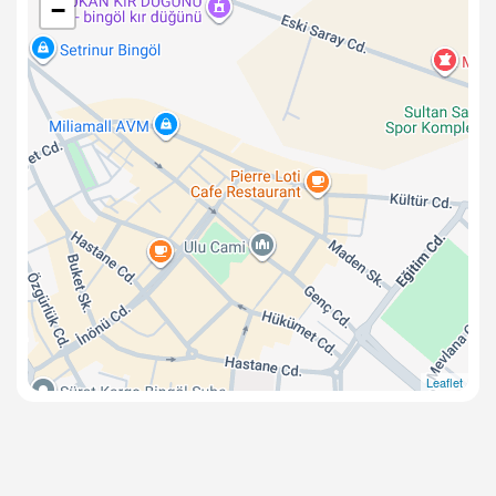
−
Leaflet