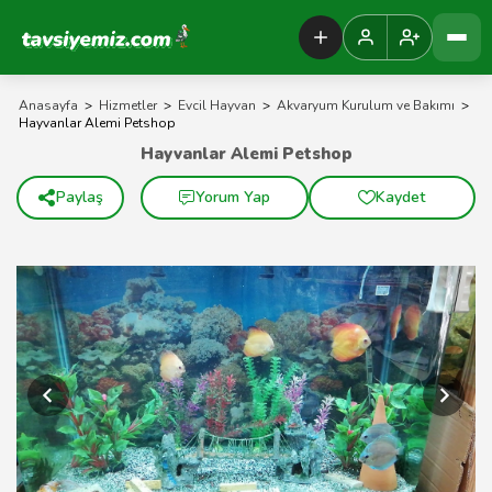
Tavsiyemiz Anasayfa
Anasayfa
>
Hizmetler
>
Evcil Hayvan
>
Akvaryum Kurulum ve Bakımı
>
Hayvanlar Alemi Petshop
Hayvanlar Alemi Petshop
Paylaş
Yorum Yap
Kaydet