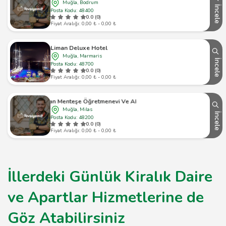
Muğla, Bodrum
İncele
Posta Kodu: 48400
0.0 (0)
Fiyat Aralığı: 0,00 ₺ - 0,00 ₺
Liman Deluxe Hotel
Muğla, Marmaris
İncele
Posta Kodu: 48700
0.0 (0)
Fiyat Aralığı: 0,00 ₺ - 0,00 ₺
Milas Orhan Menteşe Öğretmenevi Ve Akşam Sanat Okulu
Muğla, Milas
İncele
Posta Kodu: 48200
0.0 (0)
Fiyat Aralığı: 0,00 ₺ - 0,00 ₺
İllerdeki Günlük Kiralık Daire
ve Apartlar Hizmetlerine de
Göz Atabilirsiniz