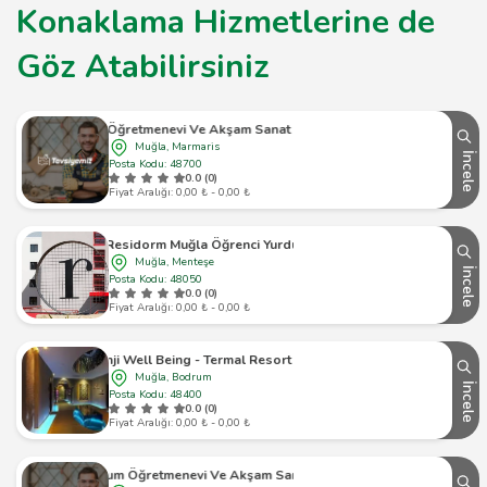
Konaklama Hizmetlerine de
Göz Atabilirsiniz
Marmaris Öğretmenevi Ve Akşam Sanat Okulu - Marmaris
Muğla, Marmaris
İncele
Posta Kodu: 48700
0.0 (0)
Fiyat Aralığı: 0,00 ₺ - 0,00 ₺
Residorm Muğla Öğrenci Yurdu
Muğla, Menteşe
İncele
Posta Kodu: 48050
0.0 (0)
Fiyat Aralığı: 0,00 ₺ - 0,00 ₺
Sianji Well Being - Termal Resort & Spa
Muğla, Bodrum
İncele
Posta Kodu: 48400
0.0 (0)
Fiyat Aralığı: 0,00 ₺ - 0,00 ₺
Bodrum Öğretmenevi Ve Akşam Sanat Okulu