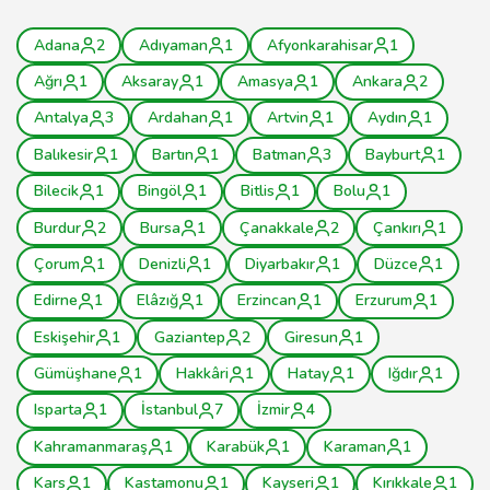
Adana
2
Adıyaman
1
Afyonkarahisar
1
Ağrı
1
Aksaray
1
Amasya
1
Ankara
2
Antalya
3
Ardahan
1
Artvin
1
Aydın
1
Balıkesir
1
Bartın
1
Batman
3
Bayburt
1
Bilecik
1
Bingöl
1
Bitlis
1
Bolu
1
Burdur
2
Bursa
1
Çanakkale
2
Çankırı
1
Çorum
1
Denizli
1
Diyarbakır
1
Düzce
1
Edirne
1
Elâzığ
1
Erzincan
1
Erzurum
1
Eskişehir
1
Gaziantep
2
Giresun
1
Gümüşhane
1
Hakkâri
1
Hatay
1
Iğdır
1
Isparta
1
İstanbul
7
İzmir
4
Kahramanmaraş
1
Karabük
1
Karaman
1
Kars
1
Kastamonu
1
Kayseri
1
Kırıkkale
1