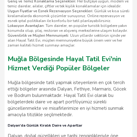
Geniş ve Temiz Konaklama Seçenekleri:
Her bütçeye uygun, modern ve
temiz daireler, aileler, çiftler ve tek kişilik konaklamalar için idealdir.
Uygun Fiyatlar ve Esnek Rezervasyon Seçenekleri:
Günlük ve kısa süreli
kiralamalarda ekonomik çözümler sunuyoruz. Online rezervasyon ve
esnek iptal politikaları ile konforlu bir tatil planlayabilirsiniz.
Lokasyon Avantajları:
Tüm daireler, en popüler turistik bölgelere yakın
konumda olup, plaj, restoran ve alışveriş merkezlerine ulaşım kolaydır.
Güvenilirlik ve Müşteri Memnuniyeti:
Uzun yıllardır sektörün içinde yer
alan Hayal Tatil Evi, müşteri memnuniyetine büyük önem verir ve her
zaman kaliteli hizmet sunmayı amaçlar.
Muğla Bölgesinde Hayal Tatil Evi'nin
Hizmet Verdiği Popüler Bölgeler
Muğla bölgesinde tatil yapmak isteyenlerin en çok tercih
ettiği bölgeler arasında Dalyan, Fethiye, Marmaris, Göcek
ve Bodrum bulunmaktadır. Hayal Tatil Evi olarak bu
bölgelerdeki daire ve apart portföyümüz sürekli
güncellenmekte ve misafirlerimize en iyi hizmeti sunmak
amacıyla titizlikle seçilmektedir.
Dalyan'da Günlük Kiralık Daire ve Apartlar
Dalyan, doğal güzellikleri ve tarihi zenginlikleriyle öne