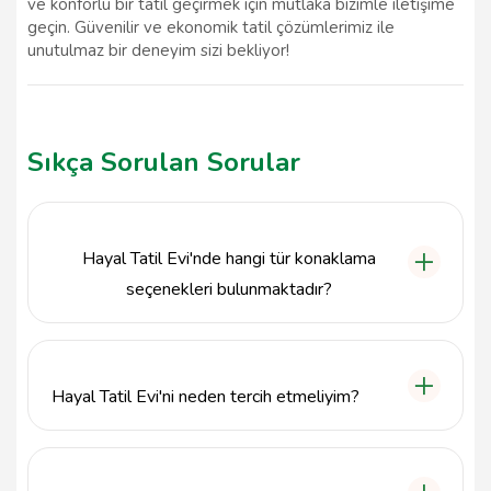
ve konforlu bir tatil geçirmek için mutlaka bizimle iletişime
geçin. Güvenilir ve ekonomik tatil çözümlerimiz ile
unutulmaz bir deneyim sizi bekliyor!
Sıkça Sorulan Sorular
Hayal Tatil Evi'nde hangi tür konaklama
seçenekleri bulunmaktadır?
Hayal Tatil Evi, Muğla'nın Fethiye ilçesinde günlük
kiralık daire ve apartlar sunmaktadır. Tatilciler,
ekonomik ve modern konaklama seçenekleri
Hayal Tatil Evi'ni neden tercih etmeliyim?
arasından seçim yapabilirler.
Hayal Tatil Evi, Muğla'nın en güvenilir günlük kiralık
daire ve apart hizmetlerini sunarak, konforlu ve
keyifli bir tatil deneyimi yaşamanızı sağlar. Eşsiz