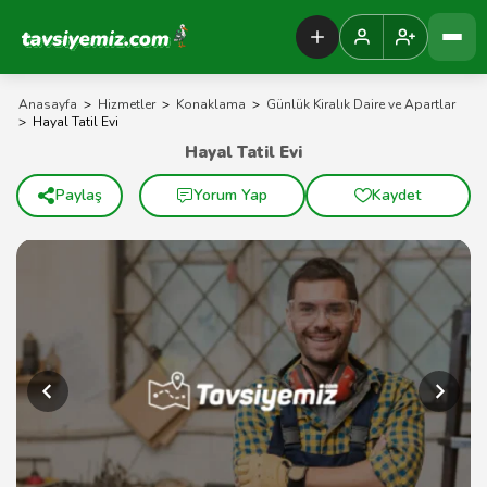
Tavsiyemiz Anasayfa
Anasayfa
>
Hizmetler
>
Konaklama
>
Günlük Kiralık Daire ve Apartlar
>
Hayal Tatil Evi
Hayal Tatil Evi
Paylaş
Yorum Yap
Kaydet