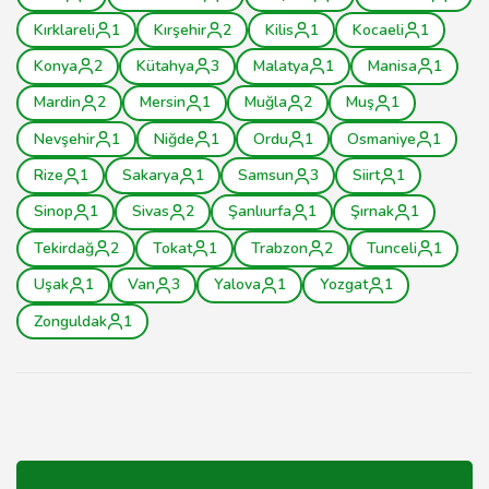
Kırklareli
1
Kırşehir
2
Kilis
1
Kocaeli
1
Konya
2
Kütahya
3
Malatya
1
Manisa
1
Mardin
2
Mersin
1
Muğla
2
Muş
1
Nevşehir
1
Niğde
1
Ordu
1
Osmaniye
1
Rize
1
Sakarya
1
Samsun
3
Siirt
1
Sinop
1
Sivas
2
Şanlıurfa
1
Şırnak
1
Tekirdağ
2
Tokat
1
Trabzon
2
Tunceli
1
Uşak
1
Van
3
Yalova
1
Yozgat
1
Zonguldak
1