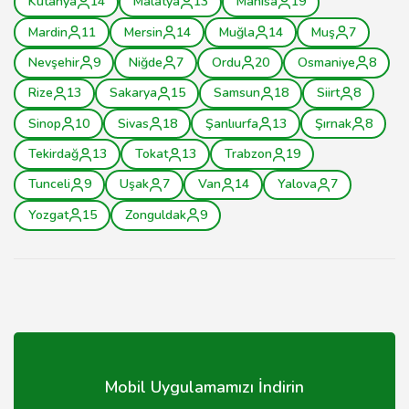
Kütahya
14
Malatya
13
Manisa
19
Mardin
11
Mersin
14
Muğla
14
Muş
7
Nevşehir
9
Niğde
7
Ordu
20
Osmaniye
8
Rize
13
Sakarya
15
Samsun
18
Siirt
8
Sinop
10
Sivas
18
Şanlıurfa
13
Şırnak
8
Tekirdağ
13
Tokat
13
Trabzon
19
Tunceli
9
Uşak
7
Van
14
Yalova
7
Yozgat
15
Zonguldak
9
Mobil Uygulamamızı İndirin