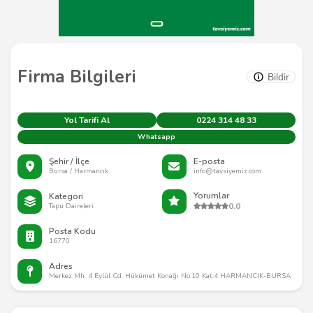
Firma Bilgileri
Bildir
Yol Tarifi Al
0224 314 48 33
Whatsapp
Şehir / İlçe
E-posta
Bursa / Harmancık
info@tavsiyemiz.com
Yorumlar
Kategori
0.0
Tapu Daireleri
Posta Kodu
16770
Adres
Merkez Mh. 4 Eylül Cd. Hükümet Konağı No:10 Kat:4 HARMANCIK-BURSA