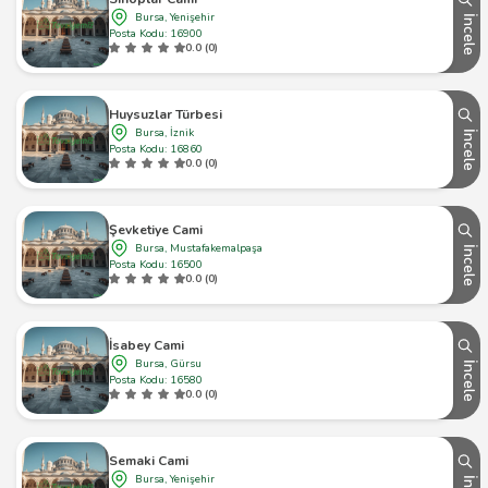
Bursa, Yenişehir
İncele
Posta Kodu: 16900
0.0 (0)
Huysuzlar Türbesi
Bursa, İznik
İncele
Posta Kodu: 16860
0.0 (0)
Şevketiye Cami
Bursa, Mustafakemalpaşa
İncele
Posta Kodu: 16500
0.0 (0)
İsabey Cami
Bursa, Gürsu
İncele
Posta Kodu: 16580
0.0 (0)
Semaki Cami
Bursa, Yenişehir