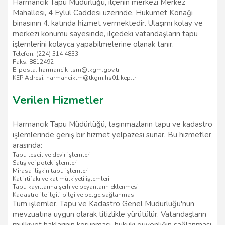
Harmancık Tapu Müdürlüğü, ilçenin merkezi Merkez
Mahallesi, 4 Eylül Caddesi üzerinde, Hükümet Konağı
binasının 4. katında hizmet vermektedir. Ulaşımı kolay ve
merkezi konumu sayesinde, ilçedeki vatandaşların tapu
işlemlerini kolayca yapabilmelerine olanak tanır.
Telefon: (224) 314 4833
Faks: 8812492
E-posta: harmancik-tsm@tkgm.gov.tr
KEP Adresi: harmanciktm@tkgm.hs01.kep.tr
Verilen Hizmetler
Harmancık Tapu Müdürlüğü, taşınmazların tapu ve kadastro
işlemlerinde geniş bir hizmet yelpazesi sunar. Bu hizmetler
arasında:
Tapu tescil ve devir işlemleri
Satış ve ipotek işlemleri
Mirasa ilişkin tapu işlemleri
Kat irtifakı ve kat mülkiyeti işlemleri
Tapu kayıtlarına şerh ve beyanların eklenmesi
Kadastro ile ilgili bilgi ve belge sağlanması
Tüm işlemler, Tapu ve Kadastro Genel Müdürlüğü'nün
mevzuatına uygun olarak titizlikle yürütülür. Vatandaşların