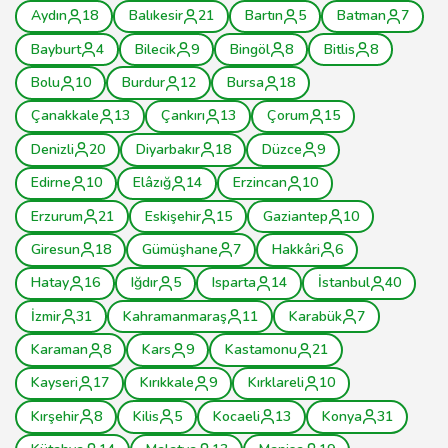
Aydın
18
Balıkesir
21
Bartın
5
Batman
7
Bayburt
4
Bilecik
9
Bingöl
8
Bitlis
8
Bolu
10
Burdur
12
Bursa
18
Çanakkale
13
Çankırı
13
Çorum
15
Denizli
20
Diyarbakır
18
Düzce
9
Edirne
10
Elâzığ
14
Erzincan
10
Erzurum
21
Eskişehir
15
Gaziantep
10
Giresun
18
Gümüşhane
7
Hakkâri
6
Hatay
16
Iğdır
5
Isparta
14
İstanbul
40
İzmir
31
Kahramanmaraş
11
Karabük
7
Karaman
8
Kars
9
Kastamonu
21
Kayseri
17
Kırıkkale
9
Kırklareli
10
Kırşehir
8
Kilis
5
Kocaeli
13
Konya
31