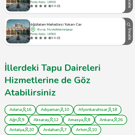
İncele
Posta Kodu: 16900
0.0 (0)
Söğütalan Mahallesi Yukarı Camii
Bursa, Mustafakemalpaşa
İncele
Posta Kodu: 16500
0.0 (0)
İllerdeki Tapu Daireleri
Hizmetlerine de Göz
Atabilirsiniz
Adana
16
Adıyaman
10
Afyonkarahisar
18
Ağrı
9
Aksaray
12
Amasya
8
Ankara
26
Antalya
20
Ardahan
7
Artvin
10