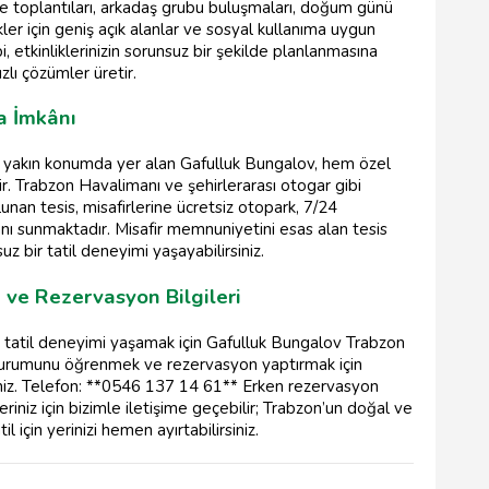
ile toplantıları, arkadaş grubu buluşmaları, doğum günü
kler için geniş açık alanlar ve sosyal kullanıma uygun
, etkinliklerinizin sorunsuz bir şekilde planlanmasına
ızlı çözümler üretir.
a İmkânı
a yakın konumda yer alan Gafulluk Bungalov, hem özel
ir. Trabzon Havalimanı ve şehirlerarası otogar gibi
an tesis, misafirlerine ücretsiz otopark, 7/24
ı sunmaktadır. Misafir memnuniyetini esas alan tesis
z bir tatil deneyimi yaşayabilirsiniz.
 ve Rezervasyon Bilgileri
r tatil deneyimi yaşamak için Gafulluk Bungalov Trabzon
ik durumunu öğrenmek ve rezervasyon yaptırmak için
rsiniz. Telefon: **0546 137 14 61** Erken rezervasyon
pleriniz için bizimle iletişime geçebilir; Trabzon’un doğal ve
l için yerinizi hemen ayırtabilirsiniz.