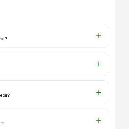
cut?
leriyle birlikte, doğa manzaralı teraslar, bahçe
Ayrıca, misafirler için ücretsiz Wi-Fi ve otopark
inde, Kaymaklı mahallesinde yer almaktadır. Trabzon
ka mesafededir. Adresimiz: Kaymaklı, 61700
edir?
 mevsime ve talebe göre değişiklik göstermektedir.
numaramızdan ulaşabilirsiniz: 5461371461.
ı?