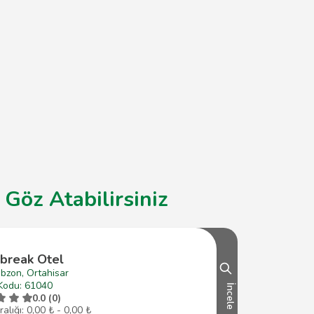
Göz Atabilirsiniz
tbreak Otel
bzon, Ortahisar
Kodu: 61040
İncele
0.0 (0)
ralığı: 0,00 ₺ - 0,00 ₺