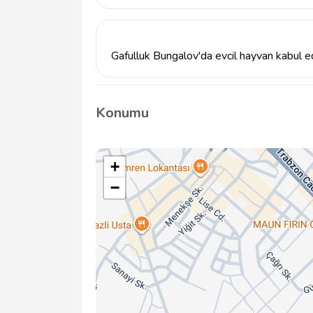
Gafulluk Bungalov, misafirlerine yemek hiz
yerel yiyecek seçenekleri ile misafirlerimiz
bulunmaktadır.
Gafulluk Bungalov'da evcil hayvan kabul e
Gafulluk Bungalov, evcil hayvan kabul etme po
almasını önerir. Detaylı bilgi için lütfen ilet
Konumu
+
−