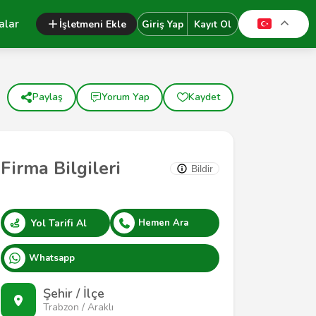
alar
İşletmeni Ekle
Giriş Yap
Kayıt Ol
Paylaş
Yorum Yap
Kaydet
Firma Bilgileri
Bildir
Yol Tarifi Al
Hemen Ara
Whatsapp
Şehir / İlçe
Trabzon / Araklı