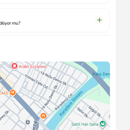
meti sunmamaktadır. Ancak, çevredeki restoranlar ve
in damak zevkine hitap eden birçok alternatif
diliyor mu?
litikası ile ilgili olarak misafirlerin önceden bilgi
işime geçin.