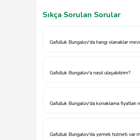
Sıkça Sorulan Sorular
Gafulluk Bungalov'da hangi olanaklar mev
Gafulluk Bungalov, konforlu konaklama birim
alanları ve barbecue imkanları sunmaktadır. 
hizmeti de mevcuttur.
Gafulluk Bungalov'a nasıl ulaşabilirim?
Gafulluk Bungalov, Trabzon'un Araklı ilçes
şehir merkezinden araçla yaklaşık 30 daki
Araklı/Trabzon.
Gafulluk Bungalov'da konaklama fiyatları n
Gafulluk Bungalov'daki konaklama fiyatları
Detaylı bilgi almak için doğrudan telefon 
Gafulluk Bungalov'da yemek hizmeti var m