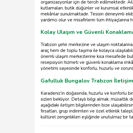
organizasyonlar için de tercih edilmektedir. A
kutlamaları, butik düğünler ve kurumsal etkinli
mekânlar sunulmaktadır. Tesisin deneyimli ekibi
yardımcı olur ve misafirlerin tüm ihtiyaçlarına h
Kolay Ulaşım ve Güvenli Konaklam
Trabzon şehir merkezine ve ulaşım noktaların
araç hem de toplu taşıma ile kolayca ulaşılabil
önemli ulaşım merkezlerine kısa mesafede bulun
resepsiyon hizmeti ve güvenli konaklama imkân
yönetimi sayesinde konforlu, huzurlu ve sorunsu
Gafulluk Bungalov Trabzon İletişim
Karadeniz’in doğasında, huzurlu ve konforlu bi
sizleri bekliyor. Detaylı bilgi almak, müsaitl
aşağıdaki iletişim bilgilerinden bize ulaşabili
fırsatları, grup indirimleri ve özel etkinlik tale
kültürel zenginlikleri eşliğinde unutulmaz bir tati