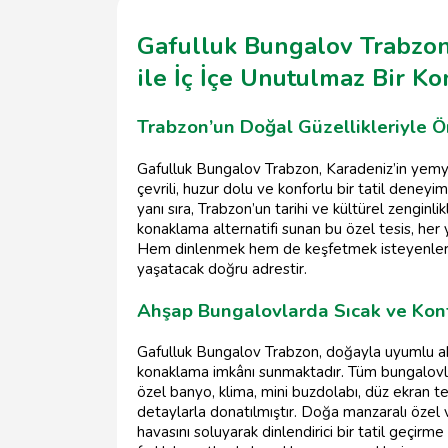
Gafulluk Bungalov Trabzon
ile İç İçe Unutulmaz Bir K
Trabzon’un Doğal Güzellikleriyle Ör
Gafulluk Bungalov Trabzon, Karadeniz’in yemyeş
çevrili, huzur dolu ve konforlu bir tatil deney
yanı sıra, Trabzon’un tarihi ve kültürel zenginli
konaklama alternatifi sunan bu özel tesis, her 
Hem dinlenmek hem de keşfetmek isteyenler içi
yaşatacak doğru adrestir.
Ahşap Bungalovlarda Sıcak ve Kon
Gafulluk Bungalov Trabzon, doğayla uyumlu ah
konaklama imkânı sunmaktadır. Tüm bungalovlar 
özel banyo, klima, mini buzdolabı, düz ekran te
detaylarla donatılmıştır. Doğa manzaralı özel 
havasını soluyarak dinlendirici bir tatil geçirme f