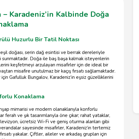
 – Karadeniz’in Kalbinde Doğa
onaklama
ülü Huzurlu Bir Tatil Noktası
il doğası, serin dağ esintisi ve berrak dereleriyle
imi sunmaktadır. Doğa ile baş başa kalmak isteyenlerin
klerini keşfetmeyi arzulayan misafirler için de ideal bir
yaştan misafire unutulmaz bir kaçış fırsatı sağlamaktadır.
n Gafulluk Bungalov, Karadeniz’in eşsiz güzelliklerini
forlu Konaklama
şap mimarisi ve modern olanaklarıyla konforlu
ferah ve şık tasarımlarıyla öne çıkar; rahat yataklar,
levizyon, ücretsiz Wi-Fi ve geniş oturma alanları gibi
verandalar sayesinde misafirler, Karadeniz’in tertemiz
ırsatı yakalar. Çiftler, aileler ve arkadaş grupları için