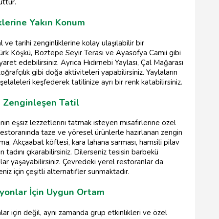
ttur.
iklerine Yakın Konum
 tarihi zenginliklerine kolay ulaşılabilir bir
ürk Köşkü, Boztepe Seyir Terası ve Ayasofya Camii gibi
iyaret edebilirsiniz. Ayrıca Hıdırnebi Yaylası, Çal Mağarası
rafçılık gibi doğa aktiviteleri yapabilirsiniz. Yaylaların
aleleri keşfederek tatilinize ayrı bir renk katabilirsiniz.
 Zenginleşen Tatil
n eşsiz lezzetlerini tatmak isteyen misafirlerine özel
restoranında taze ve yöresel ürünlerle hazırlanan zengin
ma, Akçaabat köftesi, kara lahana sarması, hamsili pilav
tadını çıkarabilirsiniz. Dilerseniz tesisin barbekü
ar yaşayabilirsiniz. Çevredeki yerel restoranlar da
iz için çeşitli alternatifler sunmaktadır.
syonlar İçin Uygun Ortam
r için değil, aynı zamanda grup etkinlikleri ve özel