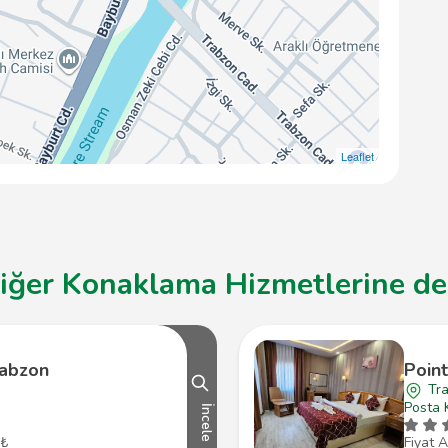
Leaflet
iğer Konaklama Hizmetlerine de 
rabzon
Poin
Tra
Posta 
İncele
 ₺
Fiyat A