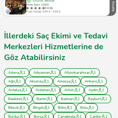
Erzurum, Yakutiye
İncele
Posta Kodu: 25200
0.0 (0)
Fiyat Aralığı: 0,00 ₺ - 0,00 ₺
İllerdeki Saç Ekimi ve Tedavi
Merkezleri Hizmetlerine de
Göz Atabilirsiniz
Adana
1
Adıyaman
1
Afyonkarahisar
1
Ağrı
1
Aksaray
1
Amasya
1
Ankara
1
Antalya
1
Ardahan
1
Artvin
1
Aydın
1
Balıkesir
1
Bartın
1
Batman
1
Bayburt
1
Bilecik
1
Bingöl
1
Bitlis
1
Bolu
1
Burdur
1
Bursa
1
Çanakkale
1
Çankırı
1