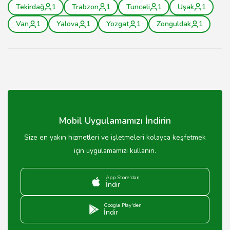
Tekirdağ
1
Trabzon
1
Tunceli
1
Uşak
1
Van
1
Yalova
1
Yozgat
1
Zonguldak
1
Mobil Uygulamamızı İndirin
Size en yakın hizmetleri ve işletmeleri kolayca keşfetmek
için uygulamamızı kullanın.
App Store'dan
İndir
Google Play'den
İndir