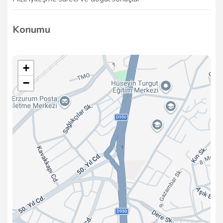
Konumu
+
−