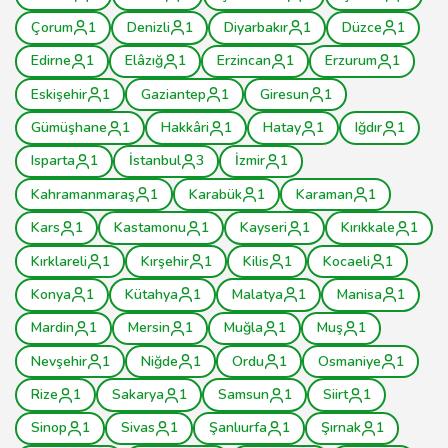
Çorum
1
Denizli
1
Diyarbakır
1
Düzce
1
Edirne
1
Elâzığ
1
Erzincan
1
Erzurum
1
Eskişehir
1
Gaziantep
1
Giresun
1
Gümüşhane
1
Hakkâri
1
Hatay
1
Iğdır
1
Isparta
1
İstanbul
3
İzmir
1
Kahramanmaraş
1
Karabük
1
Karaman
1
Kars
1
Kastamonu
1
Kayseri
1
Kırıkkale
1
Kırklareli
1
Kırşehir
1
Kilis
1
Kocaeli
1
Konya
1
Kütahya
1
Malatya
1
Manisa
1
Mardin
1
Mersin
1
Muğla
1
Muş
1
Nevşehir
1
Niğde
1
Ordu
1
Osmaniye
1
Rize
1
Sakarya
1
Samsun
1
Siirt
1
Sinop
1
Sivas
1
Şanlıurfa
1
Şırnak
1