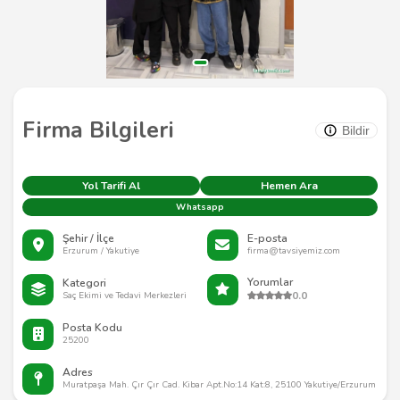
Firma Bilgileri
Bildir
Yol Tarifi Al
Hemen Ara
Whatsapp
Şehir / İlçe
E-posta
Erzurum / Yakutiye
firma@tavsiyemiz.com
Yorumlar
Kategori
0.0
Saç Ekimi ve Tedavi Merkezleri
Posta Kodu
25200
Adres
Muratpaşa Mah. Çır Çır Cad. Kibar Apt.No:14 Kat:8, 25100 Yakutiye/Erzurum