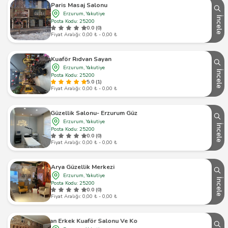
Paris Masaj Salonu
Erzurum, Yakutiye
İncele
Posta Kodu: 25200
0.0 (0)
Fiyat Aralığı: 0,00 ₺ - 0,00 ₺
Kuaför Rıdvan Sayan
Erzurum, Yakutiye
İncele
Posta Kodu: 25200
5.0 (1)
Fiyat Aralığı: 0,00 ₺ - 0,00 ₺
 Erzurum Güzellik Salonu- Erzurum Güzellik Merkezi -Hürriyet Öztürk
Erzurum, Yakutiye
İncele
Posta Kodu: 25200
0.0 (0)
Fiyat Aralığı: 0,00 ₺ - 0,00 ₺
Arya Güzellik Merkezi
Erzurum, Yakutiye
İncele
Posta Kodu: 25200
0.0 (0)
Fiyat Aralığı: 0,00 ₺ - 0,00 ₺
Erkan Erkek Kuaför Salonu Ve Kozmetik