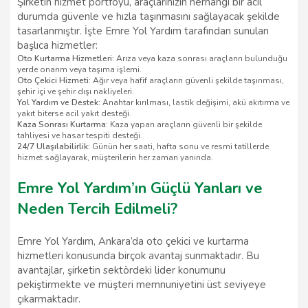
Şirketin hizmet portföyü, araçlarınızın herhangi bir acil
durumda güvenle ve hızla taşınmasını sağlayacak şekilde
tasarlanmıştır. İşte Emre Yol Yardım tarafından sunulan
başlıca hizmetler:
Oto Kurtarma Hizmetleri:
Arıza veya kaza sonrası araçların bulunduğu
yerde onarım veya taşıma işlemi.
Oto Çekici Hizmeti:
Ağır veya hafif araçların güvenli şekilde taşınması,
şehir içi ve şehir dışı nakliyeleri.
Yol Yardım ve Destek:
Anahtar kırılması, lastik değişimi, akü akıtırma ve
yakıt biterse acil yakıt desteği.
Kaza Sonrası Kurtarma:
Kaza yapan araçların güvenli bir şekilde
tahliyesi ve hasar tespiti desteği.
24/7 Ulaşılabilirlik:
Günün her saati, hafta sonu ve resmi tatillerde
hizmet sağlayarak, müşterilerin her zaman yanında.
Emre Yol Yardım’ın Güçlü Yanları ve
Neden Tercih Edilmeli?
Emre Yol Yardım, Ankara’da oto çekici ve kurtarma
hizmetleri konusunda birçok avantaj sunmaktadır. Bu
avantajlar, şirketin sektördeki lider konumunu
pekiştirmekte ve müşteri memnuniyetini üst seviyeye
çıkarmaktadır.