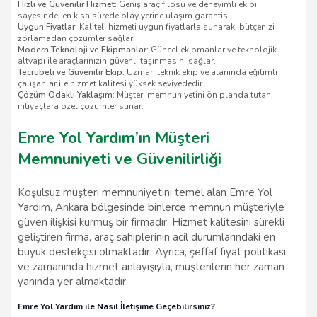
Hızlı ve Güvenilir Hizmet:
Geniş araç filosu ve deneyimli ekibi
sayesinde, en kısa sürede olay yerine ulaşım garantisi.
Uygun Fiyatlar:
Kaliteli hizmeti uygun fiyatlarla sunarak, bütçenizi
zorlamadan çözümler sağlar.
Modern Teknoloji ve Ekipmanlar:
Güncel ekipmanlar ve teknolojik
altyapı ile araçlarınızın güvenli taşınmasını sağlar.
Tecrübeli ve Güvenilir Ekip:
Uzman teknik ekip ve alanında eğitimli
çalışanlar ile hizmet kalitesi yüksek seviyededir.
Çözüm Odaklı Yaklaşım:
Müşteri memnuniyetini ön planda tutan,
ihtiyaçlara özel çözümler sunar.
Emre Yol Yardım’ın Müşteri
Memnuniyeti ve Güvenilirliği
Koşulsuz müşteri memnuniyetini temel alan Emre Yol
Yardım, Ankara bölgesinde binlerce memnun müşteriyle
güven ilişkisi kurmuş bir firmadır. Hizmet kalitesini sürekli
geliştiren firma, araç sahiplerinin acil durumlarındaki en
büyük destekçisi olmaktadır. Ayrıca, şeffaf fiyat politikası
ve zamanında hizmet anlayışıyla, müşterilerin her zaman
yanında yer almaktadır.
Emre Yol Yardım ile Nasıl İletişime Geçebilirsiniz?