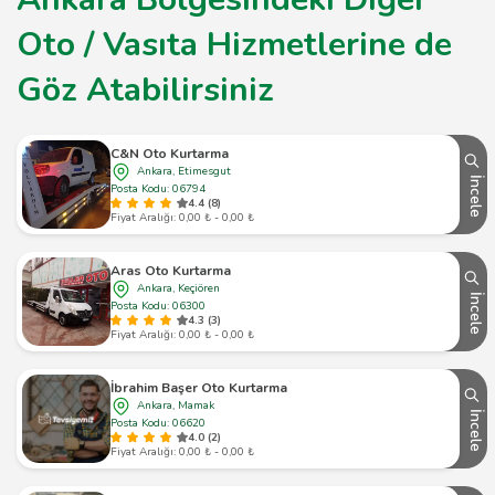
Oto / Vasıta Hizmetlerine de
Göz Atabilirsiniz
C&N Oto Kurtarma
Ankara, Etimesgut
İncele
Posta Kodu: 06794
4.4 (8)
Fiyat Aralığı: 0,00 ₺ - 0,00 ₺
Aras Oto Kurtarma
Ankara, Keçiören
İncele
Posta Kodu: 06300
4.3 (3)
Fiyat Aralığı: 0,00 ₺ - 0,00 ₺
İbrahim Başer Oto Kurtarma
Ankara, Mamak
İncele
Posta Kodu: 06620
4.0 (2)
Fiyat Aralığı: 0,00 ₺ - 0,00 ₺