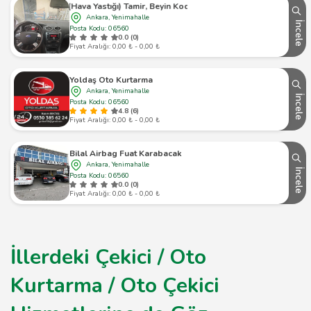
(Hava Yastığı) Tamir, Beyin Kodlama,Gögüs Kaplama Merkezi - Yenimahalle - 
Ankara, Yenimahalle
İncele
Posta Kodu: 06560
0.0 (0)
Fiyat Aralığı: 0,00 ₺ - 0,00 ₺
Yoldaş Oto Kurtarma
Ankara, Yenimahalle
İncele
Posta Kodu: 06560
4.8 (6)
Fiyat Aralığı: 0,00 ₺ - 0,00 ₺
Bilal Airbag Fuat Karabacak
Ankara, Yenimahalle
İncele
Posta Kodu: 06560
0.0 (0)
Fiyat Aralığı: 0,00 ₺ - 0,00 ₺
İllerdeki Çekici / Oto
Kurtarma / Oto Çekici