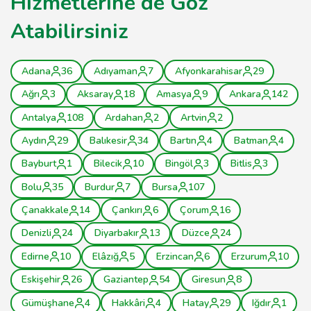
Hizmetlerine de Göz
Atabilirsiniz
Adana
36
Adıyaman
7
Afyonkarahisar
29
Ağrı
3
Aksaray
18
Amasya
9
Ankara
142
Antalya
108
Ardahan
2
Artvin
2
Aydın
29
Balıkesir
34
Bartın
4
Batman
4
Bayburt
1
Bilecik
10
Bingöl
3
Bitlis
3
Bolu
35
Burdur
7
Bursa
107
Çanakkale
14
Çankırı
6
Çorum
16
Denizli
24
Diyarbakır
13
Düzce
24
Edirne
10
Elâzığ
5
Erzincan
6
Erzurum
10
Eskişehir
26
Gaziantep
54
Giresun
8
Gümüşhane
4
Hakkâri
4
Hatay
29
Iğdır
1