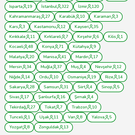
Isparta
19
İstanbul
322
İzmir
120
Kahramanmaraş
27
Karabük
10
Karaman
3
Kars
3
Kastamonu
12
Kayseri
35
Kırıkkale
11
Kırklareli
7
Kırşehir
6
Kilis
1
Kocaeli
48
Konya
71
Kütahya
9
Malatya
20
Manisa
41
Mardin
17
Mersin
34
Muğla
37
Muş
4
Nevşehir
12
Niğde
14
Ordu
10
Osmaniye
19
Rize
14
Sakarya
28
Samsun
31
Siirt
4
Sinop
5
Sivas
17
Şanlıurfa
16
Şırnak
4
Tekirdağ
27
Tokat
7
Trabzon
10
Tunceli
1
Uşak
11
Van
8
Yalova
5
Yozgat
8
Zonguldak
13