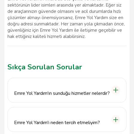
sektörünün lider isimleri arasında yer almaktadır. Eğer siz
de araçlarınızın güvende olmasını ve acil durumlarda hızlı
çözümler almayı önemsiyorsanız, Emre Yol Yardım size en
doğru adresi sunmaktadır. Her zaman yola çıkmadan önce,
güvenliğiniz için Emre Yol Yardım ile iletişime geçebilir ve
hak ettiğiniz kaliteli hizmeti alabilirsiniz.
Sıkça Sorulan Sorular
Emre Yol Yardım'ın sunduğu hizmetler nelerdir?
Emre Yol Yardım, Ankara'da oto çekici, oto kurtarma
ve yol yardım hizmetleri sunmaktadır. Araç arızaları,
kaza durumları ve yolda kalma gibi acil durumlarda
Emre Yol Yardım'ı neden tercih etmeliyim?
hızlı ve güvenilir çözümler sağlamaktadır.