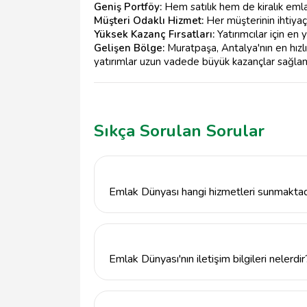
Geniş Portföy:
Hem satılık hem de kiralık emla
Müşteri Odaklı Hizmet:
Her müşterinin ihtiyaç
Yüksek Kazanç Fırsatları:
Yatırımcılar için en 
Gelişen Bölge:
Muratpaşa, Antalya'nın en hızlı
yatırımlar uzun vadede büyük kazançlar sağlam
Sıkça Sorulan Sorular
Emlak Dünyası hangi hizmetleri sunmaktad
Emlak Dünyası, gayrimenkul alım-satım, kir
Antalya'nın Muratpaşa ilçesinde yer alan of
bir hizmet yelpazesi sunmaktadır.
Emlak Dünyası'nın iletişim bilgileri nelerdir
Emlak Dünyası ile iletişime geçmek için 5
info@tavsiyemiz.com e-posta adresine yazabi