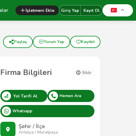
alar
İşletmeni Ekle
Giriş Yap
Kayıt Ol
Paylaş
Yorum Yap
Kaydet
Firma Bilgileri
Bildir
Yol Tarifi Al
Hemen Ara
Whatsapp
Şehir / İlçe
Antalya / Muratpaşa