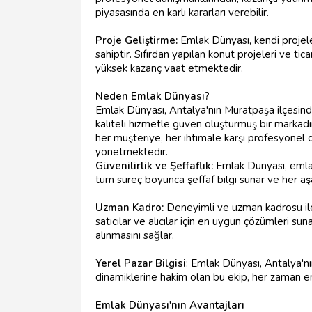
piyasasında en karlı kararları verebilir.
Proje Geliştirme:
Emlak Dünyası, kendi projel
sahiptir. Sıfırdan yapılan konut projeleri ve ticar
yüksek kazanç vaat etmektedir.
Neden Emlak Dünyası?
Emlak Dünyası, Antalya'nın Muratpaşa ilçesind
kaliteli hizmetle güven oluşturmuş bir markadı
her müşteriye, her ihtimale karşı profesyonel 
yönetmektedir.
Güvenilirlik ve Şeffaflık:
Emlak Dünyası, emlak
tüm süreç boyunca şeffaf bilgi sunar ve her aş
Uzman Kadro:
Deneyimli ve uzman kadrosu ile 
satıcılar ve alıcılar için en uygun çözümleri sun
alınmasını sağlar.
Yerel Pazar Bilgisi
: Emlak Dünyası, Antalya'nın
dinamiklerine hakim olan bu ekip, her zaman en d
Emlak Dünyası'nın Avantajları