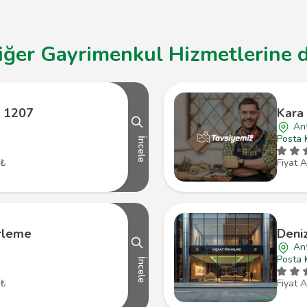
iğer Gayrimenkul Hizmetlerine d
a 1207
Kara 
An
Posta 
İncele
 ₺
Fiyat A
rleme
Deniz
Ant
Posta 
İncele
 ₺
Fiyat A