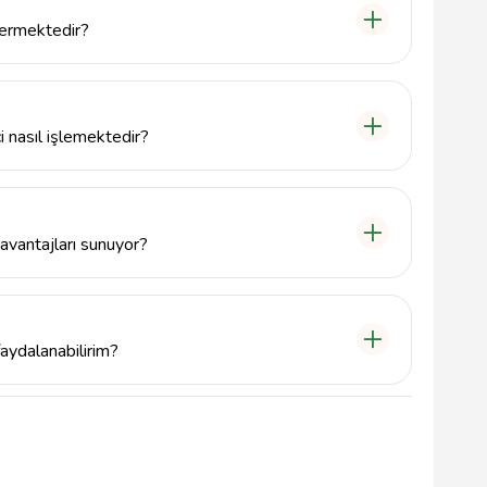
ir.
vermektedir?
inde faaliyet göstermektedir. Özellikle Yeşilbahçe
k hizmetleri sunmaktayız.
 nasıl işlemektedir?
müşterilerimizin ihtiyaçlarını anlayarak başlar. Uzman
ı bilgi verir ve alım sürecinin her aşamasında rehberlik
avantajları sunuyor?
 bir portföy sunarak müşterilerine çeşitli seçenekler
kuki süreçler ve sözleşmeler hakkında da profesyonel
faydalanabilirim?
anmak için ofisimize gelerek veya telefonla iletişime
, yatırım hedeflerinize uygun önerilerde bulunarak