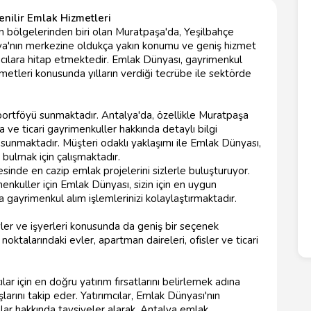
nilir Emlak Hizmetleri
n bölgelerinden biri olan Muratpaşa'da, Yeşilbahçe
alya'nın merkezine oldukça yakın konumu ve geniş hizmet
mcılara hitap etmektedir. Emlak Dünyası, gayrimenkul
metleri konusunda yılların verdiği tecrübe ile sektörde
portföyü sunmaktadır. Antalya'da, özellikle Muratpaşa
sa ve ticari gayrimenkuller hakkında detaylı bilgi
unmaktadır. Müşteri odaklı yaklaşımı ile Emlak Dünyası,
ü bulmak için çalışmaktadır.
inde en cazip emlak projelerini sizlerle buluşturuyor.
yrimenkuller için Emlak Dünyası, sizin için en uygun
 gayrimenkul alım işlemlerinizi kolaylaştırmaktadır.
vler ve işyerleri konusunda da geniş bir seçenek
oktalarındaki evler, apartman daireleri, ofisler ve ticari
lar için en doğru yatırım fırsatlarını belirlemek adına
larını takip eder. Yatırımcılar, Emlak Dünyası'nın
lar hakkında tavsiyeler alarak, Antalya emlak