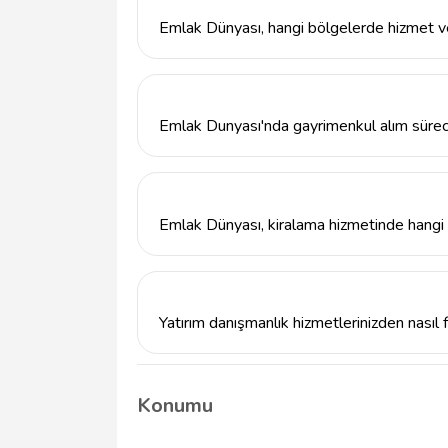
11A, 07160 Muratpaşa/Antalya adresinded
Emlak Dünyası, hangi bölgelerde hizmet 
Emlak Dünyası, Antalya'nın Muratpaşa ilçes
mahallesi ve çevresindeki bölgelerde emla
Emlak Dunyası'nda gayrimenkul alım süreci
Emlak Dünyası'nda gayrimenkul alım süreci, 
ekibimiz, uygun mülkleri belirleyerek detayl
yapar.
Emlak Dünyası, kiralama hizmetinde hangi 
Emlak Dünyası, kiralama hizmetlerinde geniş
sunmaktadır. Ayrıca, kiralama sürecinde hu
destek sağlamaktayız.
Yatırım danışmanlık hizmetlerinizden nasıl 
Yatırım danışmanlık hizmetlerimizden faydal
geçerek randevu alabilirsiniz. Uzmanlarımız
Konumu
size rehberlik edecektir.