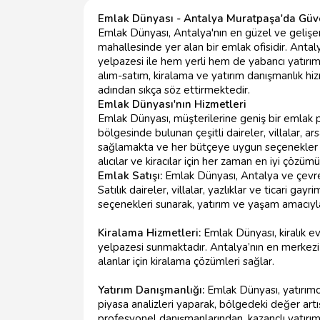
Emlak Dünyası - Antalya Muratpaşa'da Güve
Emlak Dünyası, Antalya'nın en güzel ve gelişe
mahallesinde yer alan bir emlak ofisidir. Ant
yelpazesi ile hem yerli hem de yabancı yatırı
alım-satım, kiralama ve yatırım danışmanlık hiz
adından sıkça söz ettirmektedir.
Emlak Dünyası'nın Hizmetleri
Emlak Dünyası, müşterilerine geniş bir emlak 
bölgesinde bulunan çeşitli daireler, villalar, ar
sağlamakta ve her bütçeye uygun seçenekler s
alıcılar ve kiracılar için her zaman en iyi çözüm
Emlak Satışı:
Emlak Dünyası, Antalya ve çevres
Satılık daireler, villalar, yazlıklar ve ticari ga
seçenekleri sunarak, yatırım ve yaşam amacıyla
Kiralama Hizmetleri:
Emlak Dünyası, kiralık e
yelpazesi sunmaktadır. Antalya’nın en merkezi n
alanlar için kiralama çözümleri sağlar.
Yatırım Danışmanlığı:
Emlak Dünyası, yatırımcı
piyasa analizleri yaparak, bölgedeki değer artış
profesyonel danışmanlarından, kazançlı yatırım