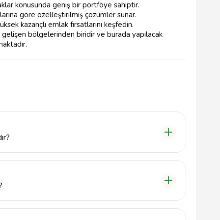
klar konusunda geniş bir portföye sahiptir.
larına göre özelleştirilmiş çözümler sunar.
yüksek kazançlı emlak fırsatlarını keşfedin.
 gelişen bölgelerinden biridir ve burada yapılacak
aktadır.
ır?
alama ve yatırım danışmanlık hizmetleri sunmaktadır.
isimiz, hem yerli hem de yabancı yatırımcılara geniş
?
334264407 numaralı telefonu arayabilir veya
lirsiniz. Ofisimiz Yeşilbahçe, Portakal Çiçeği Cd.