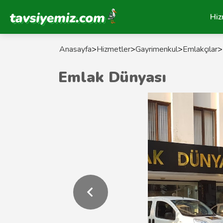
Tavsiyemiz Anasayfa
Hiz
Anasayfa
>
Hizmetler
>
Gayrimenkul
>
Emlakçılar
>
Emlak Dünyası