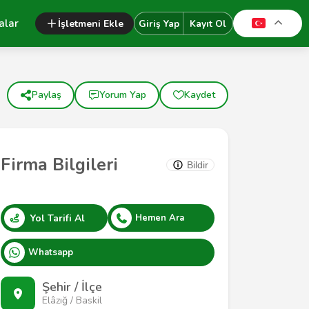
alar
İşletmeni Ekle
Giriş Yap
Kayıt Ol
Paylaş
Yorum Yap
Kaydet
Firma Bilgileri
Bildir
Yol Tarifi Al
Hemen Ara
Whatsapp
Şehir / İlçe
Elâzığ / Baskil