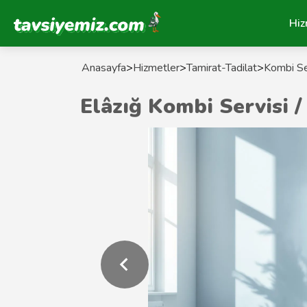
Tavsiyemiz Anasayfa
Hiz
Anasayfa
>
Hizmetler
>
Tamirat-Tadilat
>
Kombi Ser
Elâzığ Kombi Servisi /