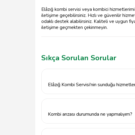
Elâzığ kombi servisi veya kombici hizmetlerimi
iletişime geçebilirsiniz. Hızlı ve güvenilir hiz
odaklı destek alabilirsiniz. Kaliteli ve uygun fi
iletişime geçmekten çekinmeyin.
Sıkça Sorulan Sorular
Elâzığ Kombi Servisi'nin sunduğu hizmetler
Elâzığ Kombi Servisi, kombi arızası onarımı,
montajı gibi çeşitli hizmetler sunmaktadır.
Kombi arızası durumunda ne yapmalıyım?
Kombi arızası durumunda hemen Elâzığ Komb
alabilirsiniz. Uzman ekibimiz, arızanın kayna