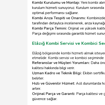
Kombi Kurulumu ve Montajı:
Yeni kombi alım
kurulum hizmeti sunuyoruz. Kurulum sırasında 
optimal performansı sağlanır.
Kombi Arıza Tespiti ve Onarımı:
Kombinizde 
tarafından detaylıca incelenerek, arıza kaynağı t
Kombi Parça Temini:
Orijinal ve yüksek kalit
Parça değişimi sırasında garantili hizmet sunu
Elâzığ Kombi Servisi ve Kombici S
Elâzığ bölgesinde kombi hizmeti almak isteyen 
etmelidir. Kombi servisi ve kombici seçiminde 
Referanslar ve Müşteri Yorumları:
Daha önce
kalitesi hakkında bilgi verir.
Uzman Kadro ve Teknik Bilgi:
Ekibin sertifik
belirler.
Hızlı ve Güvenilir Hizmet:
Acil durumlarda hı
artırır.
Orijinal Parça ve Garanti:
Parça kalitesi ve 
güvence sağlar.