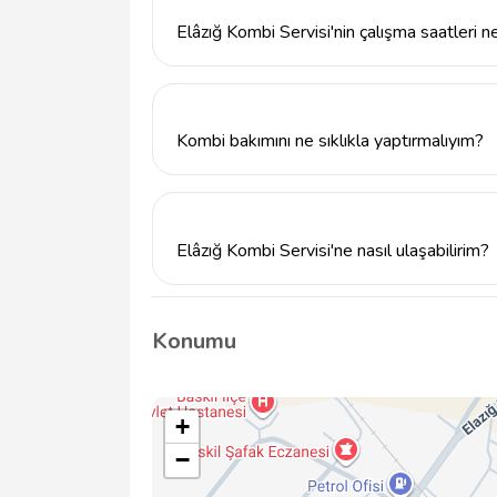
Elâzığ Kombi Servisi'nin çalışma saatleri n
Elâzığ Kombi Servisi, haftanın her günü 09:
durumlar için iletişime geçebilirsiniz.
Kombi bakımını ne sıklıkla yaptırmalıyım?
Kombinizin verimli çalışması için yılda en a
Kombi Servisi, bu konuda uzman ekibiyle h
Elâzığ Kombi Servisi'ne nasıl ulaşabilirim?
Elâzığ Kombi Servisi'ne 8503051860 numaral
gelerek yüz yüze görüşebilirsiniz.
Konumu
+
−