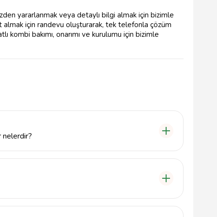
zden yararlanmak veya detaylı bilgi almak için bizimle
met almak için randevu oluşturarak, tek telefonla çözüm
yatlı kombi bakımı, onarımı ve kurulumu için bizimle
 nelerdir?
 düzenli bakım, sıcak su sistemleri kontrolü ve kombi
i Servisi'ni arayarak profesyonel yardım
ğını hızlıca tespit edip çözüm üretecektir.