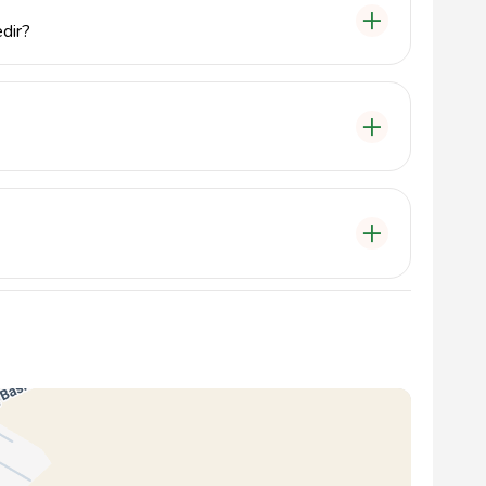
edir?
00 - 18:00 saatleri arasında hizmet vermektedir. Acil
z bir kez bakım yaptırmanız önerilmektedir. Elâzığ
izmet vermektedir.
ı telefondan ulaşabilir veya Baskil, Elâzığ adresine