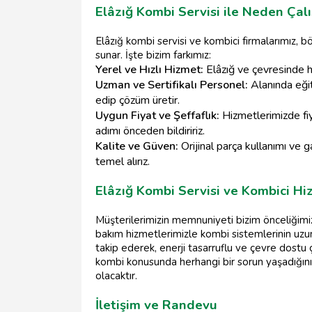
Elâzığ Kombi Servisi ile Neden Çalı
Elâzığ kombi servisi ve kombici firmalarımız, b
sunar. İşte bizim farkımız:
Yerel ve Hızlı Hizmet:
Elâzığ ve çevresinde hı
Uzman ve Sertifikalı Personel:
Alanında eğit
edip çözüm üretir.
Uygun Fiyat ve Şeffaflık:
Hizmetlerimizde fiy
adımı önceden bildiririz.
Kalite ve Güven:
Orijinal parça kullanımı ve g
temel alırız.
Elâzığ Kombi Servisi ve Kombici H
Müşterilerimizin memnuniyeti bizim önceliğimi
bakım hizmetlerimizle kombi sistemlerinin uzun 
takip ederek, enerji tasarruflu ve çevre dos
kombi konusunda herhangi bir sorun yaşadığını
olacaktır.
İletişim ve Randevu