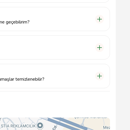
nü, 29000 Gümüşhane Merkez/Gümüşhane'dir.
me geçebilirim?
çmek için 4562130404 numaralı telefonu arayabilir
yazabilirsiniz.
ürüne ve miktarına bağlı olarak değişiklik gösterebilir.
anmaktadır.
maşlar temizlenebilir?
ester gibi farklı kumaş türlerine sahip eşyaları
gerektiren kumaşlar için önceden bilgi vermeniz