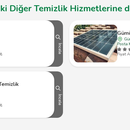
 Diğer Temizlik Hizmetlerine de
Gümü
Gü
Posta 
İncele
 ₺
Fiyat A
emizlik
İncele
 ₺