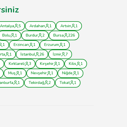
siniz
Antalya
5
Ardahan
1
Artvin
1
Bolu
1
Burdur
2
Bursa
226
1
Erzincan
1
Erzurum
1
rta
1
İstanbul
26
İzmir
7
Kırklareli
3
Kırşehir
1
Kilis
1
Muş
1
Nevşehir
1
Niğde
1
anlıurfa
1
Tekirdağ
2
Tokat
1