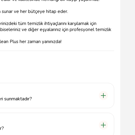
la sunar ve her bütçeye hitap eder.
nizdeki tüm temizlik ihtiyaçlarını karşılamak için
, elbiseleriniz ve diğer eşyalarınız için profesyonel temizlik
y Clean Plus her zaman yanınızda!
ri sunmaktadır?
tuk gibi çeşitli eşyaların profesyonel kuru temizleme
zlik çözümleri ile müşteri memnuniyetini ön planda
r?