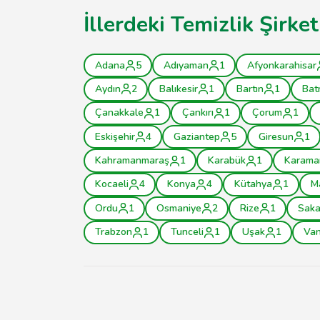
İllerdeki Temizlik Şirke
Adana
5
Adıyaman
1
Afyonkarahisar
Aydın
2
Balıkesir
1
Bartın
1
Bat
Çanakkale
1
Çankırı
1
Çorum
1
Eskişehir
4
Gaziantep
5
Giresun
1
Kahramanmaraş
1
Karabük
1
Karama
Kocaeli
4
Konya
4
Kütahya
1
M
Ordu
1
Osmaniye
2
Rize
1
Saka
Trabzon
1
Tunceli
1
Uşak
1
Va