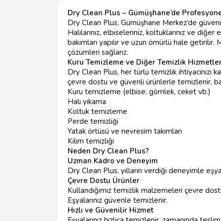
Dry Clean Plus – Gümüşhane’de Profesyone
Dry Clean Plus, Gümüşhane Merkez’de güvenil
Halılarınız, elbiseleriniz, koltuklarınız ve diğer
bakımları yapılır ve uzun ömürlü hale getirilir.
çözümleri sağlarız.
Kuru Temizleme ve Diğer Temizlik Hizmetler
Dry Clean Plus, her türlü temizlik ihtiyacınızı k
çevre dostu ve güvenli ürünlerle temizlenir, bak
Kuru temizleme (elbise, gömlek, ceket vb.)
Halı yıkama
Koltuk temizleme
Perde temizliği
Yatak örtüsü ve nevresim takımları
Kilim temizliği
Neden Dry Clean Plus?
Uzman Kadro ve Deneyim
Dry Clean Plus, yılların verdiği deneyimle eşyal
Çevre Dostu Ürünler
Kullandığımız temizlik malzemeleri çevre dost
Eşyalarınız güvenle temizlenir.
Hızlı ve Güvenilir Hizmet
Eşyalarınız hızlıca temizlenir, zamanında teslim