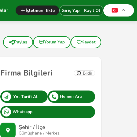
alar
İşletmeni Ekle
Giriş Yap
Kayıt Ol
Paylaş
Yorum Yap
Kaydet
Firma Bilgileri
Bildir
Yol Tarifi Al
Hemen Ara
Whatsapp
Şehir / İlçe
Gümüşhane / Merkez