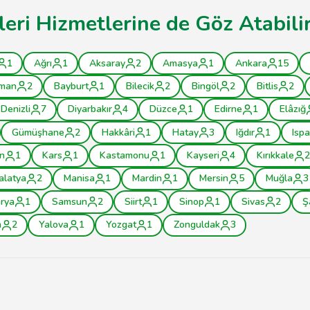
tleri Hizmetlerine de Göz Atabilir
1
Ağrı
1
Aksaray
2
Amasya
1
Ankara
15
man
2
Bayburt
1
Bilecik
2
Bingöl
2
Bitlis
2
Denizli
7
Diyarbakır
4
Düzce
1
Edirne
1
Elâzığ
Gümüşhane
2
Hakkâri
1
Hatay
3
Iğdır
1
Ispa
n
1
Kars
1
Kastamonu
1
Kayseri
4
Kırıkkale
2
alatya
2
Manisa
1
Mardin
1
Mersin
5
Muğla
3
rya
1
Samsun
2
Siirt
1
Sinop
1
Sivas
2
Ş
n
2
Yalova
1
Yozgat
1
Zonguldak
3