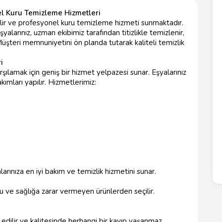
l Kuru Temizleme Hizmetleri
ir ve profesyonel kuru temizleme hizmeti sunmaktadır.
 eşyalarınız, uzman ekibimiz tarafından titizlikle temizlenir,
 Müşteri memnuniyetini ön planda tutarak kaliteli temizlik
i
arşılamak için geniş bir hizmet yelpazesi sunar. Eşyalarınız
ımları yapılır. Hizmetlerimiz:
arınıza en iyi bakım ve temizlik hizmetini sunar.
u ve sağlığa zarar vermeyen ürünlerden seçilir.
 edilir ve kalitesinde herhangi bir kayıp yaşanmaz.